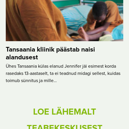
Tansaania kliinik päästab naisi
alandusest
Ühes Tansaania külas elanud Jennifer jäi esimest korda
rasedaks 13-aastaselt, ta ei teadnud midagi sellest, kuidas
toimub sünnitus ja mille…
LOE LÄHEMALT
TEABEKESKUSEST