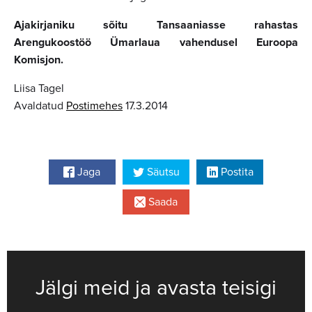
Ajakirjaniku sõitu Tansaaniasse rahastas
Arengukoostöö Ümarlaua vahendusel Euroopa
Komisjon.
Liisa Tagel
Avaldatud
Postimehes
17.3.2014
Jaga
Säutsu
Postita
Saada
Jälgi meid ja avasta teisigi