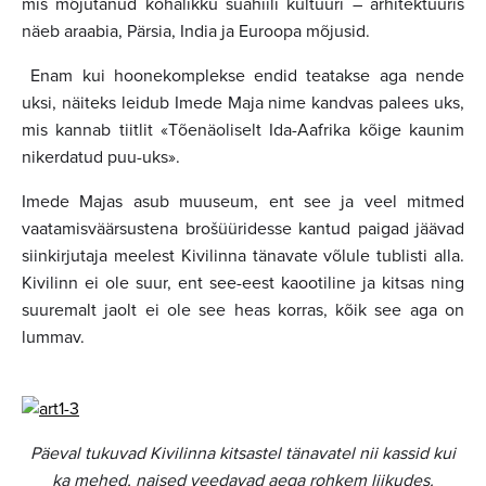
mis mõjutanud kohalikku suahiili kultuuri – arhitektuuris
näeb araabia, Pärsia, India ja Euroopa mõjusid.
Enam kui hoonekomplekse endid teatakse aga nende
uksi, näiteks leidub Imede Maja nime kandvas palees uks,
mis kannab tiitlit «Tõenäoliselt Ida-Aafrika kõige kaunim
nikerdatud puu-uks».
Imede Majas asub muuseum, ent see ja veel mitmed
vaatamisväärsustena brošüüridesse kantud paigad jäävad
siinkirjutaja meelest Kivilinna tänavate võlule tublisti alla.
Kivilinn ei ole suur, ent see-eest kaootiline ja kitsas ning
suuremalt jaolt ei ole see heas korras, kõik see aga on
lummav.
Päeval tukuvad Kivilinna kitsastel tänavatel nii kassid kui
ka mehed, naised veedavad aega rohkem liikudes.