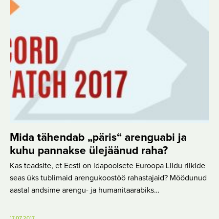
Mida tähendab „päris“ arenguabi ja
kuhu pannakse ülejäänud raha?
Kas teadsite, et Eesti on idapoolsete Euroopa Liidu riikide
seas üks tublimaid arengukoostöö rahastajaid? Möödunud
aastal andsime arengu- ja humanitaarabiks…
17.07.2017