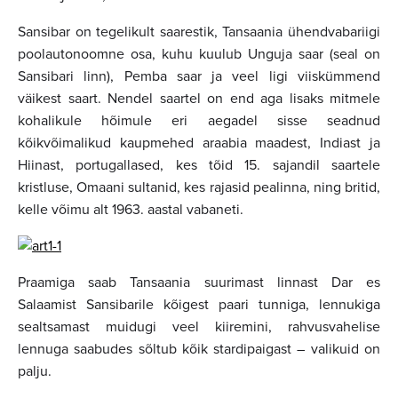
Sansibar on tegelikult saarestik, Tansaania ühendvabariigi
poolautonoomne osa, kuhu kuulub Unguja saar (seal on
Sansibari linn), Pemba saar ja veel ligi viiskümmend
väikest saart. Nendel saartel on end aga lisaks mitmele
kohalikule hõimule eri aegadel sisse seadnud
kõikvõimalikud kaupmehed araabia maadest, Indiast ja
Hiinast, portugallased, kes tõid 15. sajandil saartele
kristluse, Omaani sultanid, kes rajasid pealinna, ning britid,
kelle võimu alt 1963. aastal vabaneti.
Praamiga saab Tansaania suurimast linnast Dar es
Salaamist Sansibarile kõigest paari tunniga, lennukiga
sealtsamast muidugi veel kiiremini, rahvusvahelise
lennuga saabudes sõltub kõik stardipaigast – valikuid on
palju.