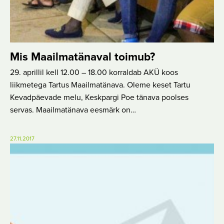
Mis Maailmatänaval toimub?
29. aprillil kell 12.00 – 18.00 korraldab AKÜ koos
liikmetega Tartus Maailmatänava. Oleme keset Tartu
Kevadpäevade melu, Keskpargi Poe tänava poolses
servas. Maailmatänava eesmärk on…
27.11.2017