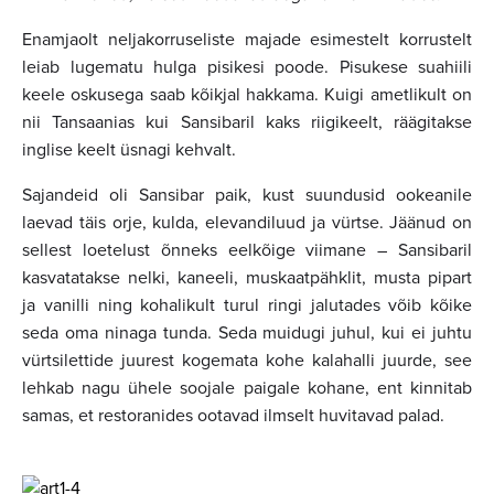
Enamjaolt neljakorruseliste majade esimestelt korrustelt
leiab lugematu hulga pisikesi poode. Pisukese suahiili
keele oskusega saab kõikjal hakkama. Kuigi ametlikult on
nii Tansaanias kui Sansibaril kaks riigikeelt, räägitakse
inglise keelt üsnagi kehvalt.
Sajandeid oli Sansibar paik, kust suundusid ookeanile
laevad täis orje, kulda, elevandiluud ja vürtse. Jäänud on
sellest loetelust õnneks eelkõige viimane – Sansibaril
kasvatatakse nelki, kaneeli, muskaatpähklit, musta pipart
ja vanilli ning kohalikult turul ringi jalutades võib kõike
seda oma ninaga tunda. Seda muidugi juhul, kui ei juhtu
vürtsilettide juurest kogemata kohe kalahalli juurde, see
lehkab nagu ühele soojale paigale kohane, ent kinnitab
samas, et restoranides ootavad ilmselt huvitavad palad.