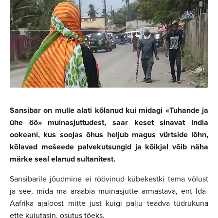
Sansibar on mulle alati kõlanud kui midagi «Tuhande ja
ühe öö» muinasjuttudest, saar keset sinavat India
ookeani, kus soojas õhus heljub magus vürtside lõhn,
kõlavad mošeede palvekutsungid ja kõikjal võib näha
märke seal elanud sultanitest.
Sansibarile jõudmine ei röövinud kübekestki tema võlust
ja see, mida ma araabia muinasjutte armastava, ent Ida-
Aafrika ajaloost mitte just kuigi palju teadva tüdrukuna
ette kujutasin, osutus tõeks.