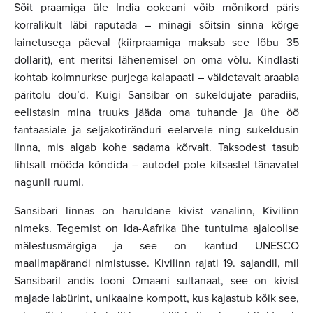
Sõit praamiga üle India ookeani võib mõnikord päris
korralikult läbi raputada – minagi sõitsin sinna kõrge
lainetusega päeval (kiirpraamiga maksab see lõbu 35
dollarit), ent meritsi lähenemisel on oma võlu. Kindlasti
kohtab kolmnurkse purjega kalapaati – väidetavalt araabia
päritolu dou’d. Kuigi Sansibar on sukeldujate paradiis,
eelistasin mina truuks jääda oma tuhande ja ühe öö
fantaasiale ja seljakotiränduri eelarvele ning sukeldusin
linna, mis algab kohe sadama kõrvalt. Taksodest tasub
lihtsalt mööda kõndida – autodel pole kitsastel tänavatel
nagunii ruumi.
Sansibari linnas on haruldane kivist vanalinn, Kivilinn
nimeks. Tegemist on Ida-Aafrika ühe tuntuima ajaloolise
mälestusmärgiga ja see on kantud UNESCO
maailmapärandi nimistusse. Kivilinn rajati 19. sajandil, mil
Sansibaril andis tooni Omaani sultanaat, see on kivist
majade labürint, unikaalne kompott, kus kajastub kõik see,