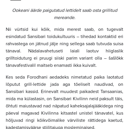
Ookeani äärde paigutatud lettidelt saab osta grillitud
mereande.
Nii vürtsid kui kõik, mida merest saab, on tugevalt
esindatud Sansibari toidukultuuris – tihedad kontaktid eri
rahvastega on jätnud jälje ning sellega saab tutvuda suisa
tänaval. Nädalavahetuseti laiali laotuv hiiglaslik
grilltoiduturg ei pruugi siiski parim variant olla – šašlõkk
tänavafestivalil maitseb enamasti ikka kuivalt.
Kes seda Forodhani aedadeks nimetatud paika laotatud
lõputut grill-lettide jada aga tõeliselt naudivad, on
Sansibari kassid. Erinevalt muudest paikadest Tansaanias,
mida ma külastasin, on Sansibari Kivilinn neid paksult täis,
õhtuti maiustavad nad näpatud kaheksajalajääkidega ning
päeval magavad Kivilinna kitsastel unistel tänavatel, kus
hõljuvad ringi kõikvõimalike värviliste rättidega kaetud,
kadestamisväärse stiilitajuga mosleminaised.