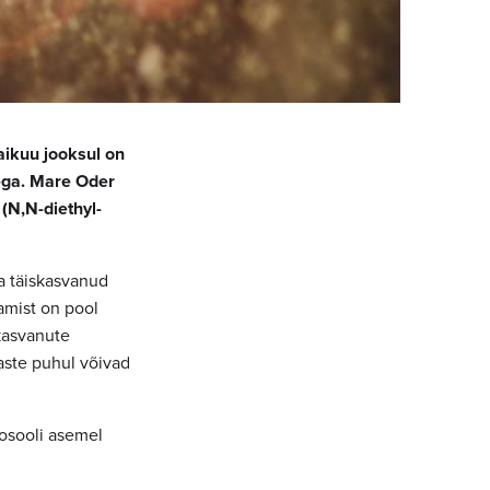
aikuu jooksul on
tega. Mare Oder
(N,N-diethyl-
ka täiskasvanud
amist on pool
kasvanute
aste puhul võivad
rosooli asemel