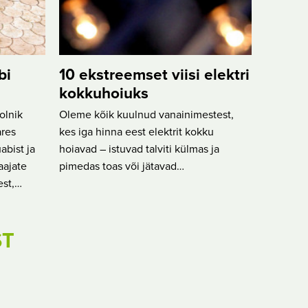
bi
10 ekstreemset viisi elektri
kokkuhoiuks
olnik
Oleme kõik kuulnud vanainimestest,
ares
kes iga hinna eest elektrit kokku
abist ja
hoiavad – istuvad talviti külmas ja
aajate
pimedas toas või jätavad…
est,…
ST