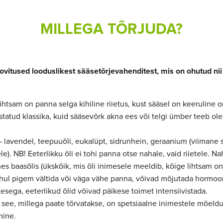
MILLEGA TÕRJUDA?
itused looduslikest sääsetõrjevahenditest, mis on ohutud nii
ihtsam on panna selga kihiline riietus, kust sääsel on keeruline o
tatud klassika, kuid sääsevõrk akna ees või telgi ümber teeb ole
 – lavendel, teepuuõli, eukalüpt, sidrunhein, geraanium (viimane 
). NB! Eeterlikku õli ei tohi panna otse nahale, vaid riietele. N
s baasõlis (ükskõik, mis õli inimesele meeldib, kõige lihtsam on 
uhul pigem vältida või väga vähe panna, võivad mõjutada hormo
esega, eeterlikud õlid võivad päikese toimet intensiivistada.
e see, millega paate tõrvatakse, on spetsiaalne inimestele mõeld
mine.