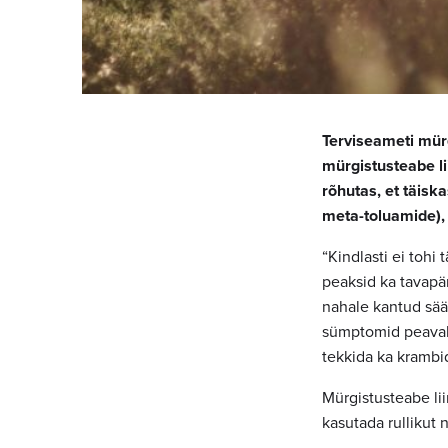
Terviseameti mür
mürgistusteabe li
rõhutas, et täisk
meta-toluamide), 
“Kindlasti ei toh
peaksid ka tavapä
nahale kantud sä
sümptomid peavalu
tekkida ka krambid
Mürgistusteabe lii
kasutada rullikut 