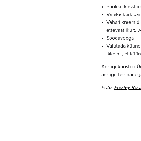
Pooliku kirssto
Värske kurk pa
Vahari kreemid 
ettevaatlikult, 
Soodaveega
Vajutada küüneg
ikka nii, et kü
Arengukoostöö Üm
arengu teemadeg
Foto:
Presley Ro