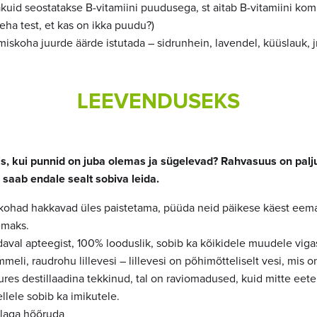
uid seostatakse B-vitamiini puudusega, st aitab B-vitamiini ko
eha test, et kas on ikka puudu?)
umiskoha juurde äärde istutada – sidrunhein, lavendel, küüslauk, 
LEEVENDUSEKS
s, kui punnid on juba olemas ja sügelevad? Rahvasuus on palj
 saab endale sealt sobiva leida.
ohad hakkavad üles paistetama, püüda neid päikese käest eema
emaks.
aval apteegist, 100% looduslik, sobib ka kõikidele muudele viga
eli, raudrohu lillevesi – lillevesi on põhimõtteliselt vesi, mis on
ures destillaadina tekkinud, tal on raviomadused, kuid mitte eeter
llele sobib ka imikutele.
laga hõõruda