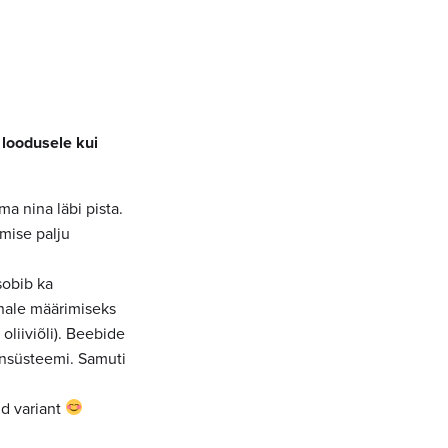
 loodusele kui
ma nina läbi pista.
mise palju
sobib ka
ahale määrimiseks
oliiviõli). Beebide
onsüsteemi. Samuti
ud variant