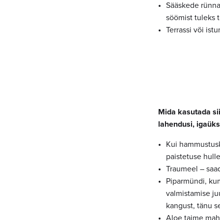
Sääskede rünnak
söömist tuleks t
Terrassi või ist
Mida kasutada sii
lahendusi, igaüks
Kui hammustusk
paistetuse hull
Traumeel – saad
Piparmündi, kumm
valmistamise ju
kangust, tänu se
Aloe taime mah