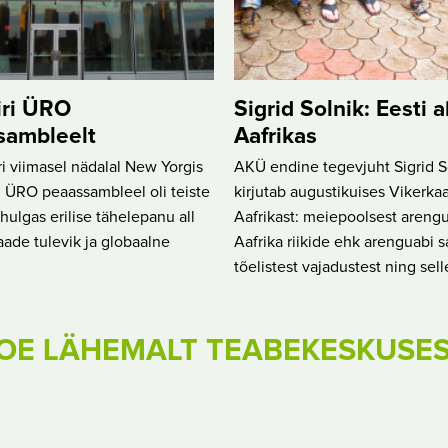
iri ÜRO
Sigrid Solnik: Eesti a
sambleelt
Aafrikas
 viimasel nädalal New Yorgis
AKÜ endine tegevjuht Sigrid S
 ÜRO peaassambleel oli teiste
kirjutab augustikuises Vikerka
ulgas erilise tähelepanu all
Aafrikast: meiepoolsest arengu
ade tulevik ja globaalne
Aafrika riikide ehk arenguabi s
tõelistest vajadustest ning sell
OE LÄHEMALT TEABEKESKUSE