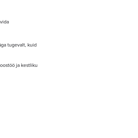
ovida
ga tugevalt, kuid
ostöö ja kestliku