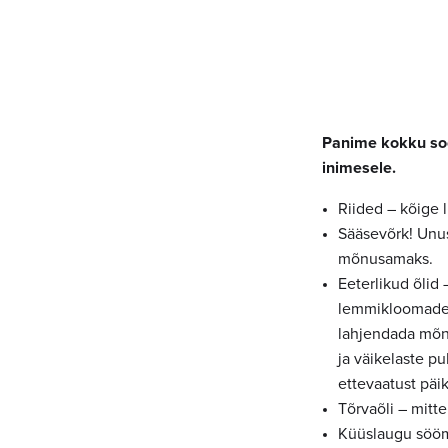
Panime kokku soov
inimesele.
Riided – kõige l
Sääsevõrk! Unus
mõnusamaks.
Eeterlikud õlid
lemmikloomadele
lahjendada mõne
ja väikelaste p
ettevaatust päik
Tõrvaõli – mitt
Küüslaugu söö