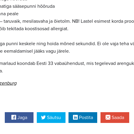
matiga sääsepunni hõõruda
nna peale
– taruvaik, mesilasvaha ja õietolm. NB! Lastel esimest korda pro
võib tekitada koostisosad allergiat.
a punni keskele ning hoida mõned sekundid. Ei ole vaja teha vä
üne eemaldamisel jääks vagu järele.
arlaud koondab Eesti 33 vabaühendust, mis tegelevad arenguko
a.
ozenburg
Jaga
Säutsu
Postita
Saada