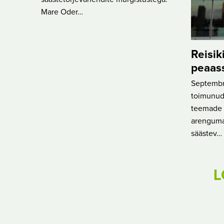
Mare Oder…
Reisik
peaas
Septembri
toimunud
teemade h
arenguma
säästev…
L