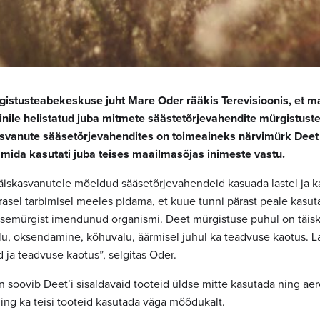
gistusteabekeskuse juht Mare Oder rääkis Terevisioonis, et m
inile helistatud juba mitmete säästetõrjevahendite mürgistus
asvanute sääsetõrjevahendites on toimeaineks närvimürk Deet 
mida kasutati juba teises maailmasõjas inimeste vastu.
i täiskasvanutele mõeldud sääsetõrjevahendeid kasuada lastel ja 
rasel tarbimisel meeles pidama, et kuue tunni pärast peale kasut
äsemürgist imendunud organismi. Deet mürgistuse puhul on täis
, oksendamine, kõhuvalu, äärmisel juhul ka teadvuse kaotus. L
 ja teadvuse kaotus”, selgitas Oder.
n soovib Deet’i sisaldavaid tooteid üldse mitte kasutada ning ae
ning ka teisi tooteid kasutada väga mõõdukalt.