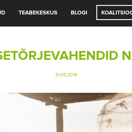
UD
TEABEKESKUS
BLOGI
KOALITSIO
SETÕRJEVAHENDID N
31.05.2018