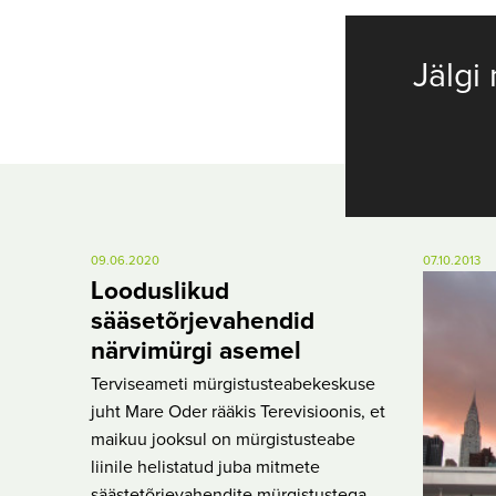
Jälgi 
09.06.2020
07.10.2013
Looduslikud
sääsetõrjevahendid
närvimürgi asemel
Terviseameti mürgistusteabekeskuse
juht Mare Oder rääkis Terevisioonis, et
maikuu jooksul on mürgistusteabe
liinile helistatud juba mitmete
säästetõrjevahendite mürgistustega.