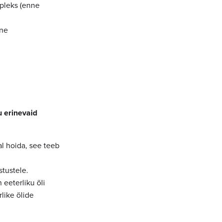
mpleks (enne
jne
u erinevaid
l hoida, see teeb
stustele.
 eeterliku õli
like õlide