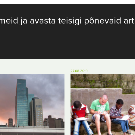
meid ja avasta teisigi põnevaid art
27.08.2019