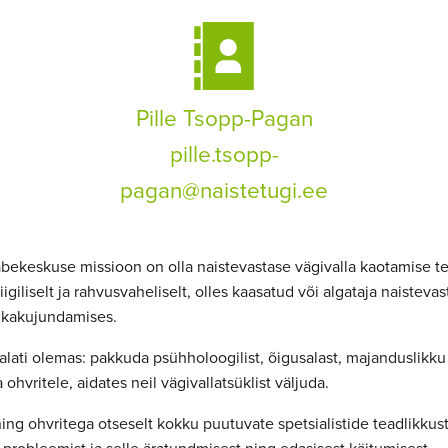
Pille Tsopp-Pagan
pille.tsopp-
pagan@naistetugi.ee
eabekeskuse missioon on olla naistevastase vägivalla kaotamise t
riigiliselt ja rahvusvaheliselt, olles kaasatud või algataja naisteva
tikakujundamises.
 alati olemas: pakkuda psühholoogilist, õigusalast, majanduslikku
ohvritele, aidates neil vägivallatsüklist väljuda.
ing ohvritega otseselt kokku puutuvate spetsialistide teadlikkus