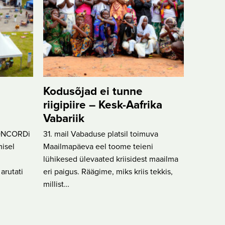
Kodusõjad ei tunne
riigipiire – Kesk-Aafrika
Vabariik
 CONCORDi
31. mail Vabaduse platsil toimuva
isel
Maailmapäeva eel toome teieni
lühikesed ülevaated kriisidest maailma
arutati
eri paigus. Räägime, miks kriis tekkis,
millist…