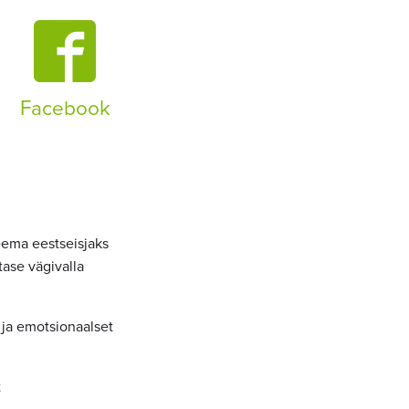
Facebook
eema eestseisjaks
stase vägivalla
 ja emotsionaalset
t