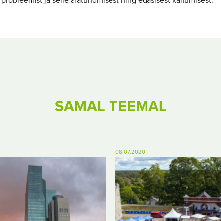
 probleemist ja selle äratundmisest ning edasisest käitumisest.
SAMAL TEEMAL
08.07.2020