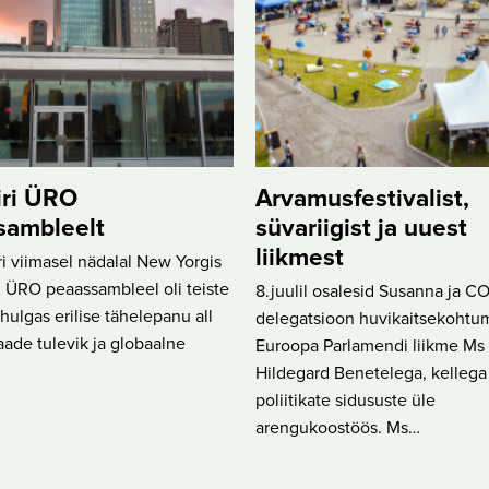
iri ÜRO
Arvamusfestivalist,
sambleelt
süvariigist ja uuest
liikmest
 viimasel nädalal New Yorgis
 ÜRO peaassambleel oli teiste
8.juulil osalesid Susanna ja
ulgas erilise tähelepanu all
delegatsioon huvikaitsekohtum
ade tulevik ja globaalne
Euroopa Parlamendi liikme Ms
Hildegard Benetelega, kellega 
poliitikate sidususte üle
arengukoostöös. Ms…