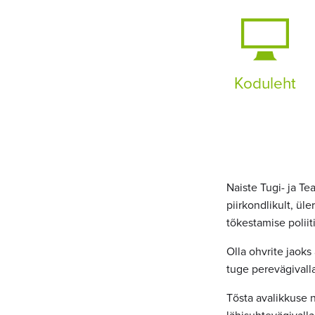
Koduleht
Naiste Tugi- ja T
piirkondlikult, üle
tõkestamise polii
Olla ohvrite jaoks
tuge perevägivalla 
Tõsta avalikkuse n