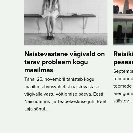
Naistevastane vägivald on
Reisik
terav probleem kogu
peaas
maailmas
Septembri
toimunud
Täna, 25. novembril tähistab kogu
teemade h
maailm rahvusvahelist naistevastase
arenguma
vägivalla vastu võitlemise päeva. Eesti
säästev…
Naisuurimus- ja Teabekeskuse juhi Reet
Laja sõnul…