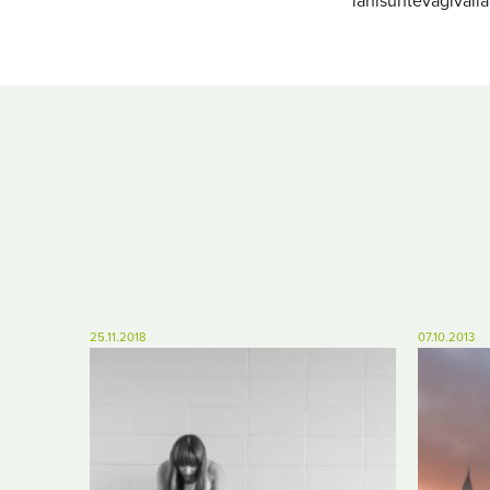
lähisuhtevägivalla
25.11.2018
07.10.2013