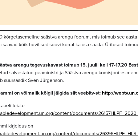
O kõrgetasemeline säästva arengu foorum, mis toimub see aasta
saavad kõik huvilised soovi korral ka osa saada. Üritused toimuva
ästva arengu tegevuskavast toimub 15. juulil kell 17-17.20 Eesti
etud salvestatud peaministri ja Säästva arengu komisjoni esimeh
ab suursaadik Sven Jürgenson.
mmi on võimalik kõigil jälgida siit veebitv-st:
http://webtv.un.
abeli leiate
ainabledevelopment.un.org/content/documents/26157HLPF_2
mi kirjeldus on
tainabledevelopment.un.org/content/documents/26396HLPF_H