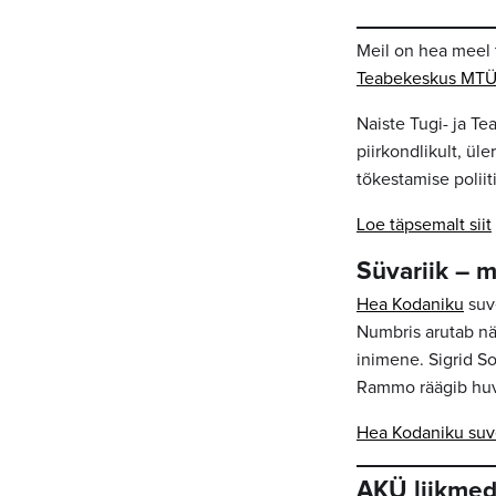
Meil on hea meel 
Teabekeskus MT
Naiste Tugi- ja T
piirkondlikult, üle
tõkestamise polii
Loe täpsemalt siit
Süvariik – m
Hea Kodaniku
suv
Numbris arutab näi
inimene. Sigrid So
Rammo räägib huvi
Hea Kodaniku suv
AKÜ liikmed