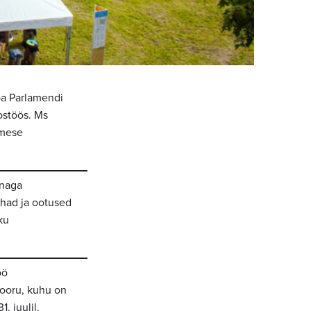
pa Parlamendi
ostöös. Ms
imese
nnaga
ohad ja ootused
ku
öö
vooru, kuhu on
. juulil.