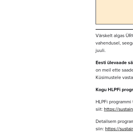
Värskelt algas ÜR
vahendusel, seega 
juuli.
Eesti ülevaade sä
on meil ette saad
Küsimustele vast
Kogu HLPFi progra
HLPFi programmi t
siit:
https://sust
Detailsem program
siin:
https://sus