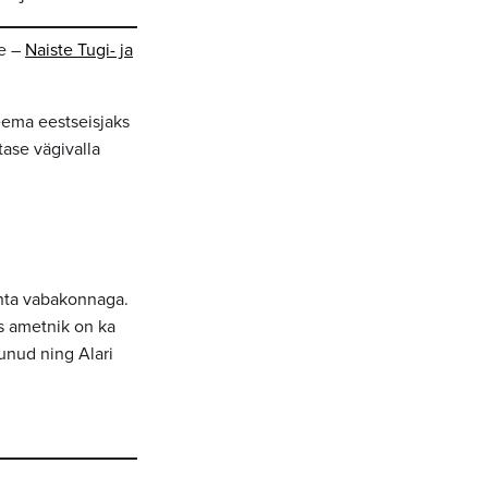
ge –
Naiste Tugi- ja
eema eestseisjaks
stase vägivalla
ohta vabakonnaga.
as ametnik on ka
kunud ning Alari