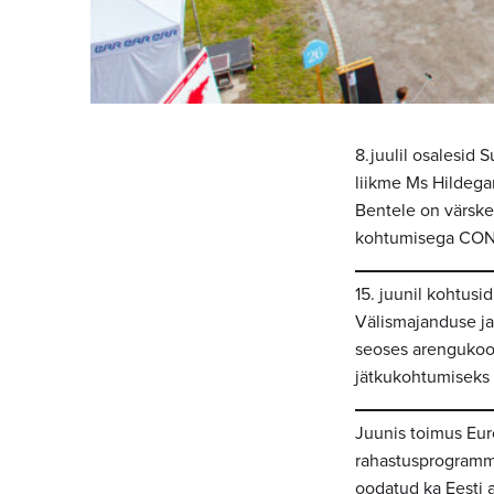
8.juulil osalesid
liikme Ms Hildegar
Bentele on värskel
kohtumisega CO
15. juunil kohtus
Välismajanduse ja
seoses arengukoos
jätkukohtumiseks
Juunis toimus Eur
rahastusprogramme
oodatud ka Eesti a