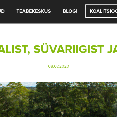
UD
TEABEKESKUS
BLOGI
KOALITSIO
IST, SÜVARIIGIST J
08.07.2020