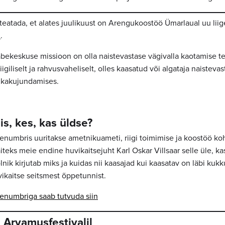
teatada, et alates juulikuust on Arengukoostöö Ümarlaual uu lii
Ü
.
eabekeskuse missioon on olla naistevastase vägivalla kaotamise t
riigiliselt ja rahvusvaheliselt, olles kaasatud või algataja naisteva
tikakujundamises.
is, kes, kas üldse?
enumbris uuritakse ametnikuameti, riigi toimimise ja koostöö k
teks meie endine huvikaitsejuht Karl Oskar Villsaar selle üle, k
lnik kirjutab miks ja kuidas nii kaasajad kui kaasatav on läbi kuk
kaitse seitsmest õppetunnist.
enumbriga saab tutvuda siin
 Arvamusfestivalil