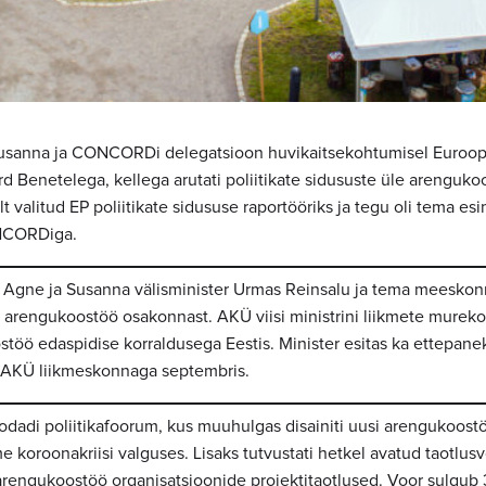
 Susanna ja CONCORDi delegatsioon huvikaitsekohtumisel Euroo
d Benetelega, kellega arutati poliitikate sidususte üle arenguko
t valitud EP poliitikate sidususe raportööriks ja tegu oli tema es
NCORDiga.
id Agne ja Susanna välisminister Urmas Reinsalu ja tema meesko
 arengukoostöö osakonnast. AKÜ viisi ministrini liikmete murek
töö edaspidise korraldusega Eestis. Minister esitas ka ettepane
 AKÜ liikmeskonnaga septembris.
odadi poliitikafoorum, kus muuhulgas disainiti uusi arengukoost
 koroonakriisi valguses. Lisaks tutvustati hetkel avatud taotlus
rengukoostöö organisatsioonide projektitaotlused. Voor sulgub 31