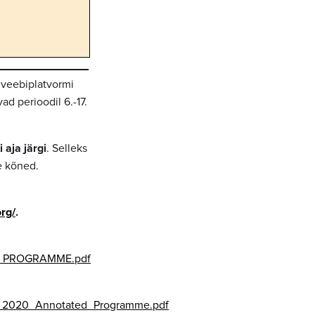
 veebiplatvormi
d perioodil 6.-17.
 aja järgi
. Selleks
e kõned.
org/
.
020_PROGRAMME.pdf
LS_2020_Annotated_Programme.pdf