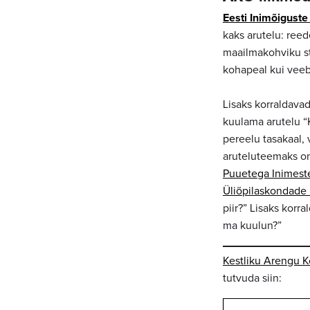
Eesti Inimõigust
kaks arutelu: ree
maailmakohviku st
kohapeal kui veeb
Lisaks korraldava
kuulama arutelu “
pereelu tasakaal,
aruteluteemaks on
Puuetega Inimest
Üliõpilaskondade 
piir?” Lisaks korr
ma kuulun?”
Kestliku Arengu Ko
tutvuda siin: