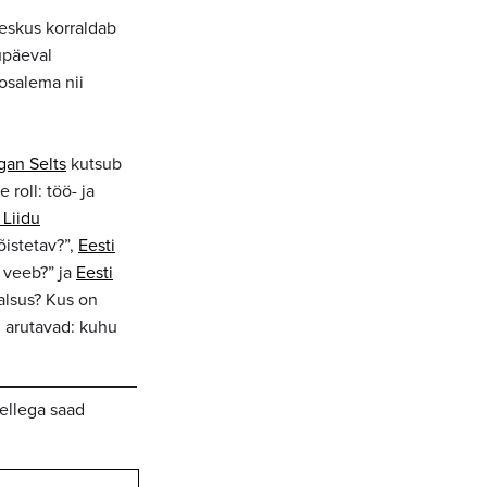
eskus korraldab
upäeval
osalema nii
gan Selts
kutsub
 roll: töö- ja
 Liidu
õistetav?”,
Eesti
n veeb?” ja
Eesti
alsus? Kus on
d arutavad: kuhu
ellega saad