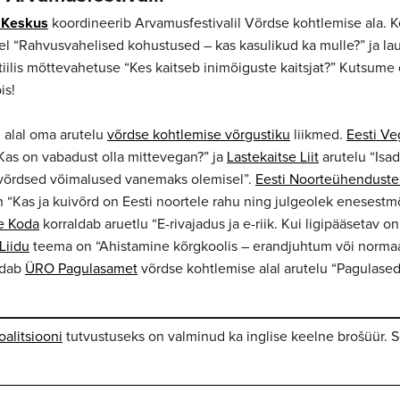
e Keskus
koordineerib Arvamusfestivalil Võrdse kohtlemise ala. K
del “Rahvusvahelised kohustused – kas kasulikud ka mulle?” ja la
iilis mõttevahetuse “Kes kaitseb inimõiguste kaitsjat?” Kutsume 
is!
d alal oma arutelu
võrdse kohtlemise võrgustiku
liikmed.
Eesti Ve
Kas on vabadust olla mittevegan?” ja
Lastekaitse Liit
arutelu “Isade
 võrdsed võimalused vanemaks olemisel”.
Eesti Noorteühenduste
 “Kas ja kuivõrd on Eesti noortele rahu ning julgeolek enesestm
e Koda
korraldab aruetlu “E-rivajadus ja e-riik. Kui ligipääsetav o
Liidu
teema on “Ahistamine kõrgkoolis – erandjuhtum või norma
aldab
ÜRO Pagulasamet
võrdse kohtlemise alal arutelu “Pagulase
alitsiooni
tutvustuseks on valminud ka inglise keelne brošüür. S