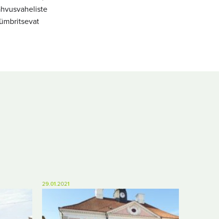
ahvusvaheliste
 ümbritsevat
29.01.2021