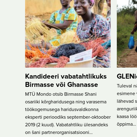
Kandideeri vabatahtlikuks
GLENi
Birmasse või Ghanasse
Tuleval n
esimene 
MTÜ Mondo otsib Birmasse Shani
lähevad s
osariiki kõrgharidusega ning varasema
arengurii
töökogemusega haridusvaldkonna
kaasa löö
eksperti perioodiks september-oktoober
õppima…
2019 (2 kuud). Vabatahtliku ülesandeks
on šani partnerorganisatsiooni…