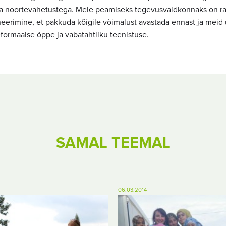
 ja noortevahetustega. Meie peamiseks tegevusvaldkonnaks on r
neerimine, et pakkuda kõigile võimalust avastada ennast ja meid
eformaalse õppe ja vabatahtliku teenistuse.
SAMAL TEEMAL
06.03.2014