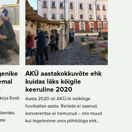
genike
AKÜ aastakokkuvõte ehk
eemal
kuidas läks kõigile
keeruline 2020
i
irja Eesti
Aasta 2020 oli AKÜ-le eelkõige
huvikaitse-aasta. Reisida ei saanud,
ndamaks
konverentse ei toimunud – mis muud
ate
kui tegelesime oma põhitööga ehk…