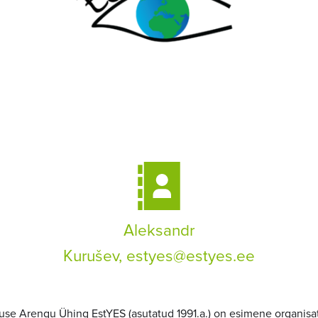
Aleksandr
Kurušev,
estyes@estyes.ee
e Arengu Ühing EstYES (asutatud 1991.a.) on esimene organisat