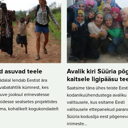
d asuvad teele
Avalik kiri Süüria põ
kaitsele ligipääsu t
ädalal lendab Eestist ära
vabatahtlik kümnest, kes
Saatsime täna ühes teiste Eest
uve jooksul erinevatesse
kodanikuühendustega avaliku k
kidesse sealsetes projektides
valitsusele, kus esitame Eesti
ma, kohalikelt kogukondadelt
valitsusele ettepanekud para
Süüria kodusõja eest põgenev
inimeste…