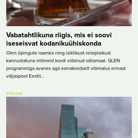
Vabatahtlikuna riigis, mis ei soovi
iseseisvat kodanikuühiskonda
Olen õpingute raames ning isiklikust reisipisikust
kannustatuna mitmeid kordi viibinud välismaal. GLEN
programmiga avanes aga esmakordselt võimalus ennast
väljaspool Eestit…
07.10.2013