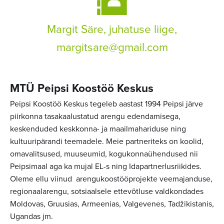
Margit Säre, juhatuse liige,
margitsare@gmail.com
MTÜ Peipsi Koostöö Keskus
Peipsi Koostöö Keskus
tegeleb aastast 1994
Peipsi järve
piirkonna tasakaalustatud arengu
edendamisega,
keskenduded keskkonna- ja maailmahariduse ning
kultuuripärandi teemadele. Meie partneriteks on koolid,
omavalitsused, muuseumid, kogukonnaühendused nii
Peipsimaal aga ka mujal EL-s ning Idapartnerlusriikides.
Oleme ellu viinud arengukoostööprojekte veemajanduse,
regionaalarengu, sotsiaalsele ettevõtluse valdkondades
Moldovas, Gruusias, Armeenias, Valgevenes, Tadžikistanis,
Ugandas jm.