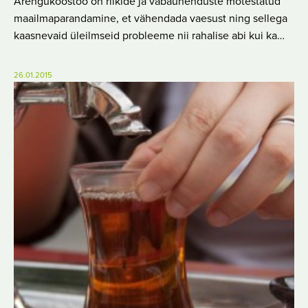
Arengukoostöö on riikide ja vabaühenduste mõtestatud
maailmaparandamine, et vähendada vaesust ning sellega
kaasnevaid üleilmseid probleeme nii rahalise abi kui ka…
26.01.2015