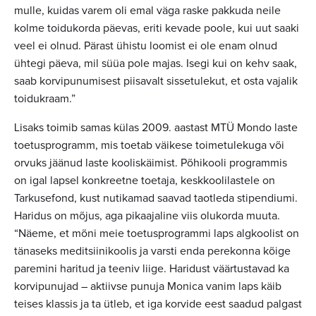
mulle, kuidas varem oli emal väga raske pakkuda neile
kolme toidukorda päevas, eriti kevade poole, kui uut saaki
veel ei olnud. Pärast ühistu loomist ei ole enam olnud
ühtegi päeva, mil süüa pole majas. Isegi kui on kehv saak,
saab korvipunumisest piisavalt sissetulekut, et osta vajalik
toidukraam.”
Lisaks toimib samas külas 2009. aastast MTÜ Mondo laste
toetusprogramm, mis toetab väikese toimetulekuga või
orvuks jäänud laste kooliskäimist. Põhikooli programmis
on igal lapsel konkreetne toetaja, keskkoolilastele on
Tarkusefond, kust nutikamad saavad taotleda stipendiumi.
Haridus on mõjus, aga pikaajaline viis olukorda muuta.
“Näeme, et mõni meie toetusprogrammi laps algkoolist on
tänaseks meditsiinikoolis ja varsti enda perekonna kõige
paremini haritud ja teeniv liige. Haridust väärtustavad ka
korvipunujad – aktiivse punuja Monica vanim laps käib
teises klassis ja ta ütleb, et iga korvide eest saadud palgast