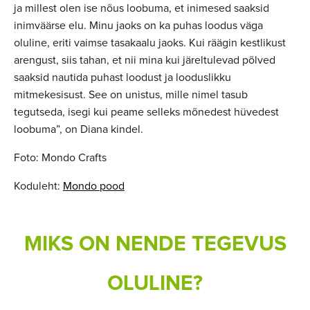
ja millest olen ise nõus loobuma, et inimesed saaksid
inimväärse elu. Minu jaoks on ka puhas loodus väga
oluline, eriti vaimse tasakaalu jaoks. Kui räägin kestlikust
arengust, siis tahan, et nii mina kui järeltulevad põlved
saaksid nautida puhast loodust ja looduslikku
mitmekesisust. See on unistus, mille nimel tasub
tegutseda, isegi kui peame selleks mõnedest hüvedest
loobuma”, on Diana kindel.
Foto: Mondo Crafts
Koduleht:
Mondo pood
MIKS ON NENDE TEGEVUS
OLULINE?