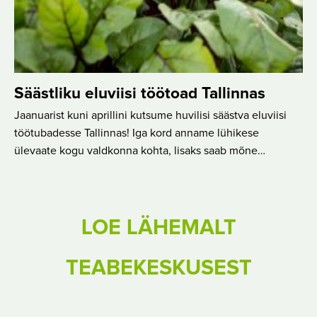
Säästliku eluviisi töötoad Tallinnas
Jaanuarist kuni aprillini kutsume huvilisi säästva eluviisi
töötubadesse Tallinnas! Iga kord anname lühikese
ülevaate kogu valdkonna kohta, lisaks saab mõne…
LOE LÄHEMALT
TEABEKESKUSEST