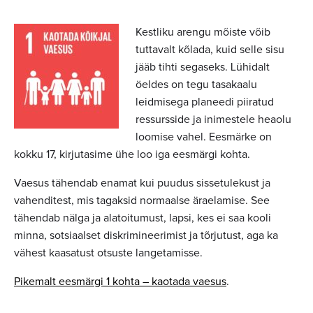
Kestliku arengu mõiste võib
tuttavalt kõlada, kuid selle sisu
jääb tihti segaseks. Lühidalt
öeldes on tegu tasakaalu
leidmisega planeedi piiratud
ressursside ja inimestele heaolu
loomise vahel. Eesmärke on
kokku 17, kirjutasime ühe loo iga eesmärgi kohta.
Vaesus tähendab enamat kui puudus sissetulekust ja
vahenditest, mis tagaksid normaalse äraelamise. See
tähendab nälga ja alatoitumust, lapsi, kes ei saa kooli
minna, sotsiaalset diskrimineerimist ja tõrjutust, aga ka
vähest kaasatust otsuste langetamisse.
Pikemalt eesmärgi 1 kohta – kaotada vaesus
.