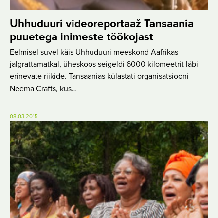
Uhhuduuri videoreportaaž Tansaania
puuetega inimeste töökojast
Eelmisel suvel käis Uhhuduuri meeskond Aafrikas
jalgrattamatkal, üheskoos seigeldi 6000 kilomeetrit läbi
erinevate riikide. Tansaanias külastati organisatsiooni
Neema Crafts, kus…
08.03.2015