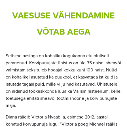
VAESUSE VÄHENDAMINE
VÕTAB AEGA
Seitsme aastaga on kohaliku kogukonna elu oluliselt
paranenud. Korvipunujate ühistus on üle 35 naise, sheavõi
valmistamiseks tuleb hooajal kokku kuni 100 naist. Nüüd
on kohalikel asutatud ka puukool, et kasvatada istikuid ja
istutada tagasi puid, mille vilju nad kasutavad. Ühistutele
on aidanud töökeskkonda luua ka Välisministeerium, kelle
toetusega ehitati sheavõi tootmishoone ja korvipunujate
maja.
Diana räägib Victoria Nyaabila, esimese 2012. aastal
kohatud korvupunuja lugu: “Victoria poeg Michael rääkis