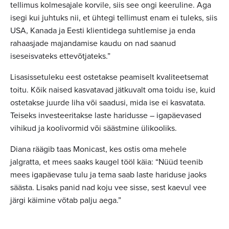
tellimus kolmesajale korvile, siis see ongi keeruline. Aga
isegi kui juhtuks nii, et ühtegi tellimust enam ei tuleks, siis
USA, Kanada ja Eesti klientidega suhtlemise ja enda
rahaasjade majandamise kaudu on nad saanud
iseseisvateks ettevõtjateks.”
Lisasissetuleku eest ostetakse peamiselt kvaliteetsemat
toitu. Kõik naised kasvatavad jätkuvalt oma toidu ise, kuid
ostetakse juurde liha või saadusi, mida ise ei kasvatata.
Teiseks investeeritakse laste haridusse – igapäevased
vihikud ja koolivormid või säästmine ülikooliks.
Diana räägib taas Monicast, kes ostis oma mehele
jalgratta, et mees saaks kaugel tööl käia: “Nüüd teenib
mees igapäevase tulu ja tema saab laste hariduse jaoks
säästa. Lisaks panid nad koju vee sisse, sest kaevul vee
järgi käimine võtab palju aega.”