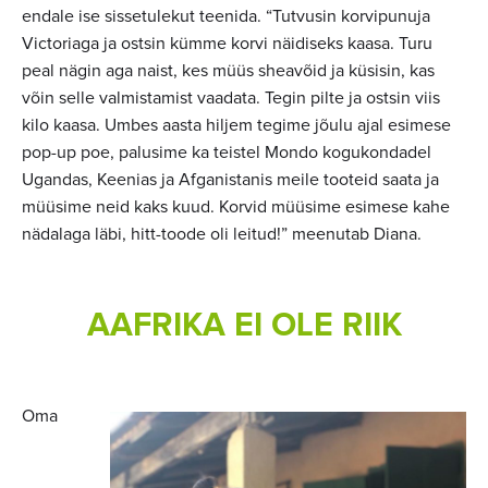
endale ise sissetulekut teenida. “Tutvusin korvipunuja
Victoriaga ja ostsin kümme korvi näidiseks kaasa. Turu
peal nägin aga naist, kes müüs sheavõid ja küsisin, kas
võin selle valmistamist vaadata. Tegin pilte ja ostsin viis
kilo kaasa. Umbes aasta hiljem tegime jõulu ajal esimese
pop-up poe, palusime ka teistel Mondo kogukondadel
Ugandas, Keenias ja Afganistanis meile tooteid saata ja
müüsime neid kaks kuud. Korvid müüsime esimese kahe
nädalaga läbi, hitt-toode oli leitud!” meenutab Diana.
AAFRIKA EI OLE RIIK
Oma