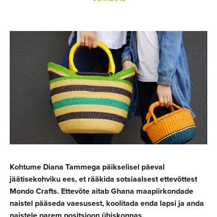
Kohtume Diana Tammega päikselisel päeval
jäätisekohviku ees, et rääkida sotsiaalsest ettevõttest
Mondo Crafts. Ettevõte aitab Ghana maapiirkondade
naistel pääseda vaesusest, koolitada enda lapsi ja anda
naistele parem positsioon ühiskonnas.