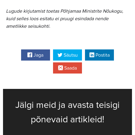
Lugude kirjutamist toetas Põhjamaa Ministrite Nõukogu,
kuid selles loos esitatu ei pruugi esindada nende
ametlikke seisukohti.
Jaga
Säutsu
Postita
Saada
Jälgi meid ja avasta teisigi
põnevaid artikleid!