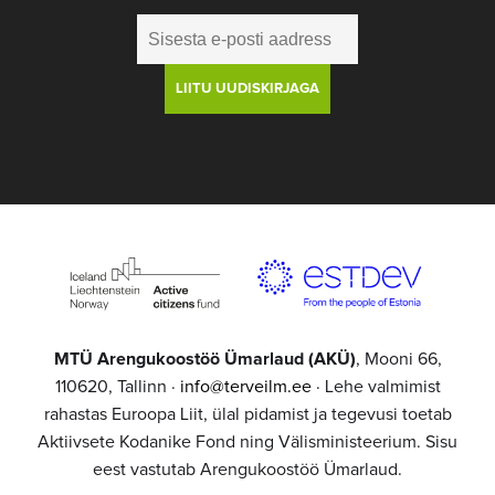
MTÜ Arengukoostöö Ümarlaud (AKÜ)
, Mooni 66,
110620, Tallinn ·
info@terveilm.ee
· Lehe valmimist
rahastas Euroopa Liit, ülal pidamist ja tegevusi toetab
Aktiivsete Kodanike Fond ning Välisministeerium. Sisu
eest vastutab Arengukoostöö Ümarlaud.