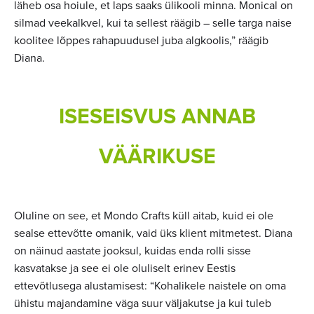
läheb osa hoiule, et laps saaks ülikooli minna. Monical on
silmad veekalkvel, kui ta sellest räägib – selle targa naise
koolitee lõppes rahapuudusel juba algkoolis,” räägib
Diana.
ISESEISVUS ANNAB
VÄÄRIKUSE
Oluline on see, et Mondo Crafts küll aitab, kuid ei ole
sealse ettevõtte omanik, vaid üks klient mitmetest. Diana
on näinud aastate jooksul, kuidas enda rolli sisse
kasvatakse ja see ei ole oluliselt erinev Eestis
ettevõtlusega alustamisest: “Kohalikele naistele on oma
ühistu majandamine väga suur väljakutse ja kui tuleb