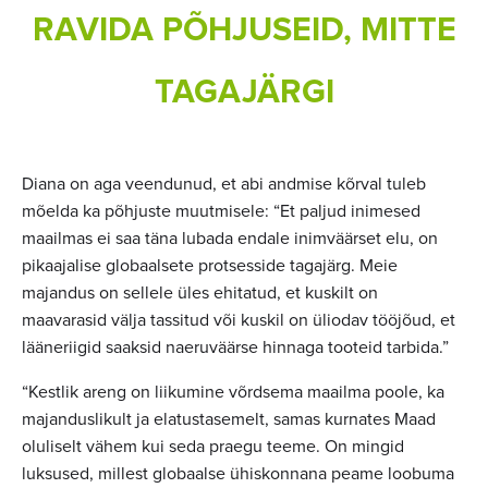
RAVIDA PÕHJUSEID, MITTE
TAGAJÄRGI
Diana on aga veendunud, et abi andmise kõrval tuleb
mõelda ka põhjuste muutmisele: “Et paljud inimesed
maailmas ei saa täna lubada endale inimväärset elu, on
pikaajalise globaalsete protsesside tagajärg. Meie
majandus on sellele üles ehitatud, et kuskilt on
maavarasid välja tassitud või kuskil on üliodav tööjõud, et
lääneriigid saaksid naeruväärse hinnaga tooteid tarbida.”
“Kestlik areng on liikumine võrdsema maailma poole, ka
majanduslikult ja elatustasemelt, samas kurnates Maad
oluliselt vähem kui seda praegu teeme. On mingid
luksused, millest globaalse ühiskonnana peame loobuma