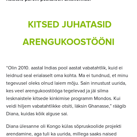
KITSED JUHATASID
ARENGUKOOSTÖÖNI
“Olin 2010. aastal Indias pool aastat vabatahtlik, kuid ei
leidnud seal erialaselt oma kohta. Ma ei tundnud, et minu
tegevusel oleks olnud laiem mõju. Sain innustust uurida,
kes veel arengukoostööga tegelevad ja jäi silma
lesknaistele kitsede kinkimise programm Mondos. Kui
veidi hiljem vabatahtlikke otsiti, läksin Ghanasse,” räägib
Diana, kuidas kõik alguse sai.
Diana ülesanne oli Kongo külas sõpruskoolide projekti
arendamine, aga tuli ka uurida, millega saaks naised