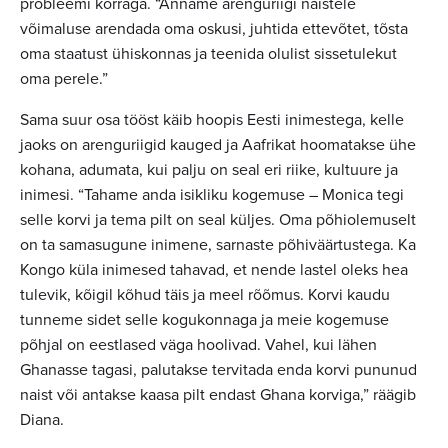
probleemi korraga. “Anname arenguriigi naistele
võimaluse arendada oma oskusi, juhtida ettevõtet, tõsta
oma staatust ühiskonnas ja teenida olulist sissetulekut
oma perele.”
Sama suur osa tööst käib hoopis Eesti inimestega, kelle
jaoks on arenguriigid kauged ja Aafrikat hoomatakse ühe
kohana, adumata, kui palju on seal eri riike, kultuure ja
inimesi. “Tahame anda isikliku kogemuse – Monica tegi
selle korvi ja tema pilt on seal küljes. Oma põhiolemuselt
on ta samasugune inimene, sarnaste põhiväärtustega. Ka
Kongo küla inimesed tahavad, et nende lastel oleks hea
tulevik, kõigil kõhud täis ja meel rõõmus. Korvi kaudu
tunneme sidet selle kogukonnaga ja meie kogemuse
põhjal on eestlased väga hoolivad. Vahel, kui lähen
Ghanasse tagasi, palutakse tervitada enda korvi pununud
naist või antakse kaasa pilt endast Ghana korviga,” räägib
Diana.