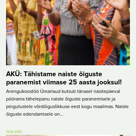
AKÜ: Tähistame naiste õiguste
paranemist viimase 25 aasta jooksul!
Arengukoostöö Ümarlaud kutsub tänasel naistepäeval
pöörama tähelepanu naiste õiguste paranemisele ja
pingutustele võrdõiguslikkuse eest kogu maailmas. Naiste
õiguste edendamisele on…
19.10.2015