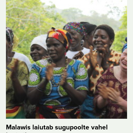
Malawis laiutab sugupoolte vahel