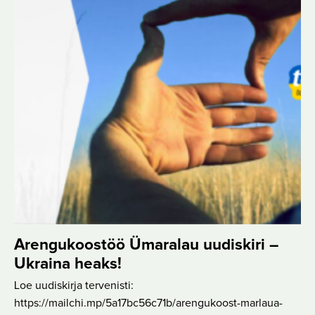
Arengukoostöö Ümaralau uudiskiri –
Ukraina heaks!
Loe uudiskirja tervenisti:
https://mailchi.mp/5a17bc56c71b/arengukoost-marlaua-