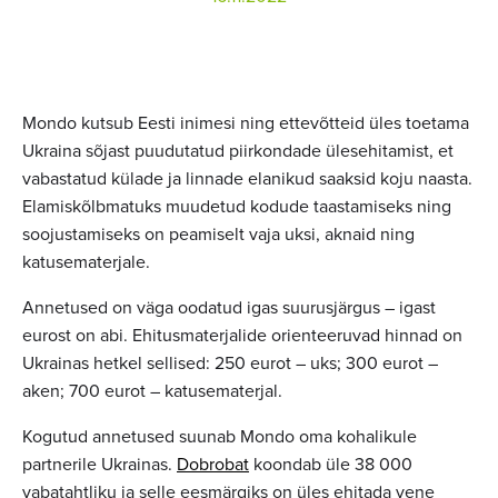
Mondo kutsub Eesti inimesi ning ettevõtteid üles toetama
Ukraina sõjast puudutatud piirkondade ülesehitamist, et
vabastatud külade ja linnade elanikud saaksid koju naasta.
Elamiskõlbmatuks muudetud kodude taastamiseks ning
soojustamiseks on peamiselt vaja uksi, aknaid ning
katusematerjale.
Annetused on väga oodatud igas suurusjärgus – igast
eurost on abi. Ehitusmaterjalide orienteeruvad hinnad on
Ukrainas hetkel sellised: 250 eurot – uks; 300 eurot –
aken; 700 eurot – katusematerjal.
Kogutud annetused suunab Mondo oma kohalikule
partnerile Ukrainas.
Dobrobat
koondab üle 38 000
vabatahtliku ja selle eesmärgiks on üles ehitada vene