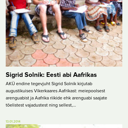
Sigrid Solnik: Eesti abi Aafrikas
AKÜ endine tegevjuht Sigrid Solnik kirjutab
augustikuises Vikerkaares Aafrikast: meiepoolsest
arenguabist ja Aafrika riikide ehk arenguabi saajate
tõelistest vajadustest ning sellest,…
13.01.2014