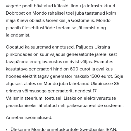
vägede poolt hävitatud külasid, linnu ja infrastruktuuri.
Dobrobat on Mondo rahalisel toel juba taastanud kolm
maja Kiievi oblastis Gorenkas ja Gostomelis. Mondo
plaanib ülesehitustööde toetamise jätkamist ning
laiendamist.
Oodatud ka suuremad annetused. Paljudes Ukraina
piirkondades on suur vajadus generaatorite järele, sest
tavapärane energiavarustus on rivist väljas. Eramutes
kasutatava generaatori hind on 600 eurot ja avalikus
hoones elektrit tagav generaator maksab 1500 eurot. Sõja
algusest alates on Mondo juba lähetanud Ukrainasse 85
erineva võimsusega generaatorit, nendest 17
Välisministeeriumi toetusel. Lisaks on elektrivarustuse
parandamiseks lähetatud neli päikesepaneelide süsteemi.
Annetamisvõimalused:
Ülekanne Mondo annetuskontole Swedbankis IBAN: