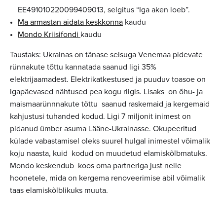
EE491010220099409013, selgitus “Iga aken loeb”.
Ma armastan aidata keskkonna
kaudu
Mondo Kriisifondi
kaudu
Taustaks: Ukrainas on tänase seisuga Venemaa pidevate
rünnakute tõttu kannatada saanud ligi 35%
elektrijaamadest. Elektrikatkestused ja puuduv toasoe on
igapäevased nähtused pea kogu riigis. Lisaks on õhu- ja
maismaarünnnakute tõttu saanud raskemaid ja kergemaid
kahjustusi tuhanded kodud. Ligi 7 miljonit inimest on
pidanud ümber asuma Lääne-Ukrainasse. Okupeeritud
külade vabastamisel oleks suurel hulgal inimestel võimalik
koju naasta, kuid kodud on muudetud elamiskõlbmatuks.
Mondo keskendub koos oma partneriga just neile
hoonetele, mida on kergema renoveerimise abil võimalik
taas elamiskõlblikuks muuta.