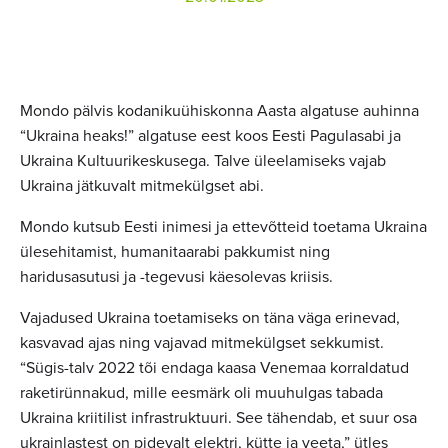
Mondo pälvis kodanikuühiskonna Aasta algatuse auhinna
“Ukraina heaks!” algatuse eest koos Eesti Pagulasabi ja
Ukraina Kultuurikeskusega. Talve üleelamiseks vajab
Ukraina jätkuvalt mitmekülgset abi.
Mondo kutsub Eesti inimesi ja ettevõtteid toetama Ukraina
ülesehitamist, humanitaarabi pakkumist ning
haridusasutusi ja -tegevusi käesolevas kriisis.
Vajadused Ukraina toetamiseks on täna väga erinevad,
kasvavad ajas ning vajavad mitmekülgset sekkumist.
“Sügis-talv 2022 tõi endaga kaasa Venemaa korraldatud
raketirünnakud, mille eesmärk oli muuhulgas tabada
Ukraina kriitilist infrastruktuuri. See tähendab, et suur osa
ukrainlastest on pidevalt elektri, kütte ja veeta,” ütles