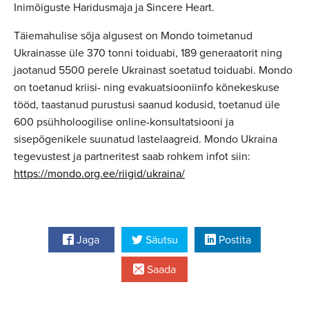
Inimõiguste Haridusmaja ja Sincere Heart.
Täiemahulise sõja algusest on Mondo toimetanud
Ukrainasse üle 370 tonni toiduabi, 189 generaatorit ning
jaotanud 5500 perele Ukrainast soetatud toiduabi. Mondo
on toetanud kriisi- ning evakuatsiooniinfo kõnekeskuse
tööd, taastanud purustusi saanud kodusid, toetanud üle
600 psühholoogilise online-konsultatsiooni ja
sisepõgenikele suunatud lastelaagreid. Mondo Ukraina
tegevustest ja partneritest saab rohkem infot siin:
https://mondo.org.ee/riigid/ukraina/
Jaga
Säutsu
Postita
Saada