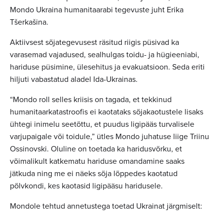
Mondo Ukraina humanitaarabi tegevuste juht Erika
Tšerkašina.
Aktiivsest sõjategevusest räsitud riigis püsivad ka
varasemad vajadused, sealhulgas toidu- ja hügieeniabi,
hariduse püsimine, ülesehitus ja evakuatsioon. Seda eriti
hiljuti vabastatud aladel Ida-Ukrainas.
“Mondo roll selles kriisis on tagada, et tekkinud
humanitaarkatastroofis ei kaotataks sõjakaotustele lisaks
ühtegi inimelu seetõttu, et puudus ligipääs turvalisele
varjupaigale või toidule,” ütles Mondo juhatuse liige Triinu
Ossinovski. Oluline on toetada ka haridusvõrku, et
võimalikult katkematu hariduse omandamine saaks
jätkuda ning me ei näeks sõja lõppedes kaotatud
põlvkondi, kes kaotasid ligipääsu haridusele.
Mondole tehtud annetustega toetad Ukrainat järgmiselt: