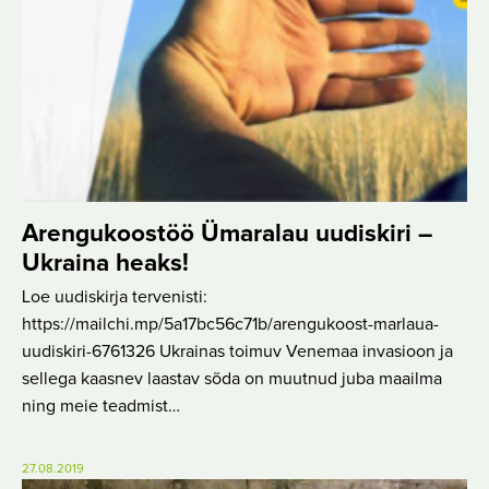
Arengukoostöö Ümaralau uudiskiri –
Ukraina heaks!
Loe uudiskirja tervenisti:
https://mailchi.mp/5a17bc56c71b/arengukoost-marlaua-
uudiskiri-6761326 Ukrainas toimuv Venemaa invasioon ja
sellega kaasnev laastav sõda on muutnud juba maailma
ning meie teadmist…
27.08.2019