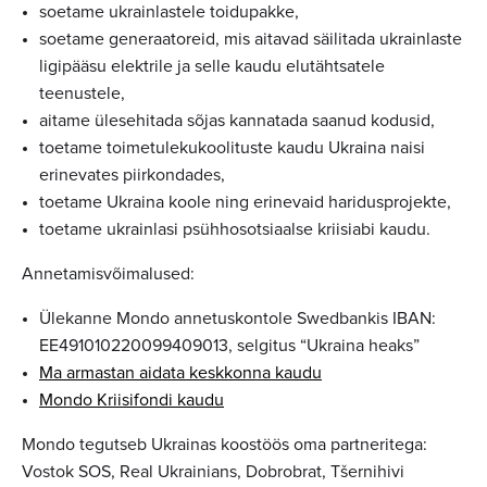
soetame ukrainlastele toidupakke,
soetame generaatoreid, mis aitavad säilitada ukrainlaste
ligipääsu elektrile ja selle kaudu elutähtsatele
teenustele,
aitame ülesehitada sõjas kannatada saanud kodusid,
toetame toimetulekukoolituste kaudu Ukraina naisi
erinevates piirkondades,
toetame Ukraina koole ning erinevaid haridusprojekte,
toetame ukrainlasi psühhosotsiaalse kriisiabi kaudu.
Annetamisvõimalused:
Ülekanne Mondo annetuskontole Swedbankis IBAN:
EE491010220099409013, selgitus “Ukraina heaks”
Ma armastan aidata keskkonna kaudu
Mondo Kriisifondi kaudu
Mondo tegutseb Ukrainas koostöös oma partneritega:
Vostok SOS, Real Ukrainians, Dobrobrat, Tšernihivi