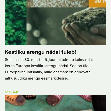
Kestliku arengu nädal tuleb!
Selle aasta 30. maist – 5. juunini toimub kolmandat
korda Euroopa kestliku arengu nädal. See on üle-
Euroopaline initsiatiiv, mille eesmärk on erinevate
jätkusuutliku arengu eesmärkidesse…
04.01.2017