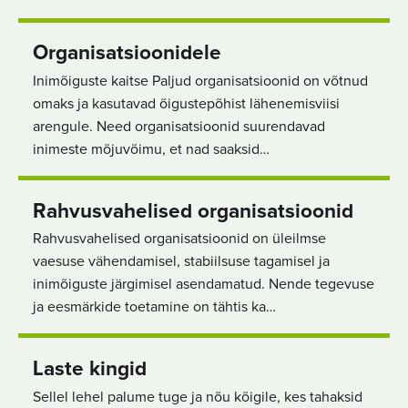
Organisatsioonidele
Inimõiguste kaitse Paljud organisatsioonid on võtnud
omaks ja kasutavad õigustepõhist lähenemisviisi
arengule. Need organisatsioonid suurendavad
inimeste mõjuvõimu, et nad saaksid…
Rahvusvahelised organisatsioonid
Rahvusvahelised organisatsioonid on üleilmse
vaesuse vähendamisel, stabiilsuse tagamisel ja
inimõiguste järgimisel asendamatud. Nende tegevuse
ja eesmärkide toetamine on tähtis ka…
Laste kingid
Sellel lehel palume tuge ja nõu kõigile, kes tahaksid