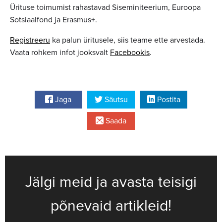
Ürituse toimumist rahastavad Siseminiteerium, Euroopa
Sotsiaalfond ja Erasmus+.
Registreeru
ka palun üritusele, siis teame ette arvestada.
Vaata rohkem infot jooksvalt
Facebookis
.
Jaga
Säutsu
Postita
Saada
Jälgi meid ja avasta teisigi
põnevaid artikleid!