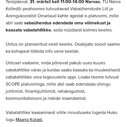
Teisipäeval,
31. märtsil kell 11:00-14:00 Narvas
, TÜ Narva
Kolledži peahoones tutvustavad Vabaühenduste Liit ja
Arengukoostöö Ümarlaud kahte ägedat e-platvormi, mille
abil saab
vabaühendus edendada oma võimekust ja
kaasata vabatahtlikke
, seda nüüdsest kolmes keeles.
Üritus on planeeritud eesti keeles. Osalejate soovil saame
ka kohapeal tõlkida info vene keelde.
Üritusel vaatame, mida põnevat pakub uues kuues
vabatahtlike värav ja kuidas saaks kaasata ka muukeelseid
vabatahtlikke oma tegevustele appi. Lisaks teeme tutvust
SCOPE platvormiga, mille abil saab edendada ühingu
juhtimist, finantsjuhtimist, rahakogumist,
kommunikatsiooni ja riskide maandamist.
Vabatahtlike kaasamisest võite innustuseks lugeda Huko
lugu
Maarja Külast.