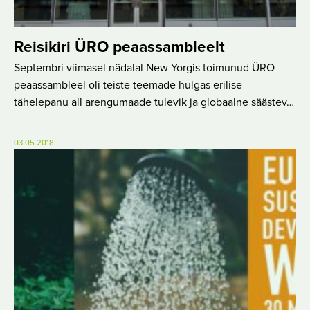
Reisikiri ÜRO peaassambleelt
Septembri viimasel nädalal New Yorgis toimunud ÜRO
peaassambleel oli teiste teemade hulgas erilise
tähelepanu all arengumaade tulevik ja globaalne säästev…
03.05.2018