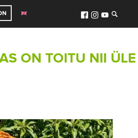
ON
S ON TOITU NII ÜLE