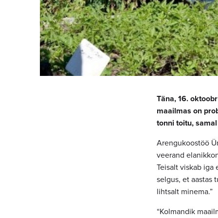
Täna, 16. oktoobr
maailmas on probl
tonni toitu, sama
Arengukoostöö Ümar
veerand elanikkonn
Teisalt viskab iga
selgus, et aastas 
lihtsalt minema.”
“Kolmandik maailm