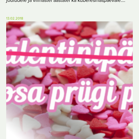
jõuludele ja viimastel aastatel ka küberesmaspäevale….
13.02.2018