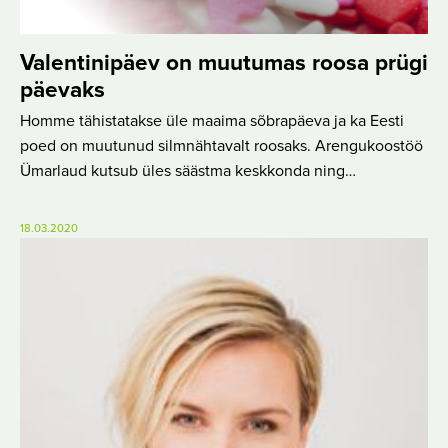
Valentinipäev on muutumas roosa prügi
päevaks
Homme tähistatakse üle maaima sõbrapäeva ja ka Eesti
poed on muutunud silmnähtavalt roosaks. Arengukoostöö
Ümarlaud kutsub üles säästma keskkonda ning…
18.03.2020