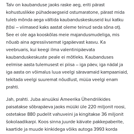
Talv on kaubanduse jaoks raske aeg, eriti pärast
kohustuslikke pühadeaegseid ostumaratone, pärast mida
tuleb mõnda aega vältida kaubanduskeskuseid kui katku
(tõsi – viimased kaks aastat oleme teinud seda sõna ot).
See ei ole aga kooskõlas meie majandusmudeliga, mis
nõuab aina agressiivsemat igapäevast kasvu. Ka
veebruaris, kui keegi ilma valentinipäevata
kaubanduskeskuste peale ei mõtleks. Kaubanduses
eelmise aasta tulemusest ei piisa – iga päev, iga nädal ja
iga aasta on võimalus luua veelgi säravamaid kampaaniaid,
tekitada veelgi suuremat nõudlust, müüa veelgi enam
prahti.
Jah, prahti. Juba ainuüksi Ameerika Ühendriikides
paisatakse sõbrapäeva jaoks müüki üle 220 miljonit roosi,
ostetakse 880 pudelit vahuveini ja kingitakse 36 miljonit
šokolaadikarpi. Koos sinna juurde käivate pakkepaberite,
kaartide ja muude kinkidega võiks autoga 3993 korda