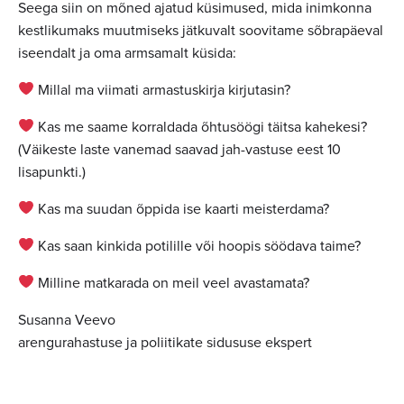
Seega siin on mõned ajatud küsimused, mida inimkonna
kestlikumaks muutmiseks jätkuvalt soovitame sõbrapäeval
iseendalt ja oma armsamalt küsida:
Millal ma viimati armastuskirja kirjutasin?
Kas me saame korraldada õhtusöögi täitsa kahekesi?
(Väikeste laste vanemad saavad jah-vastuse eest 10
lisapunkti.)
Kas ma suudan õppida ise kaarti meisterdama?
Kas saan kinkida potilille või hoopis söödava taime?
Milline matkarada on meil veel avastamata?
Susanna Veevo
arengurahastuse ja poliitikate sidususe ekspert