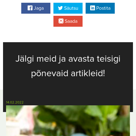
Jaga
Säutsu
Postita
Saada
Jälgi meid ja avasta teisigi
põnevaid artikleid!
14.02.2022