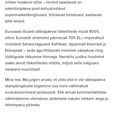
ümber maakera sõita – niivõrd saastavad on
valentinipäeva pool-kohustuslikud
supermarketikingitused. Võidavad tööstused, kaotavad
kõik teised.
Euroopas tõuseb sõbrapäeval lõikelillede müük 400%
võrra. Eurostati andmetel pärinevad 70% EL-i imporditud
roosidest Sahara-tagusest Aafrikast, täpsemalt Keeniast ja
Etioopiast – seda aga tihtipeale inimeste vabaduse ning
tööõiguste rikkumise hinnaga. Narratiiv, justkui hoolimist
saaks ainult lõikelilledes mõõta, mõjub selle valguses
iseäranis irooniliselt.
Mine tea. Ma julgen arvata, et võib-olla ei ole sõbrapäeva
stampkingituste tegemine osa meie vältimatust
evolutsioonilisest protsessist. Ehk annab kommertskihtide
vähendamine võimaluse üksteisele natuke rohkem aega ja
tähelepanu pöörata.