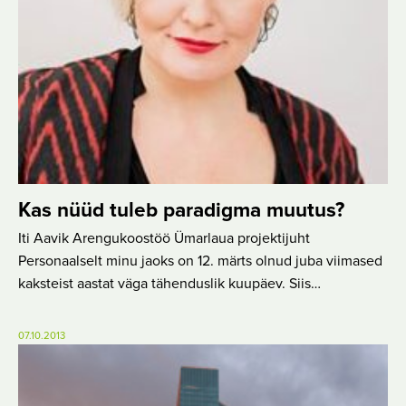
Kas nüüd tuleb paradigma muutus?
Iti Aavik Arengukoostöö Ümarlaua projektijuht
Personaalselt minu jaoks on 12. märts olnud juba viimased
kaksteist aastat väga tähenduslik kuupäev. Siis…
07.10.2013