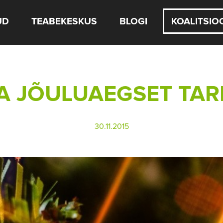
UD
TEABEKESKUS
BLOGI
KOALITSIO
DA JÕULUAEGSET TAR
30.11.2015