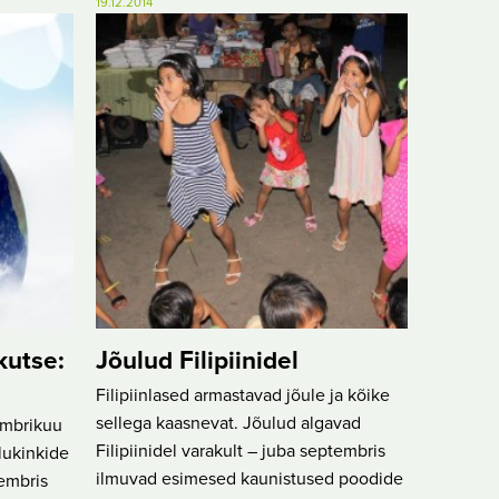
19.12.2014
kutse:
Jõulud Filipiinidel
Filipiinlased armastavad jõule ja kõike
sellega kaasnevat. Jõulud algavad
embrikuu
Filipiinidel varakult – juba septembris
lukinkide
ilmuvad esimesed kaunistused poodide
sembris