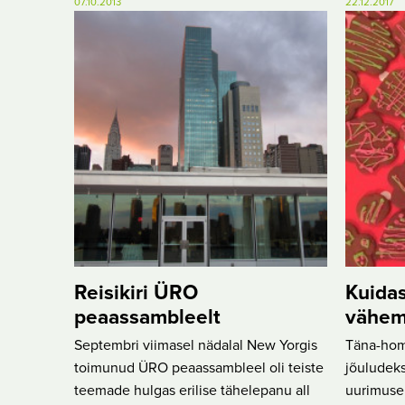
07.10.2013
22.12.2017
Reisikiri ÜRO
Kuidas
peaassambleelt
vähem 
Septembri viimasel nädalal New Yorgis
Täna-hom
toimunud ÜRO peaassambleel oli teiste
jõuludeks
teemade hulgas erilise tähelepanu all
uurimuse 