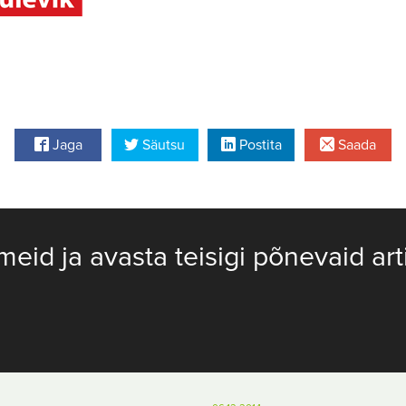
Jaga
Säutsu
Postita
Saada
meid ja avasta teisigi põnevaid art