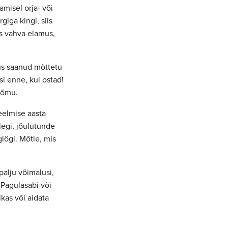
misel orja- või
iga kingi, siis
is vahva elamus,
us saanud mõttetu
i enne, kui ostad!
õõmu.
 eelmise aasta
alegi, jõulutunde
glögi. Mõtle, mis
palju võimalusi,
 Pagulasabi või
ikas või aidata