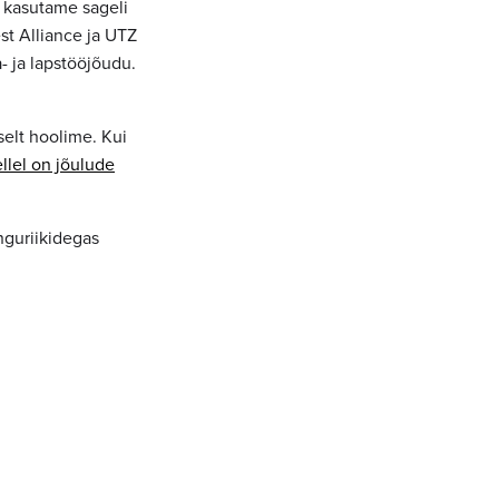
 kasutame sageli
st Alliance ja UTZ
a- ja lapstööjõudu.
selt hoolime. Kui
llel on jõulude
nguriikidegas