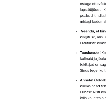
ostuga ettevõtt
lapstööjõudu. K
peaksid kindlast
midagi kodumaist
Veendu, et king
kingituse, mis 
Praktiliste kin
Taaskasuta!
Kod
kulinaid ja jõul
tekitajad on sag
Sinus tegelikult
Anneta!
Öeldaks
kuidas head teh
Punase Risti kod
kriisikolletes ol