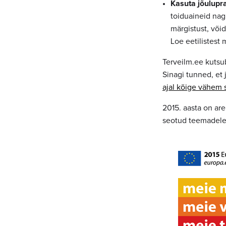
Kasuta jõulupra
toiduaineid nag
märgistust, võid
Loe eetilistest
Terveilm.ee kutsu
Sinagi tunned, et 
ajal kõige vähem s
2015. aasta on ar
seotud teemadele