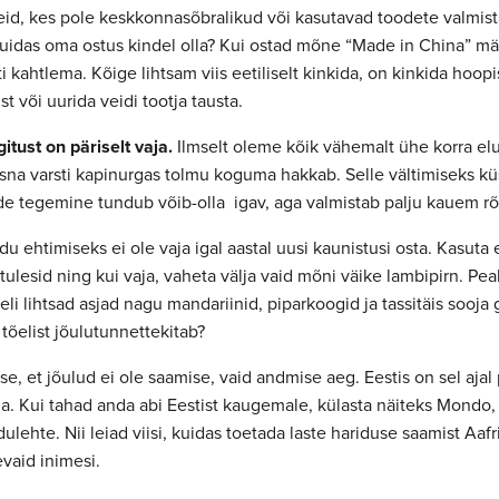
eid, kes pole keskkonnasõbralikud või kasutavad toodete valmista
uidas oma ostus kindel olla? Kui ostad mõne “Made in China” märg
i kahtlema. Kõige lihtsam viis eetiliselt kinkida, on kinkida hoop
 või uurida veidi tootja tausta.
itust on päriselt vaja.
Ilmselt oleme kõik vähemalt ühe korra el
üsna varsti kapinurgas tolmu koguma hakkab. Selle vältimiseks küs
kide tegemine tundub võib-olla igav, aga valmistab palju kauem r
u ehtimiseks ei ole vaja igal aastal uusi kaunistusi osta. Kasuta
utulesid ning kui vaja, vaheta välja vaid mõni väike lambipirn. Pe
eli lihtsad asjad nagu mandariinid, piparkoogid ja tassitäis sooja 
 tõelist jõulutunnettekitab?
e, et jõulud ei ole saamise, vaid andmise aeg. Eestis on sel ajal 
a. Kui tahad anda abi Eestist kaugemale, külasta näiteks Mondo,
ulehte. Nii leiad viisi, kuidas toetada laste hariduse saamist Aafr
evaid inimesi.