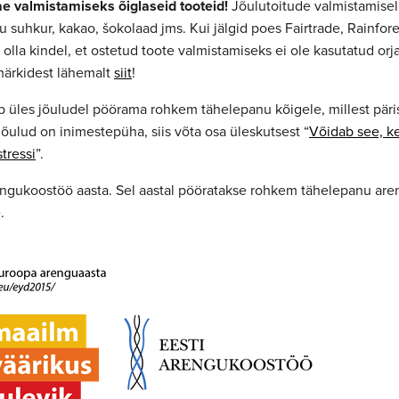
e valmistamiseks õiglaseid tooteid!
Jõulutoitude valmistamisel
u suhkur, kakao, šokolaad jms. Kui jälgid poes Fairtrade, Rainfore
 olla kindel, et ostetud toote valmistamiseks ei ole kasutatud orj
 märkidest lähemalt
siit
!
b üles jõuludel pöörama rohkem tähelepanu kõigele, millest päri
jõulud on inimestepüha, siis võta osa üleskutsest “
Võidab see, ke
tressi
”.
engukoostöö aasta. Sel aastal pööratakse rohkem tähelepanu are
.