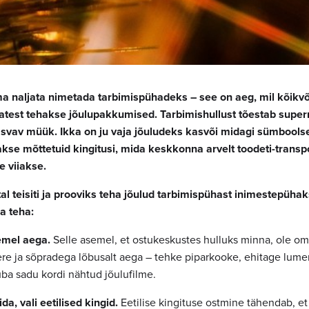
ma naljata nimetada tarbimispühadeks – see on aeg, mil kõikv
est tehakse jõulupakkumised. Tarbimishullust tõestab super
svav müük. Ikka on ju vaja jõuludeks kasvõi midagi sümboolse
takse mõttetuid kingitusi, mida keskkonna arvelt toodeti-transpo
e viiakse.
tal teisiti ja prooviks teha jõulud tarbimispühast inimestepüha
a teha:
emel aega.
Selle asemel, et ostukeskustes hulluks minna, ole o
ere ja sõpradega lõbusalt aega – tehke piparkooke, ehitage lu
ba sadu kordi nähtud jõulufilme.
da, vali eetilised kingid.
Eetilise kingituse ostmine tähendab, e