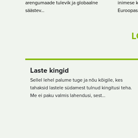
arengumaade tulevik ja globaalne
inimese k
säästev…
Euroopa
L
Laste kingid
Sellel lehel palume tuge ja nõu kõigile, kes
tahaksid lastele südamest tulnud kingitusi teha.
Me ei paku valmis lahendusi, sest…