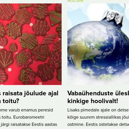
06.12.2014
 raisata jõulude ajal
Vabaühenduste üles
toitu?
kinkige hoolivalt!
me varub enamus peresid
Lisaks pimedale ajale on dets
 toitu. Eurobaromeetri
kõige suurem stressiallikas jõu
järgi raisatakse Eestis aastas
ostmine. Eestis ostetakse det