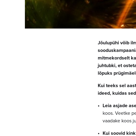
Jõulupühi võib il
sooduskampaaniat
mitmekordselt ka
juhtubki, et oste
lõpuks prügimäel
Kui teeks sel aas
ideed, kuidas sed
Leia asjade as
koos. Veetke p
vaadake koos ju
Kui soovid kinki