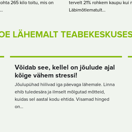
ohta 265 kilo toitu, mis on
tervelt 21% rohkem kaupu kui 
s…
Läbimõtlematult…
OE LÄHEMALT TEABEKESKUSE
Võidab see, kellel on jõulude ajal
kõige vähem stressi!
Jõulupühad hiilivad iga päevaga lähemale. Linna
ehib tuledesära ja ilmselt mõlgutad mõtteid,
kuidas sel aastal kodu ehtida. Visamad hinged
on…