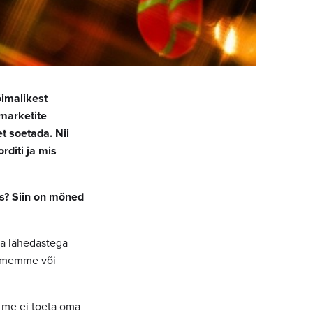
õimalikest
marketite
t soetada. Nii
rditi ja mis
ks? Siin on mõned
ma lähedastega
mememme või
t me ei toeta oma