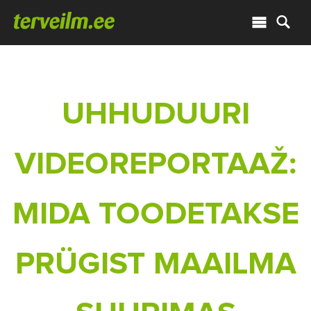
UHHUDUURI
VIDEOREPORTAAŽ:
MIDA TOODETAKSE
PRÜGIST MAAILMA