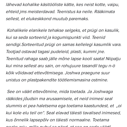
lähevad kohalike käsitööliste kätte, kes neist kotte, vaipu,
ehteid jms meisterdavad. Teenistus ka neile. Rääkimata
sellest, et elukeskkond muutub paremaks.
Kohalikele elanikele tehakse selgeks, et prügi on kasulik,
kui sa seda sorteerid ja kogumispunkti viid. Teenid
sendigi.Sorteeritud prügi on samas kellelegi kasumlik vara.
Tootjad ostavad tagasi pudeleid, plasti, kummi jne.
Teenitud rahaga saab jälle mõne lapse kooli saata! Niipalju
kui mina sellest aru sain, on rohujuure tasandil tegu n-ö
kõik võidavad ettevõtmisega. Joshwa praegune suur
unistus on plastpakendite töötlemismasina ostmine.
See on väärt ettevõtmine, mida toetada. Ja Joshwaga
rääkides jõudsin ma arusaamisele, et neid inimesi seal
slummis ei pea haletsema ega toetama kaastundest, et „oi
kui kole elu teil on“. Seal elavad täiesti tavalised inimesed,
kus õnnelik lapsepõlv on täiesti normaalne. Toetama
peaks asju, mille puhul sa näed, et see on seda väärt!