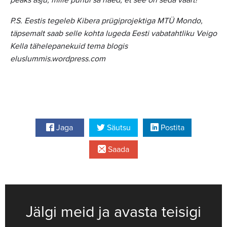
P.S. Eestis tegeleb Kibera prügiprojektiga MTÜ Mondo,
täpsemalt saab selle kohta lugeda Eesti vabatahtliku Veigo
Kella tähelepanekuid tema blogis
eluslummis.wordpress.com
Jaga
Säutsu
Postita
Saada
Jälgi meid ja avasta teisigi