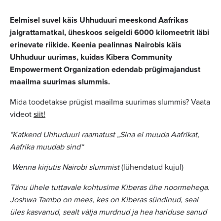
Eelmisel suvel käis Uhhuduuri meeskond Aafrikas
jalgrattamatkal, üheskoos seigeldi 6000 kilomeetrit läbi
erinevate riikide. Keenia pealinnas Nairobis käis
Uhhuduur uurimas, kuidas Kibera Community
Empowerment Organization edendab prügimajandust
maailma suurimas slummis.
Mida toodetakse prügist maailma suurimas slummis? Vaata
videot
siit!
*Katkend Uhhuduuri raamatust „Sina ei muuda Aafrikat,
Aafrika muudab sind“
Wenna kirjutis Nairobi slummist
(lühendatud kujul)
Tänu ühele tuttavale kohtusime Kiberas ühe noormehega.
Joshwa Tambo on mees, kes on Kiberas sündinud, seal
üles kasvanud, sealt välja murdnud ja hea hariduse sanud