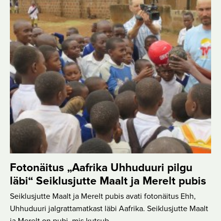
Fotonäitus „Aafrika Uhhuduuri pilgu
läbi“ Seiklusjutte Maalt ja Merelt pubis
Seiklusjutte Maalt ja Merelt pubis avati fotonäitus Ehh,
Uhhuduuri jalgrattamatkast läbi Aafrika. Seiklusjutte Maalt
ja Merelt on pubi, mis kutsub…