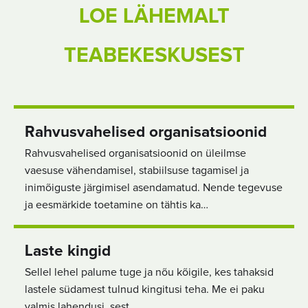
LOE LÄHEMALT
TEABEKESKUSEST
Rahvusvahelised organisatsioonid
Rahvusvahelised organisatsioonid on üleilmse
vaesuse vähendamisel, stabiilsuse tagamisel ja
inimõiguste järgimisel asendamatud. Nende tegevuse
ja eesmärkide toetamine on tähtis ka…
Laste kingid
Sellel lehel palume tuge ja nõu kõigile, kes tahaksid
lastele südamest tulnud kingitusi teha. Me ei paku
valmis lahendusi, sest…