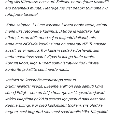
ning siis Kiberasse naasnud. Selleks, et rohujuure tasandilt
elu paremaks muuta. Heategevus vist peabki toimuma n-ö
rohujuure tasemel.
Kohe selgitan. Kui me asusime Kibera poole teele, esitati
meile üks retooriline küsimus: „Minge ja vaadake, kas
näete, kus on kõik need sajad miljonid dollarid, mis
erinevate NGO-de kaudu sinna on annetatud?“ Tunnistan
ausalt, et ei näinud. Kui küsisin seda ka Joshwalt, siis
leebe naeratuse saatel viipas ta käega tuule poole.
Korruptsioon, liiga suured administratiivkulud uhkete
kontorite ja kallite seminaride näol…
Joshwa on koostöös eestlastega seotud
prügimajandamisega. („Teeme ära!“ on seal samuti kõva
sõna.) Prügi – see on äri ja heategevus! Lapsed korjavad
kokku kilepiima pakid ja saavad iga pestud paki eest ühe
Keenia šillingi. Kui oled keskmiselt töökam, siis oled ka
targem, sest kogutud raha eest saad koolis käia. Kilepakid