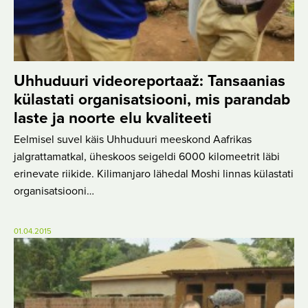
Uhhuduuri videoreportaaž: Tansaanias
külastati organisatsiooni, mis parandab
laste ja noorte elu kvaliteeti
Eelmisel suvel käis Uhhuduuri meeskond Aafrikas
jalgrattamatkal, üheskoos seigeldi 6000 kilomeetrit läbi
erinevate riikide. Kilimanjaro lähedal Moshi linnas külastati
organisatsiooni…
01.04.2015