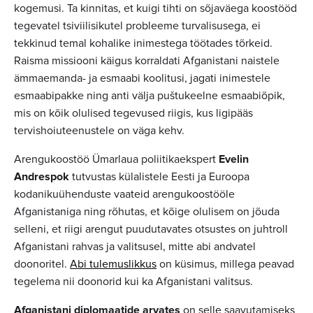
kogemusi. Ta kinnitas, et kuigi tihti on sõjaväega koostööd
tegevatel tsiviilisikutel probleeme turvalisusega, ei
tekkinud temal kohalike inimestega töötades tõrkeid.
Raisma missiooni käigus korraldati Afganistani naistele
ämmaemanda- ja esmaabi koolitusi, jagati inimestele
esmaabipakke ning anti välja puštukeelne esmaabiõpik,
mis on kõik olulised tegevused riigis, kus ligipääs
tervishoiuteenustele on väga kehv.
Arengukoostöö Ümarlaua poliitikaekspert
Evelin
Andrespok
tutvustas külalistele Eesti ja Euroopa
kodanikuühenduste vaateid arengukoostööle
Afganistaniga ning rõhutas, et kõige olulisem on jõuda
selleni, et riigi arengut puudutavates otsustes on juhtroll
Afganistani rahvas ja valitsusel, mitte abi andvatel
doonoritel.
Abi tulemuslikkus
on küsimus, millega peavad
tegelema nii doonorid kui ka Afganistani valitsus.
Afganistani diplomaatide arvates
on selle saavutamiseks