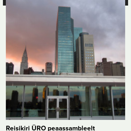
Reisikiri ÜRO peaassambleelt