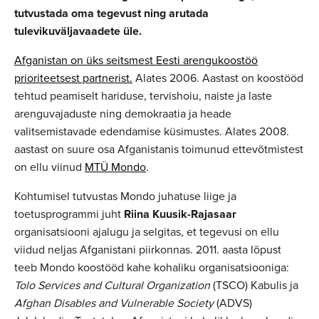
tutvustada oma tegevust ning arutada
tulevikuväljavaadete üle.
Afganistan on üks seitsmest Eesti arengukoostöö
prioriteetsest partnerist.
Alates 2006. Aastast on koostööd
tehtud peamiselt hariduse, tervishoiu, naiste ja laste
arenguvajaduste ning demokraatia ja heade
valitsemistavade edendamise küsimustes. Alates 2008.
aastast on suure osa Afganistanis toimunud ettevõtmistest
on ellu viinud
MTÜ Mondo
.
Kohtumisel tutvustas Mondo juhatuse liige ja
toetusprogrammi juht
Riina Kuusik-Rajasaar
organisatsiooni ajalugu ja selgitas, et tegevusi on ellu
viidud neljas Afganistani piirkonnas. 2011. aasta lõpust
teeb Mondo koostööd kahe kohaliku organisatsiooniga:
Tolo Services and Cultural Organization
(TSCO) Kabulis ja
Afghan Disables and Vulnerable Society
(ADVS)