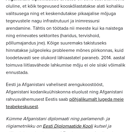
oluline, et kõik tegevused kooskõlastatakse alati kohaliku
valitsusega ning et keskendutakse pikaajalise mõjuga
tegevustele nagu infrastrutuuri ja inimressursi
arendamine. Tähtis on töötada nii meeste kui ka naistega
ning erinevates sektorites (haridus, tervishoid,
põllumajandus jne). Kõige suuremaks takistuseks
hinnatakse julgeoleku probleeme mõnes piirkonnas, kuid
loodetavasti see olukord lähiaastatel paraneb. 2014. aastal
toimuva liitlasvähede lahkumise mõju ei ole siiski võimalik
ennustada.
Eesti ja Afganistani vahelisest arengukoostööst,
Afganistani kodanikuühiskonna eluolust ning Afganistani
rahvusvähemusest Eestis saab
põhjalikumalt lugeda meie
teabekeskusest
.
Kümme Afganistani diplomaati ning parlamendi- ja
riigiametnikku on
Eesti Diplomaatide Kooli
kutsel ja