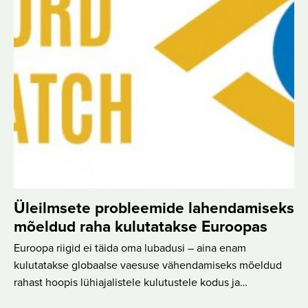
Üleilmsete probleemide lahendamiseks
mõeldud raha kulutatakse Euroopas
Euroopa riigid ei täida oma lubadusi – aina enam
kulutatakse globaalse vaesuse vähendamiseks mõeldud
rahast hoopis lühiajalistele kulutustele kodus ja…