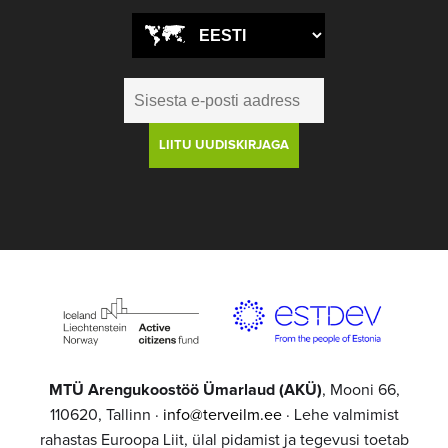
MTÜ Arengukoostöö Ümarlaud (AKÜ)
, Mooni 66,
110620, Tallinn ·
info@terveilm.ee
· Lehe valmimist
rahastas Euroopa Liit, ülal pidamist ja tegevusi toetab