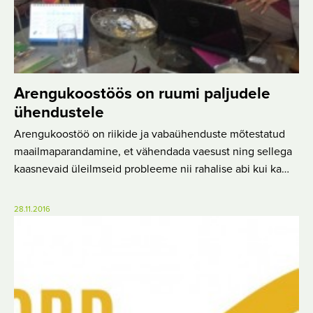
Arengukoostöös on ruumi paljudele
ühendustele
Arengukoostöö on riikide ja vabaühenduste mõtestatud
maailmaparandamine, et vähendada vaesust ning sellega
kaasnevaid üleilmseid probleeme nii rahalise abi kui ka…
28.11.2016