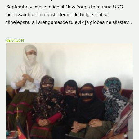
Septembri viimasel nädalal New Yorgis toimunud ÜRO
peaassambleel oli teiste teemade hulgas erilise
tähelepanu all arengumaade tulevik ja globaalne säästev…
09.04.2014