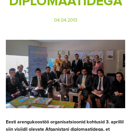
DIPLOMAATIDEGA
04.04.2013
Eesti arengukoostöö organisatsioonid kohtusid 3. aprillil
siin visiidil olevate Afganistani diplomaatidega, et