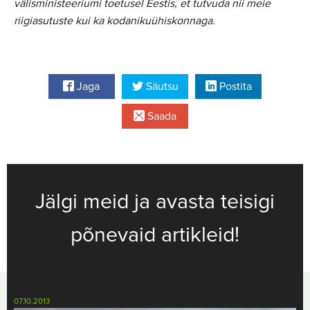
välisministeeriumi toetusel Eestis, et tutvuda nii meie
riigiasutuste kui ka kodanikuühiskonnaga.
Jaga
Säutsu
Postita
Saada
Jälgi meid ja avasta teisigi
põnevaid artikleid!
07.10.2013