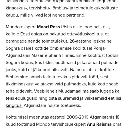
Jalalabadis. Toetatakse Afganistani kohalikke kogukondi
kirjaoskus-, tervishoiu-, õmblus- ja toimetulekukoolituste
kaudu, mille viivad läbi nende partnerid.
Mondo ekspert
Maari Ross
tõstis esile lood naistest,
kellele Eesti abiga on pakutud ettevõtluskoolitus, et
parandada nende toimetulekut. 26-aastane lesknaine
Soghra osales kottide õmblemise koolitusel Põhja-
Afganistanis Mazar-e Sharifi linnas. Enne koolitust töötas
Soghra kodus, kus tikkis laudlinasid ja kardinaid pulmade
jaoks, kuid ei jätkunud piisavalt. Naine usub, et kottide
õmblemine annab talle tulevikus pidevalt tööd, sest
tikkimisoskust vajatakse vaid pulmadeks, kuid kotte saab
teha pidevalt. Veebilehelt Muudamaailma
saab lugeda ka
teisi edulugusid
ning
osta suuremaid ja väiksemaid eetilisi
kingitusi
Afganistani naiste toetuseks.
Kohtumisel meenutas aastatel 2009-2010 Afganistanis 18
kuud töötanud Mondo tervishoiuekspert
Anu Raisma
oma