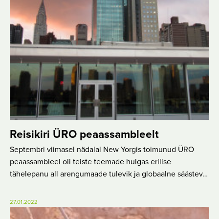
Reisikiri ÜRO peaassambleelt
Septembri viimasel nädalal New Yorgis toimunud ÜRO
peaassambleel oli teiste teemade hulgas erilise
tähelepanu all arengumaade tulevik ja globaalne säästev…
27.01.2022