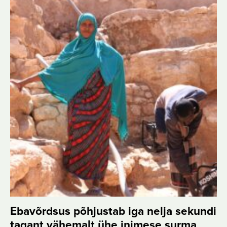
Ebavõrdsus põhjustab iga nelja sekundi
tagant vähemalt ühe inimese surma