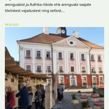
arenguabist ja Aafrika riikide ehk arenguabi saajate
tõelistest vajadustest ning sellest,…
29.01.2021