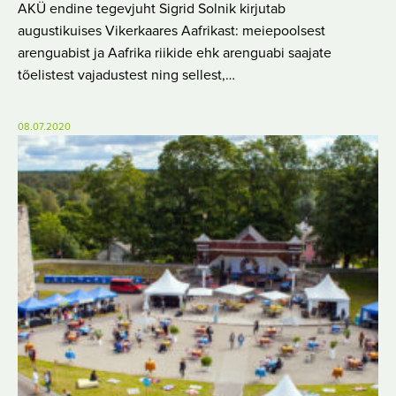
AKÜ endine tegevjuht Sigrid Solnik kirjutab
augustikuises Vikerkaares Aafrikast: meiepoolsest
arenguabist ja Aafrika riikide ehk arenguabi saajate
tõelistest vajadustest ning sellest,…
08.07.2020