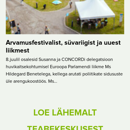
Arvamusfestivalist, süvariigist ja uuest
liikmest
8.juulil osalesid Susanna ja CONCORDi delegatsioon
huvikaitsekohtumisel Euroopa Parlamendi liikme Ms
Hildegard Benetelega, kellega arutati poliitikate sidususte
üle arengukoostöös. Ms…
LOE LÄHEMALT
TEABEKESKUSEST