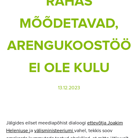
RAHAS
MÕÕDETAVAD,
ARENGUKOOSTÖÖ
EI OLE KULU
13.12.2023
Jälgides eilset meediapõhist dialoogi
ettevõtja Joakim
Heleniuse
ja
välisministeeriumi
vahel, tekkis soov