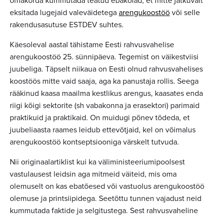
omakorda kummutada teatud ebakõlad, et mitte jätkuvalt
eksitada lugejaid valeväidetega
arengukoostöö
või selle
rakendusasutuse ESTDEV suhtes.
Käesoleval aastal tähistame Eesti rahvusvahelise
arengukoostöö 25. sünnipäeva. Tegemist on väikestviisi
juubeliga. Täpselt niikaua on Eesti olnud rahvusvahelises
koostöös mitte vaid saaja, aga ka panustaja rollis. Seega
rääkinud kaasa maailma kestlikus arengus, kaasates enda
riigi kõigi sektorite (sh vabakonna ja erasektori) parimaid
praktikuid ja praktikaid. On muidugi põnev tõdeda, et
juubeliaasta raames leidub ettevõtjaid, kel on võimalus
arengukoostöö kontseptsiooniga värskelt tutvuda.
Nii originaalartiklist kui ka väliministeeriumipoolsest
vastulausest leidsin aga mitmeid väiteid, mis oma
olemuselt on kas ebatõesed või vastuolus arengukoostöö
olemuse ja printsiipidega. Seetõttu tunnen vajadust neid
kummutada faktide ja selgitustega. Sest rahvusvaheline