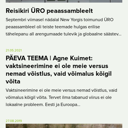
Reisikiri ÜRO peaassambleelt
Septembri viimasel nädalal New Yorgis toimunud ÜRO
peaassambleel oli teiste teemade hulgas erilise
tähelepanu all arengumaade tulevik ja globaalne säästev…
21.05.2021
PÄEVA TEEMA | Agne Kuimet:
vaktsineerimine ei ole meie versus
nemad võistlus, vaid võimalus kõigil
võita
Vaktsineerimine ei ole meie versus nemad võistlus, vaid
võimalus kõigil võita. Tervet ilma tabanud viirus ei ole
lokaalne probleem. Eesti ja Euroopa…
27.08.2019