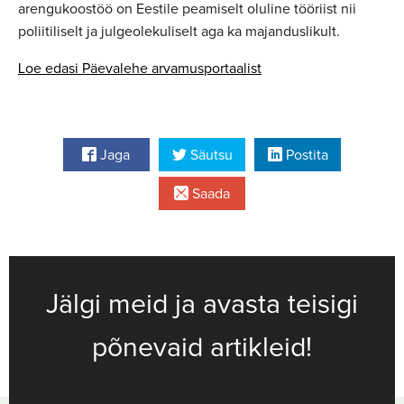
arengukoostöö on Eestile peamiselt oluline tööriist nii
poliitiliselt ja julgeolekuliselt aga ka majanduslikult.
Loe edasi Päevalehe
a
r
v
a
m
u
s
portaalist
Jaga
Säutsu
Postita
Saada
Jälgi meid ja avasta teisigi
põnevaid artikleid!