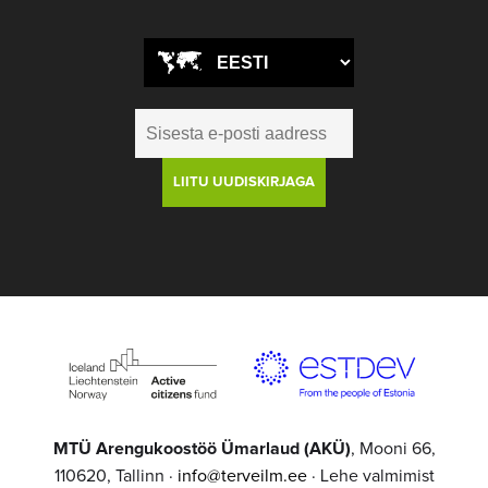
MTÜ Arengukoostöö Ümarlaud (AKÜ)
, Mooni 66,
110620, Tallinn ·
info@terveilm.ee
· Lehe valmimist