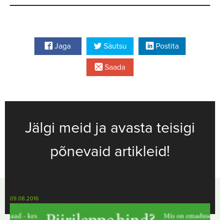
Jaga
Säutsu
Postita
Saada
Jälgi meid ja avasta teisigi
põnevaid artikleid!
09.08.2016