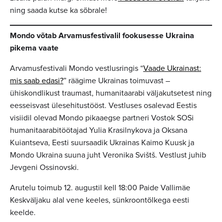
ning saada kutse ka sõbrale!
Mondo võtab Arvamusfestivalil fookusesse Ukraina
pikema vaate
Arvamusfestivali Mondo vestlusringis “
Vaade Ukrainast:
mis saab edasi?
” räägime Ukrainas toimuvast –
ühiskondlikust traumast, humanitaarabi väljakutsetest ning
eesseisvast ülesehitustööst. Vestluses osalevad Eestis
visiidil olevad Mondo pikaaegse partneri Vostok SOSi
humanitaarabitöötajad Yulia Krasilnykova ja Oksana
Kuiantseva, Eesti suursaadik Ukrainas Kaimo Kuusk ja
Mondo Ukraina suuna juht Veronika Svištš. Vestlust juhib
Jevgeni Ossinovski.
Arutelu toimub 12. augustil kell 18:00 Paide Vallimäe
Keskväljaku alal vene keeles, sünkroontõlkega eesti
keelde.