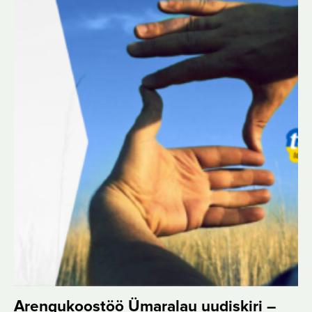
Arengukoostöö Ümaralau uudiskiri –