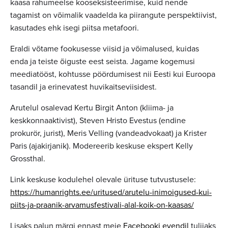
kaasa rahumeelse kooseksisteerimise, kuid nende
tagamist on võimalik vaadelda ka piirangute perspektiivist,
kasutades ehk isegi piitsa metafoori.
Eraldi võtame fookusesse viisid ja võimalused, kuidas
enda ja teiste õiguste eest seista. Jagame kogemusi
meediatööst, kohtusse pöördumisest nii Eesti kui Euroopa
tasandil ja erinevatest huvikaitseviisidest.
Arutelul osalevad Kertu Birgit Anton (kliima- ja
keskkonnaaktivist), Steven Hristo Evestus (endine
prokurör, jurist), Meris Velling (vandeadvokaat) ja Krister
Paris (ajakirjanik). Modereerib keskuse ekspert Kelly
Grossthal.
Link keskuse kodulehel olevale ürituse tutvustusele:
https://humanrights.ee/uritused/arutelu-inimoigused-kui-
piits-ja-praanik-arvamusfestivali-alal-koik-on-kaasas/
Lisaks palun märgi ennast meie
Facebooki evendil
tulijaks