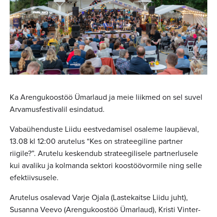
Ka Arengukoostöö Ümarlaud ja meie liikmed on sel suvel
Arvamusfestivalil esindatud.
Vabaühenduste Liidu eestvedamisel osaleme laupäeval,
13.08 kl 12:00 arutelus “Kes on strateegiline partner
riigile?”. Arutelu keskendub strateegilisele partnerlusele
kui avaliku ja kolmanda sektori koostöövormile ning selle
efektiivsusele.
Arutelus osalevad Varje Ojala (Lastekaitse Liidu juht),
Susanna Veevo (Arengukoostöö Ümarlaud), Kristi Vinter-