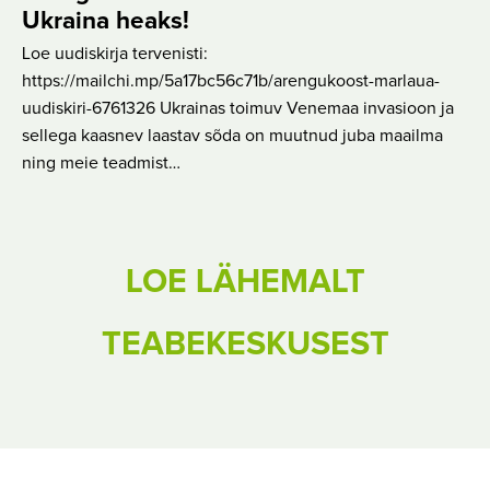
Ukraina heaks!
Loe uudiskirja tervenisti:
https://mailchi.mp/5a17bc56c71b/arengukoost-marlaua-
uudiskiri-6761326 Ukrainas toimuv Venemaa invasioon ja
sellega kaasnev laastav sõda on muutnud juba maailma
ning meie teadmist…
LOE LÄHEMALT
TEABEKESKUSEST