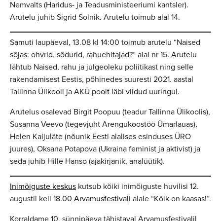
Nemvalts (Haridus- ja Teadusministeeriumi kantsler).
Arutelu juhib Sigrid Solnik. Arutelu toimub alal 14.
Samuti laupäeval, 13.08 kl 14:00 toimub arutelu “Naised
sõjas: ohvrid, sõdurid, rahuehitajad?” alal nr 15. Arutelu
lähtub Naised, rahu ja julgeoleku poliitikast ning selle
rakendamisest Eestis, põhinedes suuresti 2021. aastal
Tallinna Ülikooli ja AKÜ poolt läbi viidud uuringul.
Arutelus osalevad Birgit Poopuu (teadur Tallinna Ülikoolis),
Susanna Veevo (tegevjuht Arengukoostöö Ümarlauas),
Helen Kaljuläte (nõunik Eesti alalises esinduses ÜRO
juures), Oksana Potapova (Ukraina feminist ja aktivist) ja
seda juhib Hille Hanso (ajakirjanik, analüütik).
Inimõiguste keskus
kutsub kõiki inimõiguste huvilisi 12.
augustil kell 18.00
Arvamusfestival
i alale “Kõik on kaasas!”.
Korraldame 10. sünnipäeva tähistaval Arvamusfestivalil