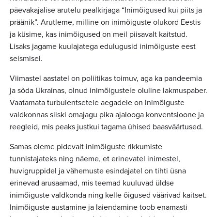
päevakajalise arutelu pealkirjaga “Inimõigused kui piits ja
präänik”. Arutleme, milline on inimõiguste olukord Eestis
ja küsime, kas inimõigused on meil piisavalt kaitstud.
Lisaks jagame kuulajatega edulugusid inimõiguste eest
seismisel.
Viimastel aastatel on poliitikas toimuv, aga ka pandeemia
ja sõda Ukrainas, olnud inimõigustele oluline lakmuspaber.
Vaatamata turbulentsetele aegadele on inimõiguste
valdkonnas siiski omajagu pika ajalooga konventsioone ja
reegleid, mis peaks justkui tagama ühised baasväärtused.
Samas oleme pidevalt inimõiguste rikkumiste
tunnistajateks ning näeme, et erinevatel inimestel,
huvigruppidel ja vähemuste esindajatel on tihti üsna
erinevad arusaamad, mis teemad kuuluvad üldse
inimõiguste valdkonda ning kelle õigused väärivad kaitset.
Inimõiguste austamine ja laiendamine toob enamasti