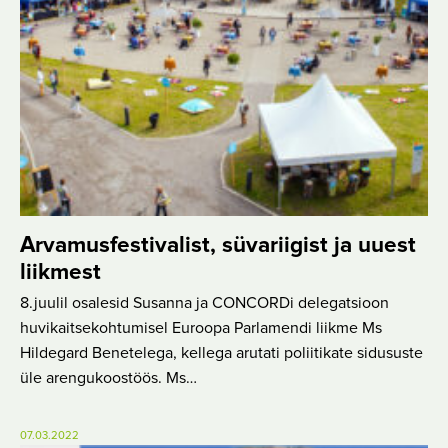
Arvamusfestivalist, süvariigist ja uuest
liikmest
8.juulil osalesid Susanna ja CONCORDi delegatsioon
huvikaitsekohtumisel Euroopa Parlamendi liikme Ms
Hildegard Benetelega, kellega arutati poliitikate sidususte
üle arengukoostöös. Ms…
07.03.2022