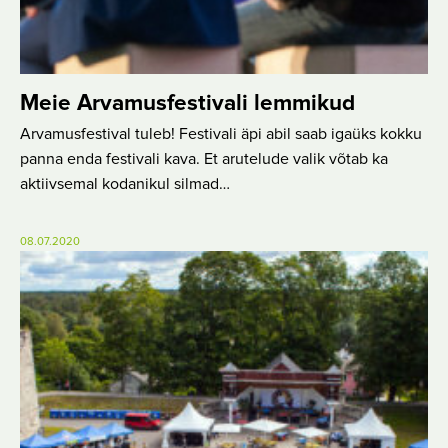
Meie Arvamusfestivali lemmikud
Arvamusfestival tuleb! Festivali äpi abil saab igaüks kokku
panna enda festivali kava. Et arutelude valik võtab ka
aktiivsemal kodanikul silmad…
08.07.2020