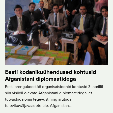
Eesti kodanikuühendused kohtusid
Afganistani diplomaatidega
Eesti arengukoostöö organisatsioonid kohtusid 3. aprillil
siin visiidil olevate Afganistani diplomaatidega, et
tutvustada oma tegevust ning arutada
tulevikuväljavaadete üle. Afganistan…