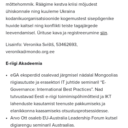
mõttehommik. Räägime kestva kriisi mõjudest
ühiskonnale ning kuuleme Ukraina
kodanikuorganisatsioonide kogemustest sisepõgenike
huvide kaitsel ning konflikti teiste tagajärgede
leevendamisel. Ürituse kava ja registreerumine
siin
.
Lisainfo: Veronika Svištš, 53462693,
veronika@mondo.org.ee
E-riigi Akadeemia
eGA eksperdid osalevad järgmisel nädalal Mongoolias
riigiasutuste ja erasektori IT juhtide seminaril “E-
Governance: International Best Practices”. Nad
tutvustavad Eesti e-riigi toimimispõhimõtteid ja IKT
lahenduste kasutamist teenuste pakkumiseks ja
elanikkonna kaasamiseks otsustusprotsessidesse.
Arvo Ott osaleb EU-Australia Leadership Forum kutsel
digiarengu seminaril Austraalias.