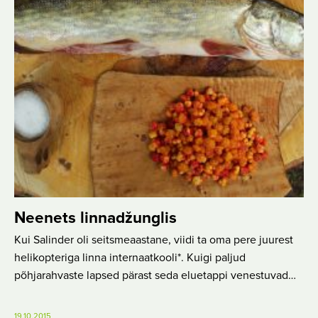
Neenets linnadžunglis
Kui Salinder oli seitsmeaastane, viidi ta oma pere juurest
helikopteriga linna internaatkooli*. Kuigi paljud
põhjarahvaste lapsed pärast seda eluetappi venestuvad…
19.10.2015