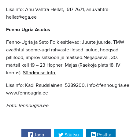
Lisainfo: Anu Vahtra-Hellat, 517 7671, anu.vahtra-
hellat@ega.ee
Fenno-Ugria Asutus
Fenno-Ugria ja Seto Folk esitlevad: Juurte juurde. TMW
avaõhtul soome-ugri rahvaste iidsed laulud, hoogsad
pillilood, improvisatsioon ja maitsed.Neljapäeval, 30.
märtsil kell 19 – 23 Hopneri Majas (Raekoja plats 18, IV
korrus).
Sündmuse info.
Lisainfo: Kadi Raudalainen, 5289200, info@fennougria.ee,
www.fennougria.ee
Foto: fennougria.ee
Jaga
Säutsu
Postita