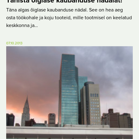
Tähista õiglase kaubanduse nädalat!
Täna algas õiglase kaubanduse nädal. See on hea aeg
osta töökohale ja koju tooteid, mille tootmisel on keelatud
keskkonna ja…
07.10.2013