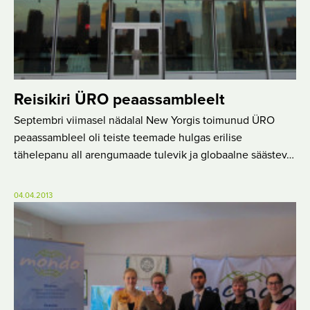
Reisikiri ÜRO peaassambleelt
Septembri viimasel nädalal New Yorgis toimunud ÜRO
peaassambleel oli teiste teemade hulgas erilise
tähelepanu all arengumaade tulevik ja globaalne säästev…
04.04.2013