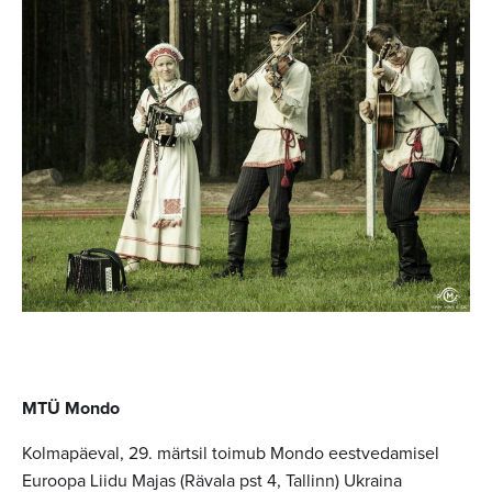
MTÜ Mondo
Kolmapäeval, 29. märtsil toimub Mondo eestvedamisel
Euroopa Liidu Majas (Rävala pst 4, Tallinn) Ukraina