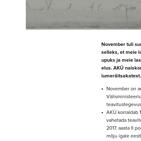
November tuli suu
selleks, et meie 
upuks ja meie las
elus. AKÜ naiskon
lumeräitsakatest.
November on aeg
Välisministeeri
teavitustegevu
AKÜ korraldab 1
vahetada teavit
2017. aasta II 
mõju igale eest