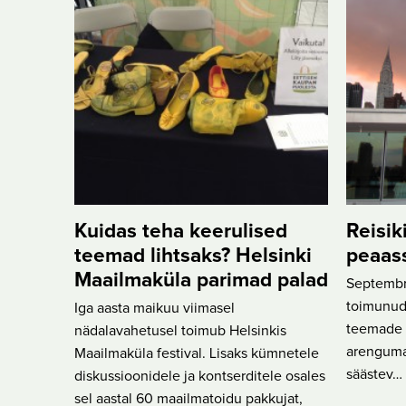
Kuidas teha keerulised
Reisik
teemad lihtsaks? Helsinki
peaas
Maailmaküla parimad palad
Septembri
toimunud
Iga aasta maikuu viimasel
teemade h
nädalavahetusel toimub Helsinkis
arenguma
Maailmaküla festival. Lisaks kümnetele
säästev…
diskussioonidele ja kontserditele osales
sel aastal 60 maailmatoidu pakkujat,