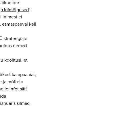
Liikumine
ja Inimõigused
“.
i inimest ei
a, esmaspäeval kell
Ü strateegiale
 kuidas nemad
 koolitusi, et
äikest kampaaniat,
e ja mõttetu
eile infot siit
!
nda
aanuaris silmad-