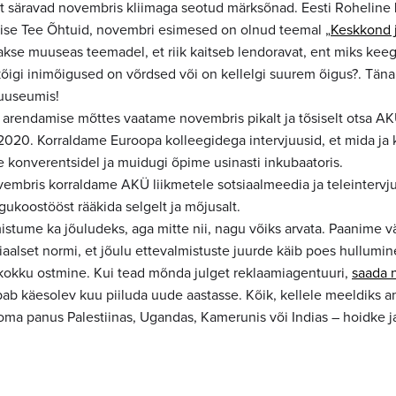
t säravad novembris kliimaga seotud märksõnad. Eesti Roheline 
ise Tee Õhtuid, novembri esimesed on olnud teemal „
Keskkond 
akse muuseas teemadel, et riik kaitseb lendoravat, ent miks keeg
 kõigi inimõigused on võrdsed või on kellelgi suurem õigus?. Tän
uuseumis!
 arendamise mõttes vaatame novembris pikalt ja tõsiselt otsa AK
2020. Korraldame Euroopa kolleegidega intervjuusid, et mida ja
 konverentsidel ja muidugi õpime usinasti inkubaatoris.
vembris korraldame AKÜ liikmetele sotsiaalmeedia ja teleintervjuu
ukoostööst rääkida selgelt ja mõjusalt.
stume ka jõuludeks, aga mitte nii, nagu võiks arvata. Paanime v
iaalset normi, et jõulu ettevalmistuste juurde käib poes hullumin
okku ostmine. Kui tead mõnda julget reklaamiagentuuri,
saada n
bab käesolev kuu piiluda uude aastasse. Kõik, kellele meeldiks a
oma panus Palestiinas, Ugandas, Kamerunis või Indias – hoidke j