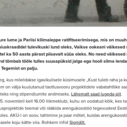
re lume ja Pariisi kliimaleppe ratifitseerimisega, mis on muuh
laiuskraadidel tulevikuski lund oleks, Vaikse ookeani väikesed s
tel ka 50 aasta pärast piisavalt süüa oleks. No need väikesed
d tõmbab tööle tulles suusapüksid jalga ega hooli silma lenda
 Tegemist on palju.
, kus mõeldakse igavikulisele küsimusele „Kust tuleb raha ja 
um on välja kuulutanud taotlusvooru projektidele vabatahtlike sa
steks ning stipendiumite andmiseks.
Lähemalt saad lugeda siit
.
5. novembril kell 16.00 liikmeklubi, kuhu on oodatud kõik, kes t
usprojektide teemal või rääkida arengukoostöö tegevustest Eesti
pooles. AKÜ-l on soov, tahtmine ja paar mõtet, kuidas arengukoos
lasele koju kätte viia. Rohkem infot
Sigridilt.