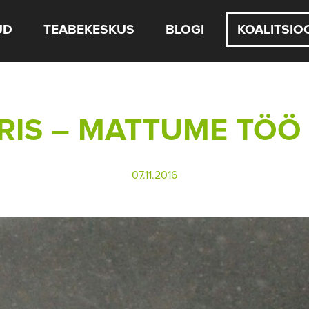
UD
TEABEKESKUS
BLOGI
KOALITSIO
IS – MATTUME TÖÖ 
07.11.2016