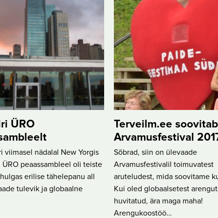
iri ÜRO
Terveilm.ee soovita
sambleelt
Arvamusfestival 201
 viimasel nädalal New Yorgis
Sõbrad, siin on ülevaade
 ÜRO peaassambleel oli teiste
Arvamusfestivalil toimuvatest
ulgas erilise tähelepanu all
aruteludest, mida soovitame ku
ade tulevik ja globaalne
Kui oled globaalsetest arengut
huvitatud, ära maga maha!
Arengukoostöö…