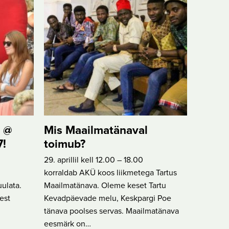
b @
Mis Maailmatänaval
7!
toimub?
29. aprillil kell 12.00 – 18.00
korraldab AKÜ koos liikmetega Tartus
ulata.
Maailmatänava. Oleme keset Tartu
est
Kevadpäevade melu, Keskpargi Poe
tänava poolses servas. Maailmatänava
eesmärk on…