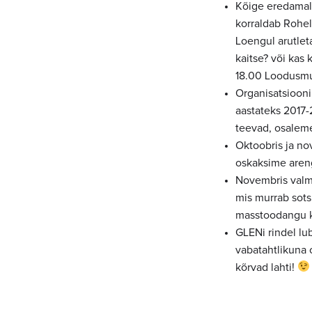
Kõige eredamal
korraldab Rohel
Loengul arutlet
kaitse? või kas
18.00 Loodusm
Organisatsiooni
aastateks 2017-
teevad, osaleme
Oktoobris ja no
oskaksime areng
Novembris valmi
mis murrab sots
masstoodangu k
GLENi rindel lu
vabatahtlikuna 
kõrvad lahti!