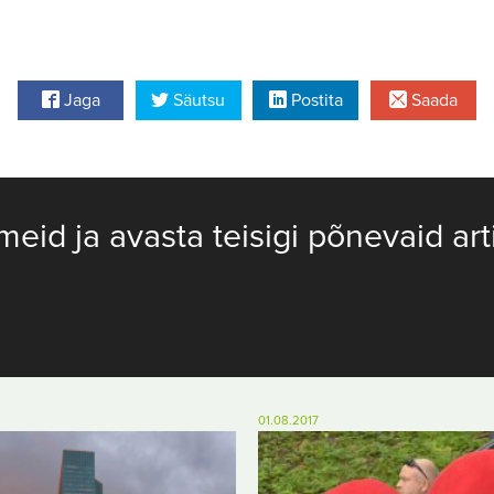
Jaga
Säutsu
Postita
Saada
meid ja avasta teisigi põnevaid art
01.08.2017