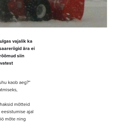
ulgas vajalik ka
aareriigid ära ei
 rõõmud siin
vatest
kuhu kaob aeg?“
atmiseks,
ahaksid mõtteid
 eesistumise ajal
töö mõte ning