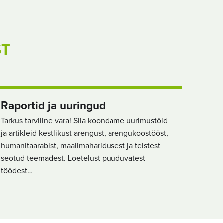
ST
Raportid ja uuringud
Tarkus tarviline vara! Siia koondame uurimustöid
ja artikleid kestlikust arengust, arengukoostööst,
humanitaarabist, maailmaharidusest ja teistest
seotud teemadest. Loetelust puuduvatest
töödest…