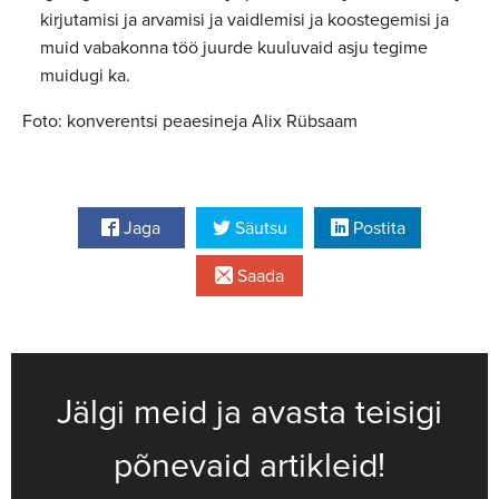
kirjutamisi ja arvamisi ja vaidlemisi ja koostegemisi ja
muid vabakonna töö juurde kuuluvaid asju tegime
muidugi ka.
Foto: konverentsi peaesineja Alix Rübsaam
Jaga
Säutsu
Postita
Saada
Jälgi meid ja avasta teisigi
põnevaid artikleid!