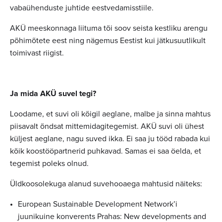
vabaühenduste juhtide eestvedamisstiile.
AKÜ meeskonnaga liituma tõi soov seista kestliku arengu
põhimõtete eest ning nägemus Eestist kui jätkusuutlikult
toimivast riigist.
Ja mida AKÜ suvel tegi?
Loodame, et suvi oli kõigil aeglane, malbe ja sinna mahtus
piisavalt õndsat mittemidagitegemist. AKÜ suvi oli ühest
küljest aeglane, nagu suved ikka. Ei saa ju tööd rabada kui
kõik koostööpartnerid puhkavad. Samas ei saa öelda, et
tegemist poleks olnud.
Üldkoosolekuga alanud suvehooaega mahtusid näiteks:
European Sustainable Development Network’i
juunikuine konverents Prahas: New developments and