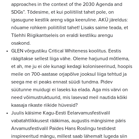
approaches in the context of the 2030 Agenda and
SDGs”. Tõdesime, et kui poliitilist tahet pole, on
igasugune kestlik areng väga keeruline. AKÜ järeldus:
nõuame rohkem poliitilist tahet! Lisaks saime teada, et
Tšehhi Riigikantseleis on eraldi kestliku arengu
osakond.
GLEN võrgustiku Critical Whiteness koolitus. Eestis
räägitakse sellest liiga vähe. Oleme harjunud mõtlema,
et ah, me ju ei ole kunagi kedagi koloniseerinud, hoopis
meile on 700-aastase orjapõlve jooksul liiga tehtud ja
seega me ei peaks ennast süüdi tundma. Pidev
süütunne muidugi ei laseks ka elada. Aga mis värvi on
need võimustruktuurid, mis lasevad meil nautida kõiki
kaasaja rikaste riikide hüvesid?
Juulis käisime Kagu-Eesti Eelarvamusfestivalil
vabatahtlikkusest rääkimas, augustis mängisime päris
Arvamusfestivalil Paides Hans Roslingu testidest
inspireeritud mängu, millest saab lähemalt lugeda siin