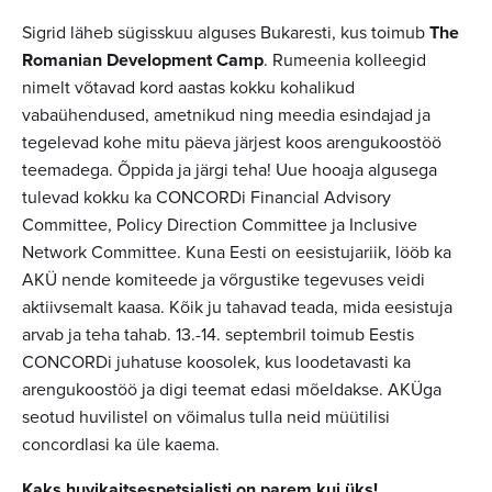
Sigrid läheb sügisskuu alguses Bukaresti, kus toimub
The
Romanian Development Camp
. Rumeenia kolleegid
nimelt võtavad kord aastas kokku kohalikud
vabaühendused, ametnikud ning meedia esindajad ja
tegelevad kohe mitu päeva järjest koos arengukoostöö
teemadega. Õppida ja järgi teha! Uue hooaja algusega
tulevad kokku ka CONCORDi Financial Advisory
Committee, Policy Direction Committee ja Inclusive
Network Committee. Kuna Eesti on eesistujariik, lööb ka
AKÜ nende komiteede ja võrgustike tegevuses veidi
aktiivsemalt kaasa. Kõik ju tahavad teada, mida eesistuja
arvab ja teha tahab. 13.-14. septembril toimub Eestis
CONCORDi juhatuse koosolek, kus loodetavasti ka
arengukoostöö ja digi teemat edasi mõeldakse. AKÜga
seotud huvilistel on võimalus tulla neid müütilisi
concordlasi ka üle kaema.
Kaks huvikaitsespetsialisti on parem kui üks!