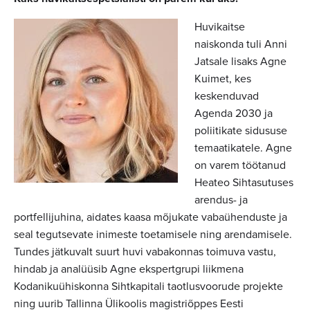
Huvikaitse
naiskonda tuli Anni
Jatsale lisaks Agne
Kuimet, kes
keskenduvad
Agenda 2030 ja
poliitikate sidususe
temaatikatele. Agne
on varem töötanud
Heateo Sihtasutuses
arendus- ja
portfellijuhina, aidates kaasa mõjukate vabaühenduste ja
seal tegutsevate inimeste toetamisele ning arendamisele.
Tundes jätkuvalt suurt huvi vabakonnas toimuva vastu,
hindab ja analüüsib Agne ekspertgrupi liikmena
Kodanikuühiskonna Sihtkapitali taotlusvoorude projekte
ning uurib Tallinna Ülikoolis magistriõppes Eesti