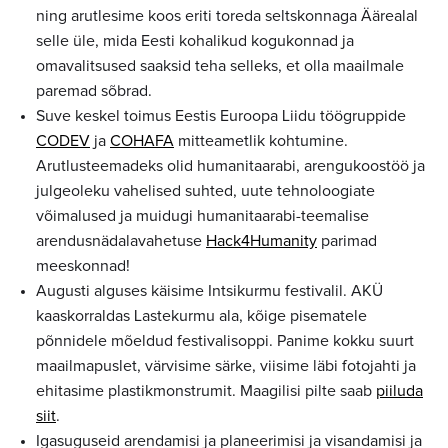
ning arutlesime koos eriti toreda seltskonnaga Äärealal
selle üle, mida Eesti kohalikud kogukonnad ja
omavalitsused saaksid teha selleks, et olla maailmale
paremad sõbrad.
Suve keskel toimus Eestis Euroopa Liidu töögruppide
CODEV
ja
COHAFA
mitteametlik kohtumine.
Arutlusteemadeks olid humanitaarabi, arengukoostöö ja
julgeoleku vahelised suhted, uute tehnoloogiate
võimalused ja muidugi humanitaarabi-teemalise
arendusnädalavahetuse
Hack4Humanity
parimad
meeskonnad!
Augusti alguses käisime Intsikurmu festivalil. AKÜ
kaaskorraldas Lastekurmu ala, kõige pisematele
põnnidele mõeldud festivalisoppi. Panime kokku suurt
maailmapuslet, värvisime särke, viisime läbi fotojahti ja
ehitasime plastikmonstrumit. Maagilisi pilte saab
piiluda
siit
.
Igasuguseid arendamisi ja planeerimisi ja visandamisi ja