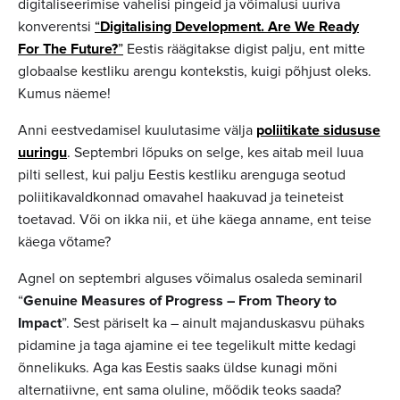
digitaliseerimise vahelisi pingeid ja võimalusi uuriva
konverentsi
“
Digitalising Development. Are We Ready
For The Future?
”
Eestis räägitakse digist palju, ent mitte
globaalse kestliku arengu kontekstis, kuigi põhjust oleks.
Kumus näeme!
Anni eestvedamisel kuulutasime välja
poliitikate sidususe
uuringu
. Septembri lõpuks on selge, kes aitab meil luua
pilti sellest, kui palju Eestis kestliku arenguga seotud
poliitikavaldkonnad omavahel haakuvad ja teineteist
toetavad. Või on ikka nii, et ühe käega anname, ent teise
käega võtame?
Agnel on septembri alguses võimalus osaleda seminaril
“
Genuine Measures of Progress – From Theory to
Impact
”. Sest päriselt ka – ainult majanduskasvu pühaks
pidamine ja taga ajamine ei tee tegelikult mitte kedagi
õnnelikuks. Aga kas Eestis saaks üldse kunagi mõni
alternatiivne, ent sama oluline, mõõdik teoks saada?