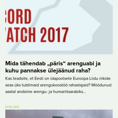
Mida tähendab „päris“ arenguabi ja
kuhu pannakse ülejäänud raha?
Kas teadsite, et Eesti on idapoolsete Euroopa Liidu riikide
seas üks tublimaid arengukoostöö rahastajaid? Möödunud
aastal andsime arengu- ja humanitaarabiks…
07.10.2013