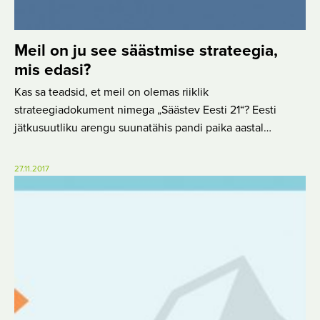
Meil on ju see säästmise strateegia,
mis edasi?
Kas sa teadsid, et meil on olemas riiklik
strateegiadokument nimega „Säästev Eesti 21“? Eesti
jätkusuutliku arengu suunatähis pandi paika aastal…
27.11.2017