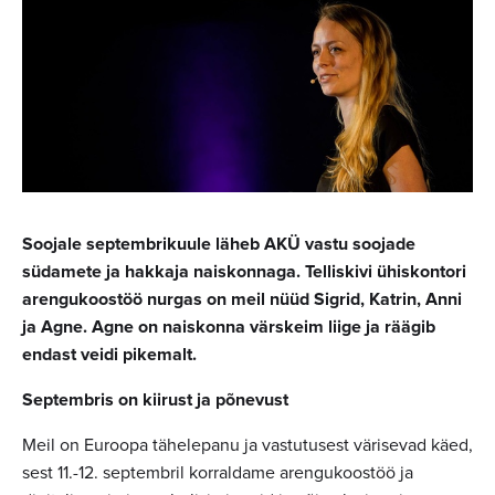
Soojale septembrikuule läheb AKÜ vastu soojade
südamete ja hakkaja naiskonnaga. Telliskivi ühiskontori
arengukoostöö nurgas on meil nüüd Sigrid, Katrin, Anni
ja Agne. Agne on naiskonna värskeim liige ja räägib
endast veidi pikemalt.
Septembris on kiirust ja põnevust
Meil on E
uroopa tähelepanu ja vastutusest värisevad käed,
sest 11.-12. septembril korraldame arengukoostöö ja