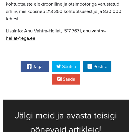
kohtuotsuste elektrooniline ja otsimootoriga varustatud
arhiiv, mis koosneb 213 350 kohtuotsusest ja ja 830 000-
lehest.
Lisainfo:
Anu Vahtra-Hellat, 517 7671,
anu.vahtra-
hellat@ega.ee
Jaga
Säutsu
Postita
Saada
Jälgi meid ja avasta teisigi
põnevaid artikleid!