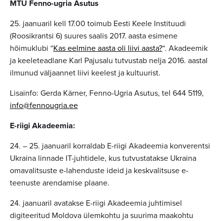
MTÜ Fenno-ugria Asutus
25. jaanuaril kell 17.00 toimub Eesti Keele Instituudi
(Roosikrantsi 6) suures saalis 2017. aasta esimene
hõimuklubi “
Kas eelmine aasta oli liivi aasta?
“. Akadeemik
ja keeleteadlane Karl Pajusalu tutvustab nelja 2016. aastal
ilmunud väljaannet liivi keelest ja kultuurist.
Lisainfo: Gerda Kärner, Fenno-Ugria Asutus, tel 644 5119,
info@fennougria.ee
E-riigi Akadeemia:
24. – 25. jaanuaril korraldab E-riigi Akadeemia konverentsi
Ukraina linnade IT-juhtidele, kus tutvustatakse Ukraina
omavalitsuste e-lahenduste ideid ja keskvalitsuse e-
teenuste arendamise plaane.
24. jaanuaril avatakse E-riigi Akadeemia juhtimisel
digiteeritud Moldova ülemkohtu ja suurima maakohtu