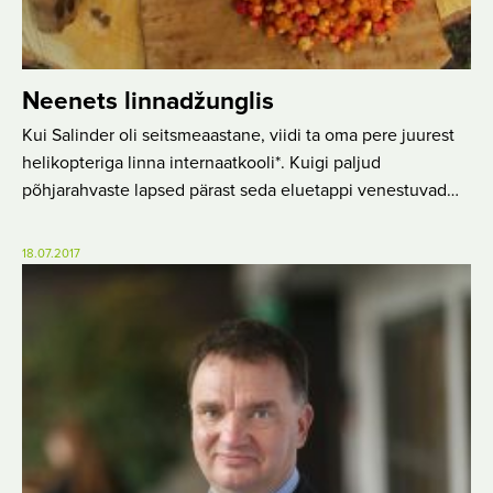
Neenets linnadžunglis
Kui Salinder oli seitsmeaastane, viidi ta oma pere juurest
helikopteriga linna internaatkooli*. Kuigi paljud
põhjarahvaste lapsed pärast seda eluetappi venestuvad…
18.07.2017