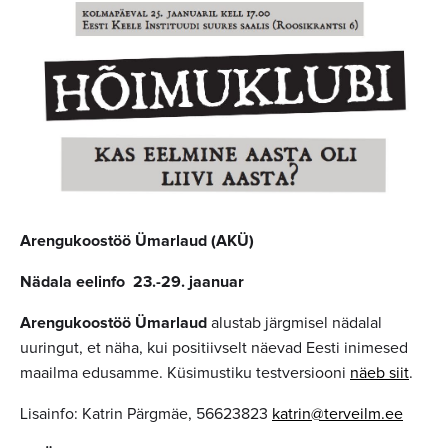
Arengukoostöö Ümarlaud (AKÜ)
Nädala eelinfo 23.-29. jaanuar
Arengukoostöö Ümarlaud
alustab järgmisel nädalal
uuringut, et näha, kui positiivselt näevad Eesti inimesed
maailma edusamme. Küsimustiku testversiooni
näeb siit
.
Lisainfo: Katrin Pärgmäe, 56623823
katrin@terveilm.ee