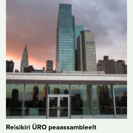
Reisikiri ÜRO peaassambleelt