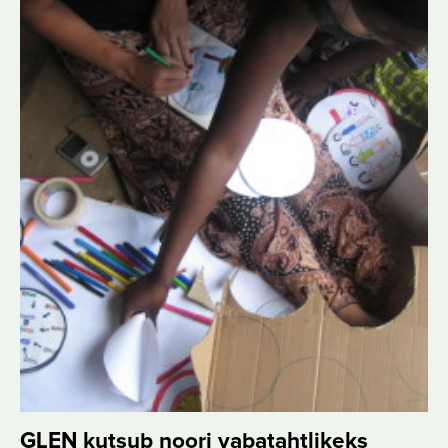
GLEN kutsub noori vabatahtlikeks