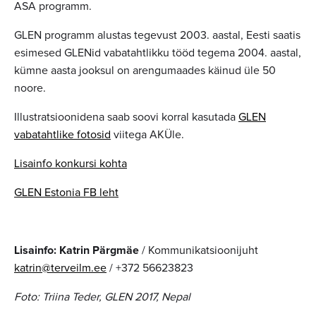
ASA programm.
GLEN programm alustas tegevust 2003. aastal, Eesti saatis
esimesed GLENid vabatahtlikku tööd tegema 2004. aastal,
kümne aasta jooksul on arengumaades käinud üle 50
noore.
Illustratsioonidena saab soovi korral kasutada
GLEN
vabatahtlike fotosid
viitega AKÜle.
Lisainfo konkursi kohta
GLEN Estonia FB leht
Lisainfo: Katrin Pärgmäe
/ Kommunikatsioonijuht
katrin@terveilm.ee
/ +372 56623823
Foto: Triina Teder, GLEN 2017, Nepal