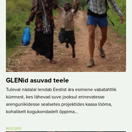
GLENid asuvad teele
Tuleval nädalal lendab Eestist ära esimene vabatahtlik
kümnest, kes lähevad suve jooksul erinevatesse
arenguriikidesse sealsetes projektides kaasa lööma,
kohalikelt kogukondadelt õppima…
18.12.2013