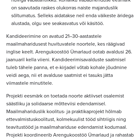
on saavutada raskes olukorras naiste majanduslik
sõltumatus. Selleks aidatakse neil enda väikeste äridega
alustada, olgu see seakasvatus või käsitöö.
Kandideerimine on avatud 21–30-aastastele
maailmaharidusest huvituvatele noortele, kes räägivad
inglise keelt. Arengukoostöö Ümarlaud ootab avaldusi 26.
jaanuaril kella viieni. Kandideerimisavalduste saatmisel
tuleb tähele panna, et e-kirjadel võtab kohale jõudmine
veidi aega, nii et avalduse saatmist ei tasuks jätta
viimastele minutitele.
Projekti eesmärk on toetada noorte aktiivset osalemist
säästliku ja solidaarse mõtteviisi edendamisel.
Maailmahariduslik koolitus- ja praktikaprojekt hõlmab
ettevalmistuskoolitust, kolmekuulist tööd sihtriigis ning
teavitustööd ja maailmahariduse edendamist kodumaal.
Projekti koordineerib Arengukoostöö Ümarlaud ja rahastab