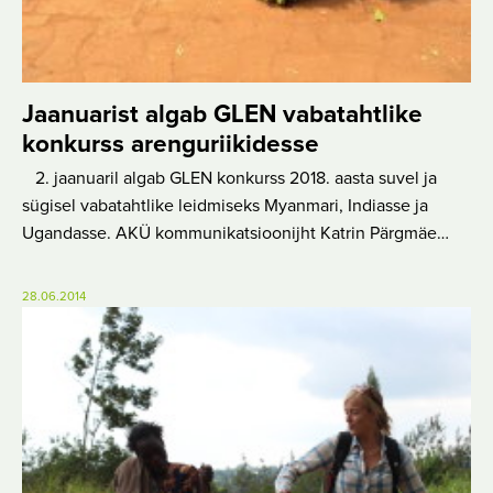
Jaanuarist algab GLEN vabatahtlike
konkurss arenguriikidesse
2. jaanuaril algab GLEN konkurss 2018. aasta suvel ja
sügisel vabatahtlike leidmiseks Myanmari, Indiasse ja
Ugandasse. AKÜ kommunikatsioonijht Katrin Pärgmäe…
28.06.2014