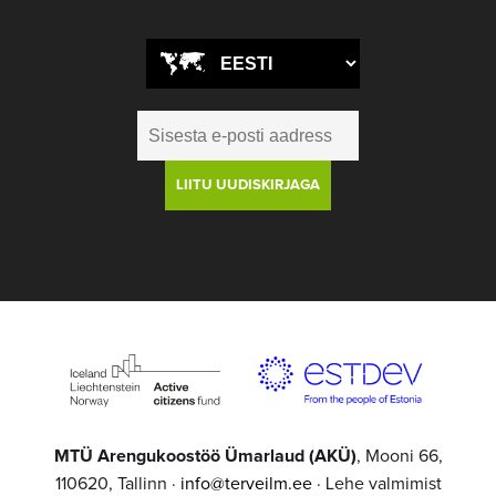
MTÜ Arengukoostöö Ümarlaud (AKÜ)
, Mooni 66,
110620, Tallinn ·
info@terveilm.ee
· Lehe valmimist