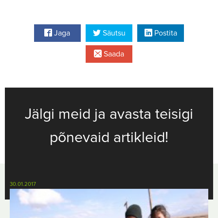
Jaga
Säutsu
Postita
Saada
Jälgi meid ja avasta teisigi
põnevaid artikleid!
30.01.2017