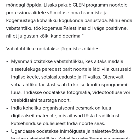
mõndagi õppida. Lisaks pakub GLEN programm noortele
professionaalidele võimaluse oma teadmiste ja
kogemustega kohalikku kogukonda panustada. Minu enda
vabatahtliku töö kogemus Palestiinas oli väga positiivne,
nii et julgustan kõiki kandideerima!”
Vabatahtlikke oodatakse järgmistes riikides:
Myanmari otsitakse vabatahtlikku, kes aitaks madala
sissetulekuga peredest pärit noortele läbi viia kursuseid
inglise keele, sotsiaalteaduste ja IT vallas. Olenevalt
vabatahtliku taustast saab ta ka ise koolitusprogrammi
luua. Indiasse oodatakse fotograafia, videotöötluse või
veebidisaini taustaga noort.
India kohaliku organisatsooni eesmärk on luua
digitaalseit materjale, mis aitavad tõsta teadlikkust
kutsehariduse olulisusest India noorte seas.
Ugandasse oodatakse inimõiguste ja naisettevõtluse
huviga vabatahtlikku. Kohaliku vabaühenduse eesmärk