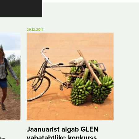
29.12.2017
Jaanuarist algab GLEN
vabatahtlike konkurss