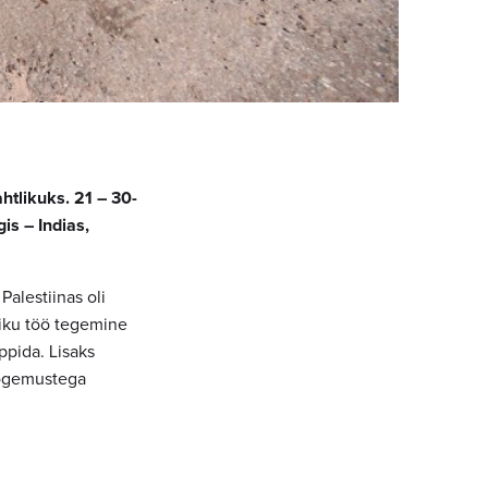
tlikuks. 21 – 30-
is – Indias,
alestiinas oli
liku töö tegemine
ppida. Lisaks
kogemustega