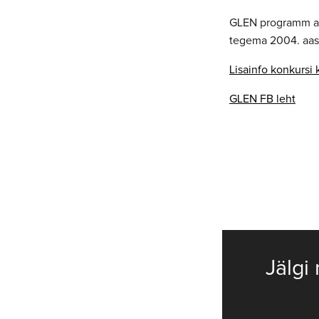
GLEN programm alu
tegema 2004. aas
Lisainfo konkursi 
GLEN FB leht
Jälgi 