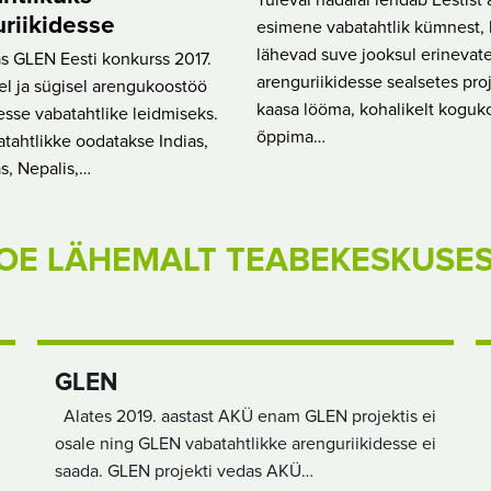
Tuleval nädalal lendab Eestist 
riikidesse
esimene vabatahtlik kümnest, 
lähevad suve jooksul erinevat
s GLEN Eesti konkurss 2017.
arenguriikidesse sealsetes pro
el ja sügisel arengukoostöö
kaasa lööma, kohalikelt koguk
esse vabatahtlike leidmiseks.
õppima…
atahtlikke oodatakse Indias,
as, Nepalis,…
OE LÄHEMALT TEABEKESKUSE
GLEN
Alates 2019. aastast AKÜ enam GLEN projektis ei
osale ning GLEN vabatahtlikke arenguriikidesse ei
saada. GLEN projekti vedas AKÜ…