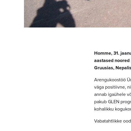
Homme, 31. jaanu
aastased noored s
Gruusias, Nepali
Arengukoostöö Üma
väga positiivne, n
annab igaühele või
pakub GLEN progr
kohalikku koguko
Vabatahtlikke ooda