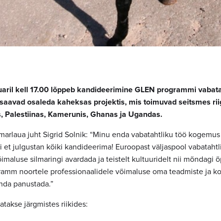
aril kell 17.00 lõppeb kandideerimine GLEN programmi vabatah
aavad osaleda kaheksas projektis, mis toimuvad seitsmes riig
s, Palestiinas, Kamerunis, Ghanas ja Ugandas.
rlaua juht Sigrid Solnik: “Minu enda vabatahtliku töö kogemus P
ii et julgustan kõiki kandideerima! Euroopast väljaspool vabataht
maluse silmaringi avardada ja teistelt kultuuridelt nii mõndagi õ
amm noortele professionaalidele võimaluse oma teadmiste ja 
nda panustada.”
takse järgmistes riikides: