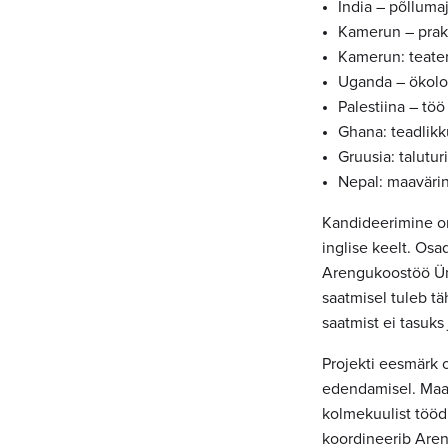
India – põlluma
Kamerun – prakti
Kamerun: teater
Uganda – ökolo
Palestiina – töö
Ghana: teadlikk
Gruusia: talutu
Nepal: maavärin
Kandideerimine on
inglise keelt. Osa
Arengukoostöö Üma
saatmisel tuleb tä
saatmist ei tasuks 
Projekti eesmärk o
edendamisel. Maail
kolmekuulist tööd
koordineerib Are