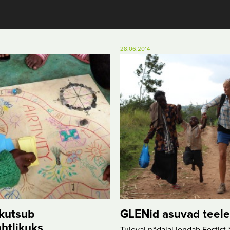
28.06.2014
kutsub
GLENid asuvad teele
htlikuks