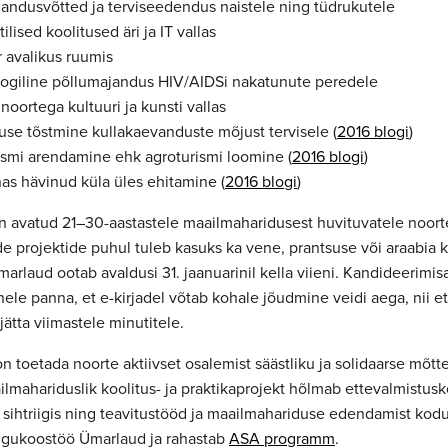
jandusvõtted ja terviseedendus naistele ning tüdrukutele
lised koolitused äri ja IT vallas
 avalikus ruumis
ogiline põllumajandus HIV/AIDSi nakatunute peredele
 noortega kultuuri ja kunsti vallas
use tõstmine kullakaevanduste mõjust tervisele (
2016 blogi
)
rismi arendamine ehk agroturismi loomine (
2016 blogi
)
as hävinud küla üles ehitamine (
2016 blogi
)
 avatud 21–30-aastastele maailmaharidusest huvituvatele noorte
de projektide puhul tuleb kasuks ka vene, prantsuse või araabia 
rlaud ootab avaldusi 31. jaanuarinil kella viieni. Kandideerimis
hele panna, et e-kirjadel võtab kohale jõudmine veidi aega, nii e
jätta viimastele minutitele.
n toetada noorte aktiivset osalemist säästliku ja solidaarse mõtte
mahariduslik koolitus- ja praktikaprojekt hõlmab ettevalmistusko
 sihtriigis ning teavitustööd ja maailmahariduse edendamist kodu
ngukoostöö Ümarlaud ja rahastab
ASA programm
.