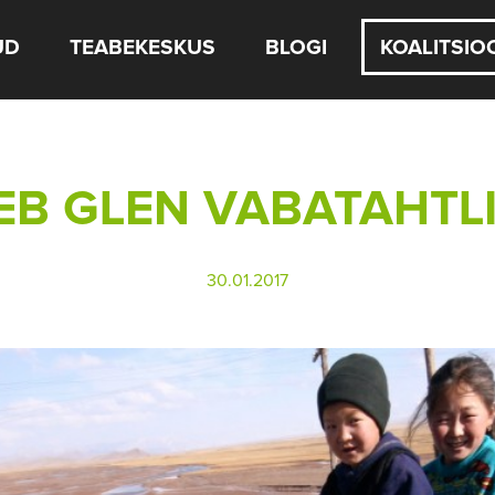
UD
TEABEKESKUS
BLOGI
KOALITSIO
B GLEN VABATAHTL
30.01.2017