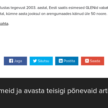
stas tegevust 2003. aastal, Eesti saatis esimesed GLENid vabat
tal, kümne aasta jooksul on arengumaades käinud üle 50 noore.
kohta
.
Jaga
Säutsu
Postita
Saada
meid ja avasta teisigi põnevaid art