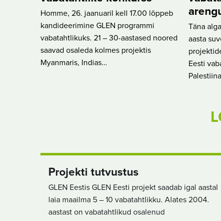
arengu
Homme, 26. jaanuaril kell 17.00 lõppeb
kandideerimine GLEN programmi
Täna alga
vabatahtlikuks. 21 – 30-aastased noored
aasta suv
saavad osaleda kolmes projektis
projektid
Myanmaris, Indias…
Eesti vab
Palestiin
L
Projekti tutvustus
GLEN Eestis GLEN Eesti projekt saadab igal aastal
laia maailma 5 – 10 vabatahtlikku. Alates 2004.
aastast on vabatahtlikud osalenud