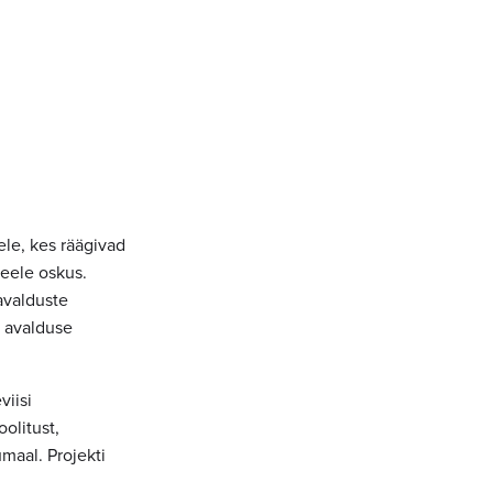
le, kes räägivad
keele oskus.
avalduste
t avalduse
viisi
olitust,
maal. Projekti