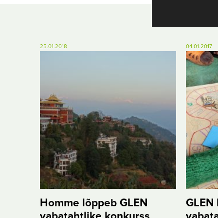
25.01.2018
04.01.2017
Homme lõppeb GLEN
GLEN 
vabatahtlike konkurss
vabata