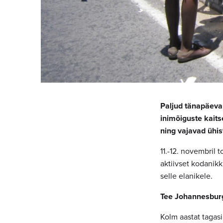
Paljud tänapäeva 
inimõiguste kaits
ning vajavad ühis
11.-12. novembril
aktiivset kodanik
selle elanikele.
Tee Johannesbur
Kolm aastat tagas