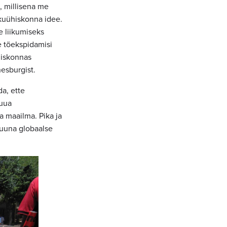
e, millisena me
kuühiskonna idee.
e liikumiseks
e tõekspidamisi
hiskonnas
esburgist.
da, ette
luua
a maailma. Pika ja
suuna globaalse