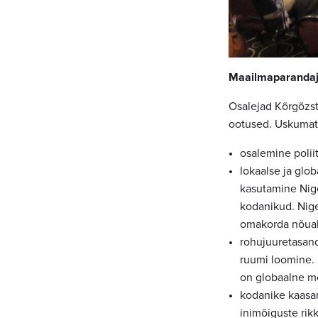
Maailmaparanda
Osalejad Kõrgõzst
ootused. Uskumatu
osalemine polii
lokaalse ja glo
kasutamine Nigee
kodanikud. Nige
omakorda nõuaks
rohujuuretasand
ruumi loomine. 
on globaalne mõ
kodanike kaasam
inimõiguste rikk