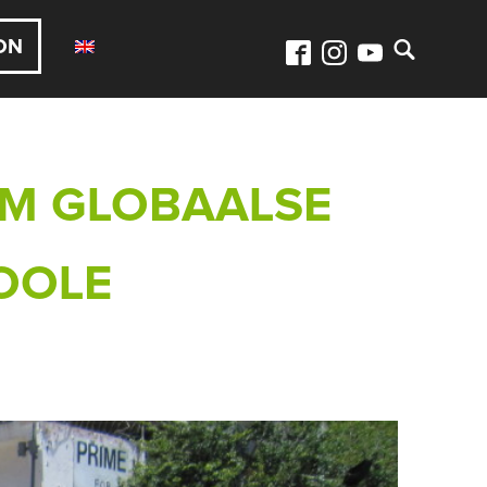
ON
M GLOBAALSE
OOLE