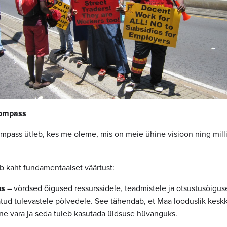
Kompass
pass ütleb, kes me oleme, mis on meie ühine visioon ning mill
 kaht fundamentaalset väärtust:
us
– võrdsed õigused ressurssidele, teadmistele ja otsustusõiguse
vatud tulevastele põlvedele. See tähendab, et Maa looduslik ke
ne vara ja seda tuleb kasutada üldsuse hüvanguks.