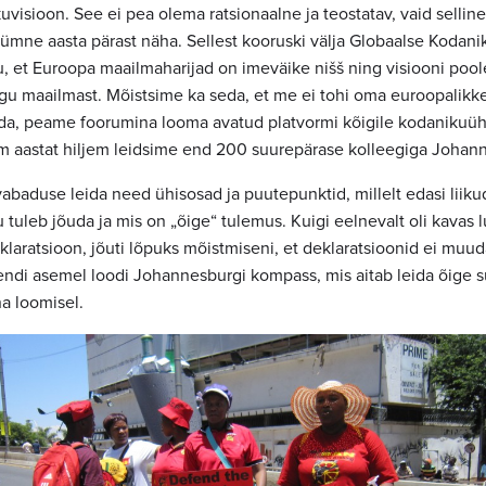
kuvisioon. See ei pea olema ratsionaalne ja teostatav, vaid sellin
mne aasta pärast näha. Sellest kooruski välja Globaalse Kodani
, et Euroopa maailmaharijad on imeväike nišš ning visiooni pool
gu maailmast. Mõistsime ka seda, et me ei tohi oma euroopalikk
ruda, peame foorumina looma avatud platvormi kõigile kodanikuü
lm aastat hiljem leidsime end 200 suurepärase kolleegiga Johann
vabaduse leida need ühisosad ja puutepunktid, millelt edasi liiku
 tuleb jõuda ja mis on „õige“ tulemus. Kuigi eelnevalt oli kavas 
laratsioon, jõuti lõpuks mõistmiseni, et deklaratsioonid ei muud
di asemel loodi Johannesburgi kompass, mis aitab leida õige 
a loomisel.