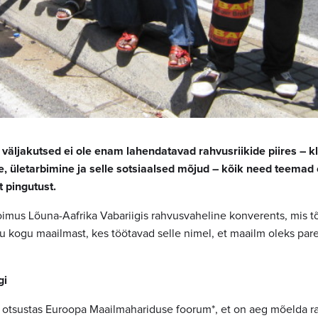
väljakutsed ei ole enam lahendatavad rahvusriikide piires – 
e, ületarbimine ja selle sotsiaalsed mõjud – kõik need teemad 
t pingutust.
 toimus Lõuna-Aafrika Vabariigis rahvusvaheline konverents, mis 
ku kogu maailmast, kes töötavad selle nimel, et maailm oleks par
gi
i otsustas Euroopa Maailmahariduse foorum*, et on aeg mõelda raa