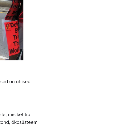
ised on ühised
le, mis kehtib
skkond, ökosüsteem