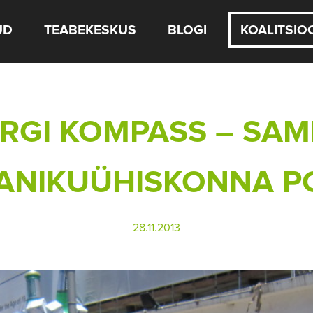
UD
TEABEKESKUS
BLOGI
KOALITSIO
RGI KOMPASS – SAM
ANIKUÜHISKONNA P
28.11.2013