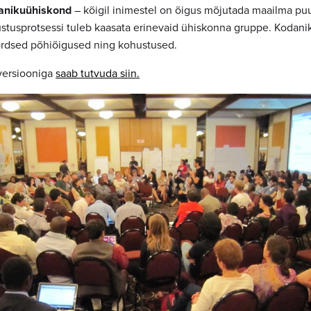
danikuühiskond
– kõigil inimestel on õigus mõjutada maailma pu
ustusprotsessi tuleb kaasata erinevaid ühiskonna gruppe. Kodan
võrdsed põhiõigused ning kohustused.
versiooniga
saab tutvuda siin.