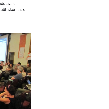
udutavaid
ikuühiskonnas on