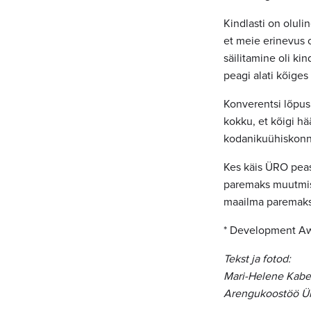
Kindlasti on oluli
et meie erinevus 
säilitamine oli ki
peagi alati kõige
Konverentsi lõpus
kokku, et kõigi hä
kodanikuühiskonn
Kes käis ÜRO peas
paremaks muutmise
maailma paremaks
* Development Aw
Tekst ja fotod:
Mari-Helene Kabe
Arengukoostöö Üm