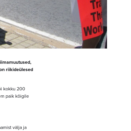
kliimamuutused,
on riikideülesed
tõi kokku 200
em paik kõigile
mist välja ja