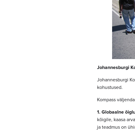
Johannesburgi 
Johannesburgi Kom
kohustused.
Kompass väljendab
1. Globaalne õigl
kõigile, kaasa ar
ja teadmus on ühi