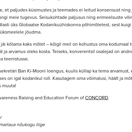
ne, et paljudes küsimustes ja teemades ei leitud konsensust ning j
ongi meie tugevus. Seisukohtade paljusus ning erimeelsuste võ
ndlasti üks Globaalse Kodanikuühiskonna põhimõtetest, sest kuigi ü
s üksmeelele jõudma.
 jäi kõlama kaks mõtet – kõigil meil on kohustus oma kodumaal 
äl ja arvamus oleks kosta. Teiseks, konverentsil osalejad on and
a teenistusse.
ekretäri Ban Ki-Mooni loengus, kuulis küllap ka tema arvamust,
s on igal kodanikul roll. Kasutagem oma võimalusi, häält ja mõt
 muuta!
areness Raising and Education Forum of
CONCORD
.
r
arlaua nõukogu liige