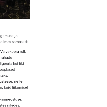
kogemuse ja
aailmas sarnased:
Valvekoera roll;
ö rahade
igeeria kui ELi
rooplased
taks;
stesse, neile
, kuid liikumisel
onnareostuse,
tes riikides.