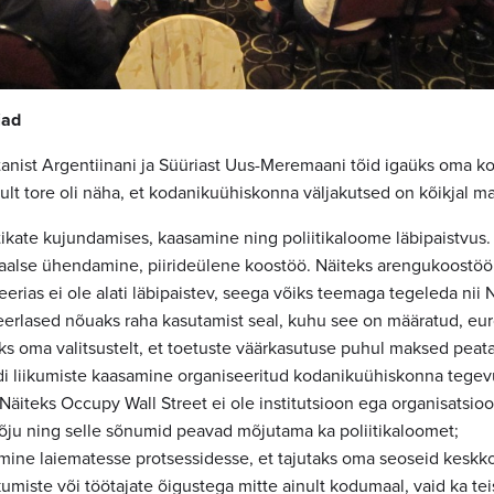
jad
anist Argentiinani ja Süüriast Uus-Meremaani tõid igaüks oma 
lt tore oli näha, et kodanikuühiskonna väljakutsed on kõikjal m
tikate kujundamises, kaasamine ning poliitikaloome läbipaistvus. 
baalse ühendamine, piirideülene koostöö. Näiteks arengukoostö
rias ei ole alati läbipaistev, seega võiks teemaga tegeleda nii N
erlased nõuaks raha kasutamist seal, kuhu see on määratud, eu
 oma valitsustelt, et toetuste väärkasutuse puhul maksed peata
i liikumiste kaasamine organiseeritud kodanikuühiskonna tegevu
Näiteks Occupy Wall Street ei ole institutsioon ega organisatsioon
ju ning selle sõnumid peavad mõjutama ka poliitikaloomet;
ine laiematesse protsessidesse, et tajutaks oma seoseid keskk
umiste või töötajate õigustega mitte ainult kodumaal, vaid ka teis