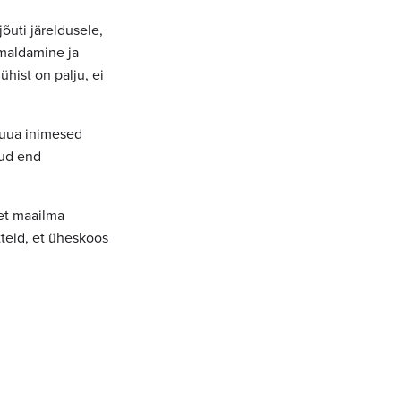
õuti järeldusele,
imaldamine ja
hist on palju, ei
tuua inimesed
nud end
 et maailma
teid, et üheskoos