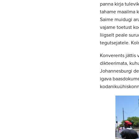
panna kirja tulevi
tahame maailma kü
Saime muidugi aru
vajame toetust ko
liigselt peale su
tegutsejatele. Ko
Konverents jättis 
dikteerimata, kuhu
Johannesburgi dek
igava baasdokumen
kodanikuühiskonn