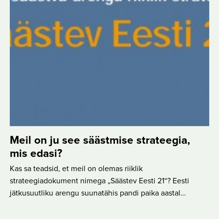
Meil on ju see säästmise strateegia,
mis edasi?
Kas sa teadsid, et meil on olemas riiklik
strateegiadokument nimega „Säästev Eesti 21“? Eesti
jätkusuutliku arengu suunatähis pandi paika aastal…