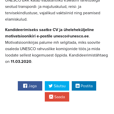
UNESCO ERK katab vabatahtliku eSwatini lähetusega
seotud transpordi- ja majutuskulud, reisi- ja
tervisekindlustuse, vajalikud vaktsiinid ning peamised
elamiskulud.
Kandideerimiseks saatke CV ja üheleheküljeline
motivatsioonikiri e-postile
unesco@unesco.ee
.
Motivatsioonikirjas palume mh selgitada, miks soovite
osaleda UNESCO rahvuslike komisjonide töös ja mida
loodate sellest kogemusest õppida. Kandideerimistähtaeg
on
11.03.2020
.
Jaga
Säutsu
Postita
Saada