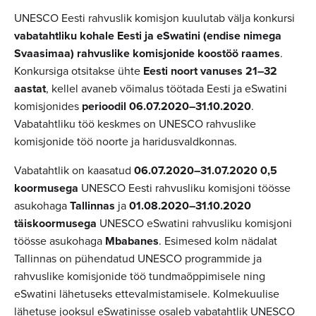
UNESCO Eesti rahvuslik komisjon kuulutab välja konkursi
vabatahtliku kohale Eesti ja eSwatini (endise nimega
Svaasimaa) rahvuslike komisjonide koostöö raames
.
Konkursiga otsitakse ühte
Eesti noort vanuses 21–32
aastat
, kellel avaneb võimalus töötada Eesti ja eSwatini
komisjonides
perioodil 06.07.2020–31.10.2020
.
Vabatahtliku töö keskmes on UNESCO rahvuslike
komisjonide töö noorte ja haridusvaldkonnas.
Vabatahtlik on kaasatud
06.07.2020–31.07.2020 0,5
koormusega
UNESCO Eesti rahvusliku komisjoni töösse
asukohaga
Tallinnas
ja
01.08.2020–31.10.2020
täiskoormusega
UNESCO eSwatini rahvusliku komisjoni
töösse asukohaga
Mbabanes
. Esimesed kolm nädalat
Tallinnas on pühendatud UNESCO programmide ja
rahvuslike komisjonide töö tundmaõppimisele ning
eSwatini lähetuseks ettevalmistamisele. Kolmekuulise
lähetuse jooksul eSwatinisse osaleb vabatahtlik UNESCO