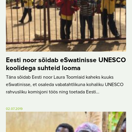
Eesti noor sõidab eSwatinisse UNESCO
koolidega suhteid looma
Täna sõidab Eesti noor Laura Toomlaid kaheks kuuks
eSwatinisse, et osaleda vabatahtlikuna kohaliku UNESCO
rahvusliku komisjoni töös ning toetada Eesti…
02.07.2019