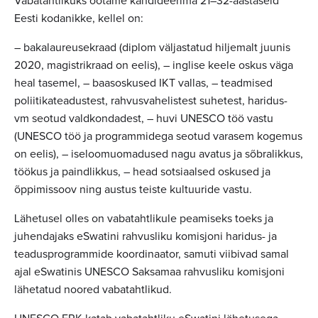
Vabatahtlikuks ootame kandideerima 21–32-aastaseid
Eesti kodanikke, kellel on:
– bakalaureusekraad (diplom väljastatud hiljemalt juunis
2020, magistrikraad on eelis), – inglise keele oskus väga
heal tasemel, – baasoskused IKT vallas, – teadmised
poliitikateadustest, rahvusvahelistest suhetest, haridus-
vm seotud valdkondadest, – huvi UNESCO töö vastu
(UNESCO töö ja programmidega seotud varasem kogemus
on eelis), – iseloomuomadused nagu avatus ja sõbralikkus,
töökus ja paindlikkus, – head sotsiaalsed oskused ja
õppimissoov ning austus teiste kultuuride vastu.
Lähetusel olles on vabatahtlikule peamiseks toeks ja
juhendajaks eSwatini rahvusliku komisjoni haridus- ja
teadusprogrammide koordinaator, samuti viibivad samal
ajal eSwatinis UNESCO Saksamaa rahvusliku komisjoni
lähetatud noored vabatahtlikud.