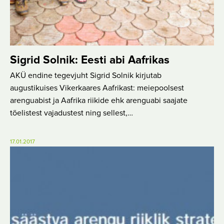
Sigrid Solnik: Eesti abi Aafrikas
AKÜ endine tegevjuht Sigrid Solnik kirjutab
augustikuises Vikerkaares Aafrikast: meiepoolsest
arenguabist ja Aafrika riikide ehk arenguabi saajate
tõelistest vajadustest ning sellest,…
17.01.2017