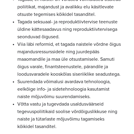
poliitikat, majandust ja avalikku elu käsitlevate
otsuste tegemises kõikidel tasanditel.
Tagada seksuaal- ja reproduktiivtervise teenuste
üldine kättesaadavus ning reproduktiivtervisega
seonduvad õigused.
Viia läbi reformid, et tagada naistele võrdne õigus
majandusressurssidele ning juurdepääs
maaomandile ja maa üle otsustamisele. Samuti
õigus varale, finantsteenustele, pärandile ja
loodusvaradele kooskõlas siseriiklike seadustega.
Suurendada võimalusi avardava tehnoloogia,
eelkõige info- ja sidetehnoloogia kasutamist
naiste mõjuvõimu suurendamiseks.
Võtta vastu ja tugevdada usaldusväärseid
tegevuspoliitikaid soolise võrdõiguslikkuse ning
naiste ja tütarlaste mõjuvõimu tagamiseks
kõikidel tasanditel.