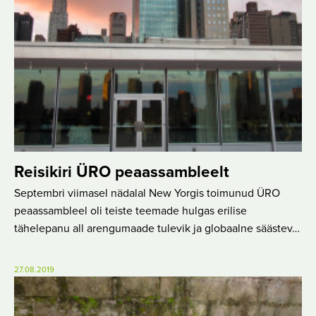
Reisikiri ÜRO peaassambleelt
Septembri viimasel nädalal New Yorgis toimunud ÜRO
peaassambleel oli teiste teemade hulgas erilise
tähelepanu all arengumaade tulevik ja globaalne säästev…
27.08.2019