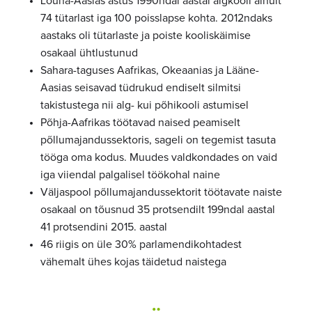
Lõuna-Aasias astus 1990ndal aastal algkooli ainult
74 tütarlast iga 100 poisslapse kohta. 2012ndaks
aastaks oli tütarlaste ja poiste kooliskäimise
osakaal ühtlustunud
Sahara-taguses Aafrikas, Okeaanias ja Lääne-
Aasias seisavad tüdrukud endiselt silmitsi
takistustega nii alg- kui põhikooli astumisel
Põhja-Aafrikas töötavad naised peamiselt
põllumajandussektoris, sageli on tegemist tasuta
tööga oma kodus. Muudes valdkondades on vaid
iga viiendal palgalisel töökohal naine
Väljaspool põllumajandussektorit töötavate naiste
osakaal on tõusnud 35 protsendilt 199ndal aastal
41 protsendini 2015. aastal
46 riigis on üle 30% parlamendikohtadest
vähemalt ühes kojas täidetud naistega