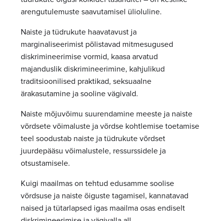
arengutulemuste saavutamisel ülioluline.
Naiste ja tüdrukute haavatavust ja
marginaliseerimist põlistavad mitmesugused
diskrimineerimise vormid, kaasa arvatud
majanduslik diskrimineerimine, kahjulikud
traditsioonilised praktikad, seksuaalne
ärakasutamine ja sooline vägivald.
Naiste mõjuvõimu suurendamine meeste ja naiste
võrdsete võimaluste ja võrdse kohtlemise toetamise
teel soodustab naiste ja tüdrukute võrdset
juurdepääsu võimalustele, ressurssidele ja
otsustamisele.
Kuigi maailmas on tehtud edusamme soolise
võrdsuse ja naiste õiguste tagamisel, kannatavad
naised ja tütarlapsed igas maailma osas endiselt
diskrimineerimise ja vägivalla all.