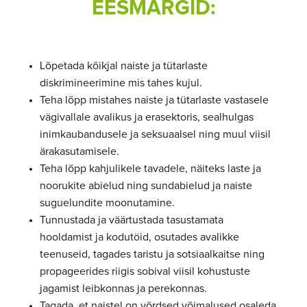
EESMÄRGID:
Lõpetada kõikjal naiste ja tütarlaste
diskrimineerimine mis tahes kujul.
Teha lõpp mistahes naiste ja tütarlaste vastasele
vägivallale avalikus ja erasektoris, sealhulgas
inimkaubandusele ja seksuaalsel ning muul viisil
ärakasutamisele.
Teha lõpp kahjulikele tavadele, näiteks laste ja
noorukite abielud ning sundabielud ja naiste
suguelundite moonutamine.
Tunnustada ja väärtustada tasustamata
hooldamist ja kodutöid, osutades avalikke
teenuseid, tagades taristu ja sotsiaalkaitse ning
propageerides riigis sobival viisil kohustuste
jagamist leibkonnas ja perekonnas.
Tagada, et naistel on võrdsed võimalused osaleda