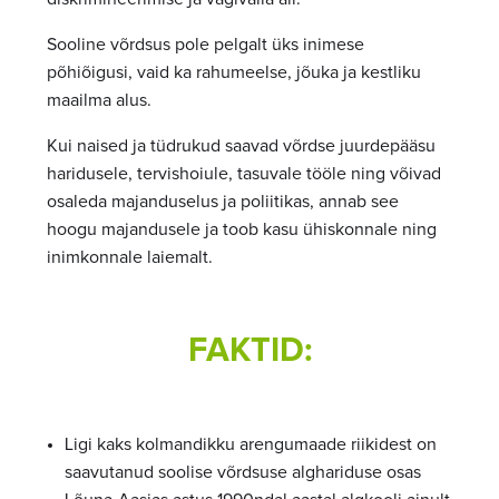
Sooline võrdsus pole pelgalt üks inimese
põhiõigusi, vaid ka rahumeelse, jõuka ja kestliku
maailma alus.
Kui naised ja tüdrukud saavad võrdse juurdepääsu
haridusele, tervishoiule, tasuvale tööle ning võivad
osaleda majanduselus ja poliitikas, annab see
hoogu majandusele ja toob kasu ühiskonnale ning
inimkonnale laiemalt.
FAKTID:
Ligi kaks kolmandikku arengumaade riikidest on
saavutanud soolise võrdsuse alghariduse osas