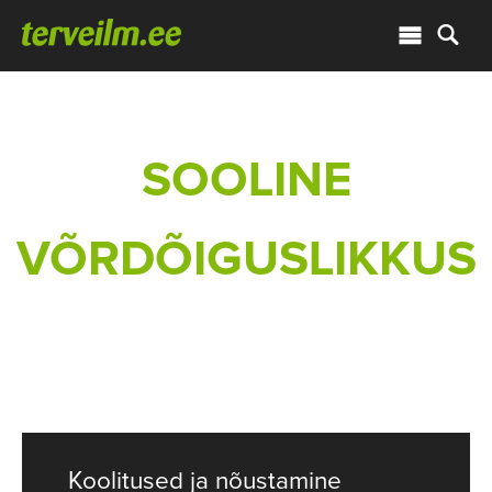
SOOLINE
VÕRDÕIGUSLIKKUS
Koolitused ja nõustamine