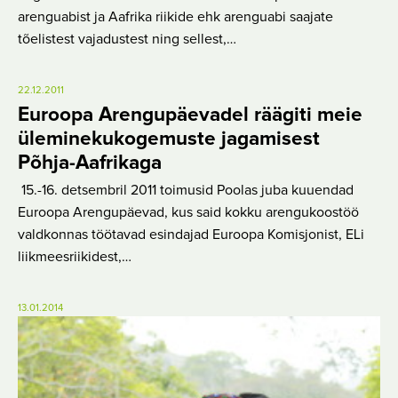
arenguabist ja Aafrika riikide ehk arenguabi saajate
tõelistest vajadustest ning sellest,…
22.12.2011
Euroopa Arengupäevadel räägiti meie
üleminekukogemuste jagamisest
Põhja-Aafrikaga
15.-16. detsembril 2011 toimusid Poolas juba kuuendad
Euroopa Arengupäevad, kus said kokku arengukoostöö
valdkonnas töötavad esindajad Euroopa Komisjonist, ELi
liikmeesriikidest,…
13.01.2014