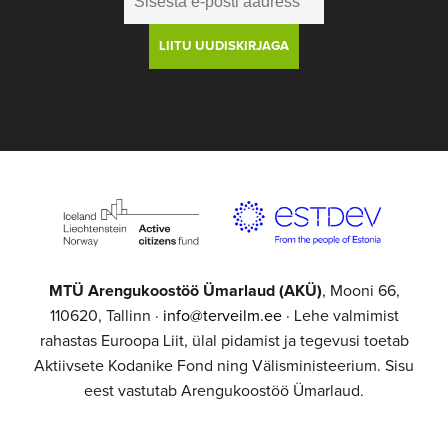
MTÜ Arengukoostöö Ümarlaud (AKÜ)
, Mooni 66,
110620, Tallinn ·
info@terveilm.ee
· Lehe valmimist
rahastas Euroopa Liit, ülal pidamist ja tegevusi toetab
Aktiivsete Kodanike Fond ning Välisministeerium. Sisu
eest vastutab Arengukoostöö Ümarlaud.