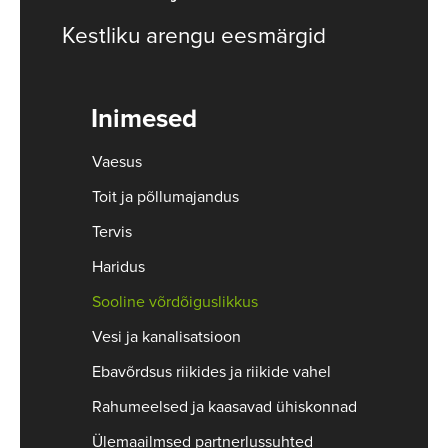
Kestliku arengu eesmärgid
Inimesed
Vaesus
Toit ja põllumajandus
Tervis
Haridus
Sooline võrdõiguslikkus
Vesi ja kanalisatsioon
Ebavõrdsus riikides ja riikide vahel
Rahumeelsed ja kaasavad ühiskonnad
Ülemaailmsed partnerlussuhted