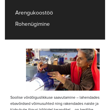
Arengukoostöö
Rohenügimine
Soolise võrdõiguslikkuse saavutamine – lahendades
ebavõrdsed võimusuhted ning rakendades naiste ja
tüdrukute õigusi kõikidel tasanditel – on kestlike