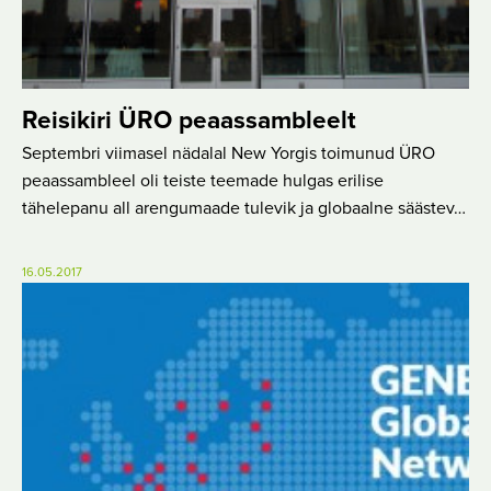
Reisikiri ÜRO peaassambleelt
Septembri viimasel nädalal New Yorgis toimunud ÜRO
peaassambleel oli teiste teemade hulgas erilise
tähelepanu all arengumaade tulevik ja globaalne säästev…
16.05.2017