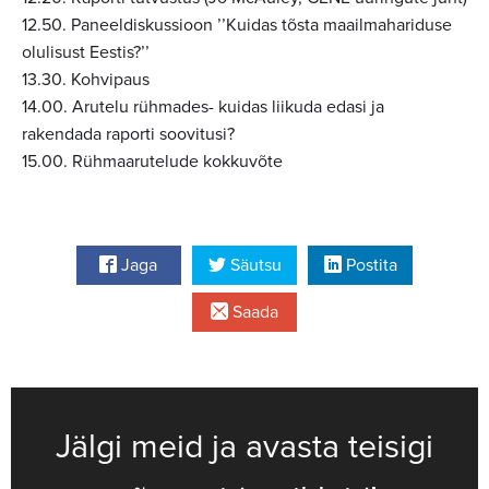
12.50. Paneeldiskussioon ’’Kuidas tõsta maailmahariduse
olulisust Eestis?’’
13.30. Kohvipaus
14.00. Arutelu rühmades- kuidas liikuda edasi ja
rakendada raporti soovitusi?
15.00. Rühmaarutelude kokkuvõte
Jaga
Säutsu
Postita
Saada
Jälgi meid ja avasta teisigi