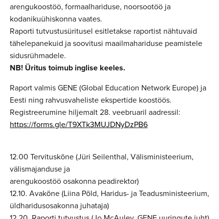
arengukoostöö, formaalhariduse, noorsootöö ja
kodanikuühiskonna vaates.
Raporti tutvustusüritusel esitletakse raportist nähtuvaid
tähelepanekuid ja soovitusi maailmahariduse peamistele
sidusrühmadele.
NB! Üritus toimub inglise keeles.
Raport valmis GENE (Global Education Network Europe) ja
Eesti ning rahvusvaheliste ekspertide koostöös.
Registreerumine hiljemalt 28. veebruaril aadressil:
https://forms.gle/T9XTk3MUJDNyDzPB6
12.00 Tervituskõne (Jüri Seilenthal, Välisministeerium,
välismajanduse ja
arengukoostöö osakonna peadirektor)
12.10. Avakõne (Liina Põld, Haridus- ja Teadusministeerium,
üldharidusosakonna juhataja)
12.20. Raporti tutvustus (Jo McAuley, GENE uuringute juht)