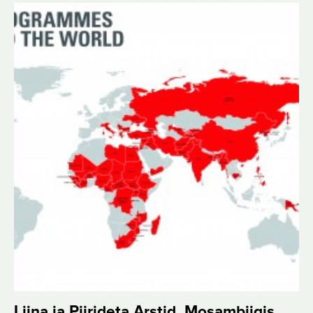
Liina ja Piirideta Arstid. Mosambiigis.