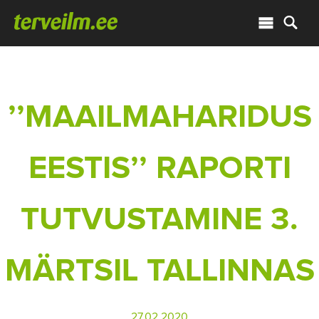
’’MAAILMAHARIDUS
EESTIS’’ RAPORTI
TUTVUSTAMINE 3.
MÄRTSIL TALLINNAS
27.02.2020