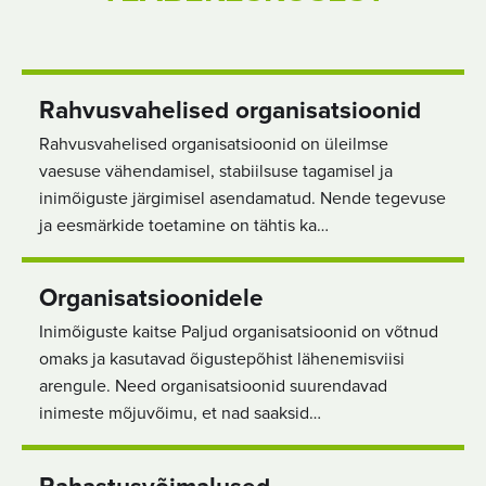
Rahvusvahelised organisatsioonid
Rahvusvahelised organisatsioonid on üleilmse
vaesuse vähendamisel, stabiilsuse tagamisel ja
inimõiguste järgimisel asendamatud. Nende tegevuse
ja eesmärkide toetamine on tähtis ka…
Organisatsioonidele
Inimõiguste kaitse Paljud organisatsioonid on võtnud
omaks ja kasutavad õigustepõhist lähenemisviisi
arengule. Need organisatsioonid suurendavad
inimeste mõjuvõimu, et nad saaksid…