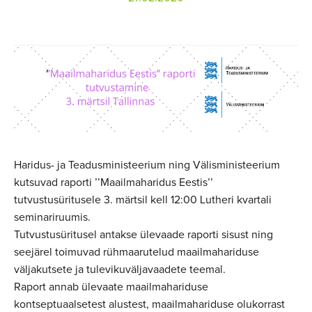
Haridus- ja Teadusministeerium ning Välisministeerium
kutsuvad raporti ’’Maailmaharidus Eestis’’
tutvustusüritusele 3. märtsil kell 12:00 Lutheri kvartali
seminariruumis.
Tutvustusüritusel antakse ülevaade raporti sisust ning
seejärel toimuvad rühmaarutelud maailmahariduse
väljakutsete ja tulevikuväljavaadete teemal.
Raport annab ülevaate maailmahariduse
kontseptuaalsetest alustest, maailmahariduse olukorrast