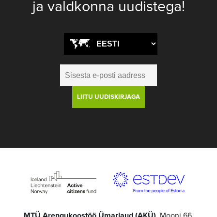
ja valdkonna uudistega!
MTÜ Arengukoostöö Ümarlaud (AKÜ)
, Mooni 66,