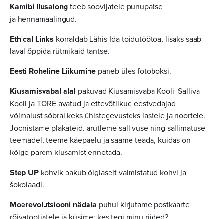
Kamibi Ilusalong
teeb soovijatele p
unupatse
ja hennamaalingud.
Ethical Links
korraldab Lähis-Ida
toidutöötoa, lisaks saab
laval õppida rütmikaid tantse.
Eesti Roheline Liikumine
paneb üles fotoboksi.
Kiusamisvabal alal
pakuvad Kiusamisvaba Kooli, Salliva
Kooli ja TORE avatud ja ettevõtlikud eestvedajad
võimalust sõbralikeks ühistegevusteks lastele ja noortele.
Joonistame plakateid, arutleme sallivuse ning sallimatuse
teemadel, teeme käepaelu ja saame teada, kuidas on
kõige parem kiusamist ennetada.
Step UP
kohvik pakub õiglaselt valmistatud kohvi ja
šokolaadi.
Moerevolutsiooni nädala
puhul kirjutame postkaarte
rõivatootjatele ja küsime: kes tegi minu riided?