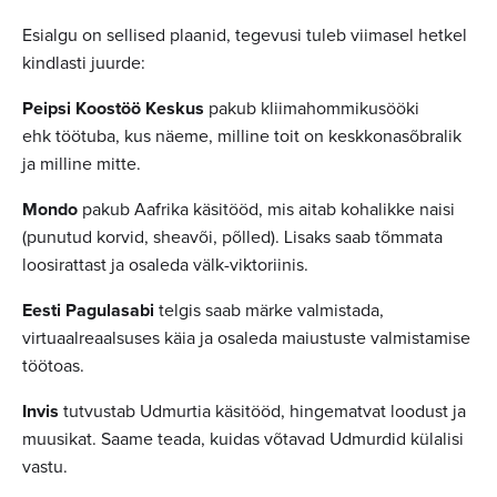
Esialgu on sellised plaanid, tegevusi tuleb viimasel hetkel
kindlasti juurde:
Peipsi Koostöö Keskus
pakub
kliimahommikusööki
ehk töötuba, kus näeme, milline toit on keskkonasõbralik
ja milline mitte.
Mondo
pakub
Aafrika käsitööd, mis aitab kohalikke naisi
(punutud korvid, sheavõi, põlled). Lisaks saab tõmmata
loosirattast ja osaleda välk-viktoriinis.
Eesti Pagulasabi
telgis saab märke valmistada
,
virtuaalreaalsuses käia ja osaleda maiustuste valmistamise
töötoas.
Invis
tutvustab Udmurtia käsitööd, hingematvat loodust ja
muusikat. Saame teada, kuidas võtavad Udmurdid külalisi
vastu.