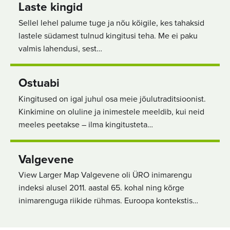
Laste kingid
Sellel lehel palume tuge ja nõu kõigile, kes tahaksid
lastele südamest tulnud kingitusi teha. Me ei paku
valmis lahendusi, sest…
Ostuabi
Kingitused on igal juhul osa meie jõulutraditsioonist.
Kinkimine on oluline ja inimestele meeldib, kui neid
meeles peetakse – ilma kingitusteta…
Valgevene
View Larger Map Valgevene oli ÜRO inimarengu
indeksi alusel 2011. aastal 65. kohal ning kõrge
inimarenguga riikide rühmas. Euroopa kontekstis…