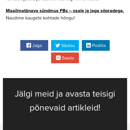
Maailmatänava sündmus FBs – osale ja jaga sõpradega.
Naudime kaugete kohtade hõngu!
Jaga
Säutsu
Postita
Saada
Jälgi meid ja avasta teisigi
põnevaid artikleid!