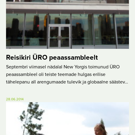
Reisikiri ÜRO peaassambleelt
Septembri viimasel nädalal New Yorgis toimunud ÜRO
peaassambleel oli teiste teemade hulgas erilise
tähelepanu all arengumaade tulevik ja globaalne säästev…
28.06.2014