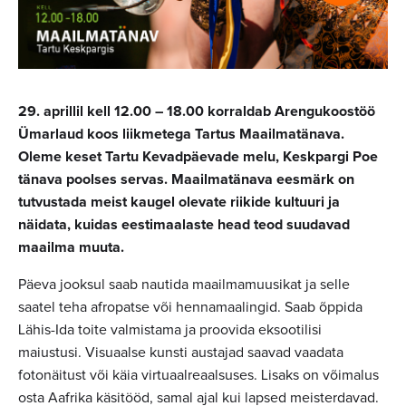
29. aprillil kell 12.00 – 18.00 korraldab
Arengukoostöö
Ümarlaud koos liikmetega Tartus Maailmatänava.
Oleme keset Tartu Kevadpäevade melu, Keskpargi Poe
tänava poolses servas. Maailmatänava eesmärk on
tutvustada meist kaugel olevate riikide kultuuri ja
näidata, kuidas eestimaalaste head teod suudavad
maailma muuta.
Päeva jooksul saab nautida maailmamuusikat ja selle
saatel teha afropatse või hennamaalingid. Saab õppida
Lähis-Ida toite valmistama ja proovida eksootilisi
maiustusi. Visuaalse kunsti austajad saavad vaadata
fotonäitust või käia virtuaalreaalsuses. Lisaks on võimalus
osta Aafrika käsitööd, samal ajal kui lapsed meisterdavad.