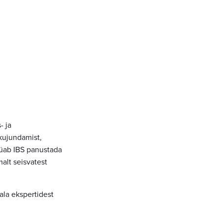
- ja
kujundamist,
üüab IBS panustada
alt seisvatest
ala ekspertidest