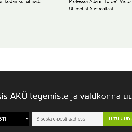
al kodanikul silmad…
Professor Adam Fforde’i Victor
Ülikoolist Austraaliast….
sis AKÜ tegemiste ja valdkonna uu