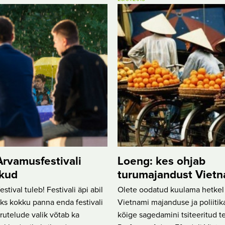
rvamusfestivali
Loeng: kes ohjab
kud
turumajandust Vietn
stival tuleb! Festivali äpi abil
Olete oodatud kuulama hetkel
ks kokku panna enda festivali
Vietnami majanduse ja poliitik
arutelude valik võtab ka
kõige sagedamini tsiteeritud te