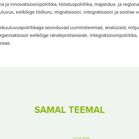
a ja innovatsioonipoliitika, tööstuspoliitika, majandus- ja region
luvus, eelkõige tööturu, migratsiooni, integratsiooni ja soolise 
ekuuluvuspoliitikaga seonduvad uurimisteemad, analüüsid, mõj
ganisatsioon eelkõige rändeprotsesside, integratsioonipoliitika,
osas.
SAMAL TEEMAL
23.01.2015