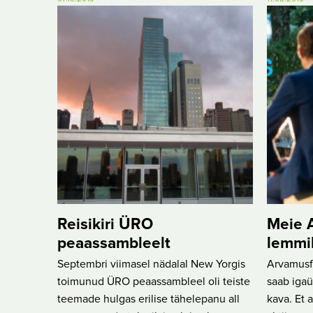
Reisikiri ÜRO
Meie A
peaassambleelt
lemmi
Septembri viimasel nädalal New Yorgis
Arvamusfe
toimunud ÜRO peaassambleel oli teiste
saab igaü
teemade hulgas erilise tähelepanu all
kava. Et 