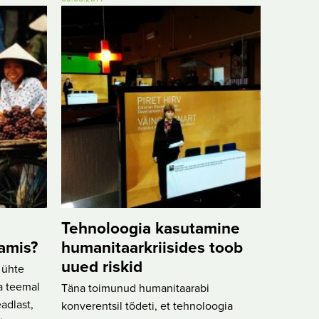
Tehnoloogia kasutamine
amis?
humanitaarkriisides toob
uued riskid
 ühte
a teemal
Täna toimunud humanitaarabi
adlast,
konverentsil tõdeti, et tehnoloogia