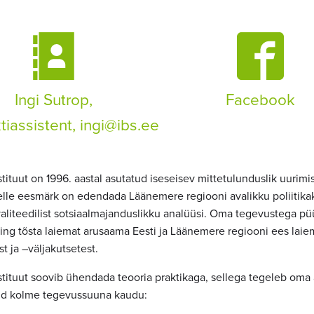
Ingi Sutrop,
Facebook
tiassistent,
ingi@ibs.ee
stituut on 1996. aastal asutatud iseseisev mittetulunduslik uurimis
lle eesmärk on edendada Läänemere regiooni avalikku poliitika
liteedilist sotsiaalmajanduslikku analüüsi. Oma tegevustega p
ing tõsta laiemat arusaama Eesti ja Läänemere regiooni ees laiem
 ja –väljakutsetest.
stituut soovib ühendada teooria praktikaga, sellega tegeleb oma 
d kolme tegevussuuna kaudu: