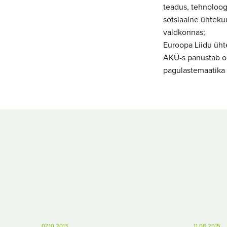
teadus, tehnoloogi
sotsiaalne ühtekuu
valdkonnas;
Euroopa Liidu üht
AKÜ-s panustab or
pagulastemaatika 
07.10.2013
11.08.2015