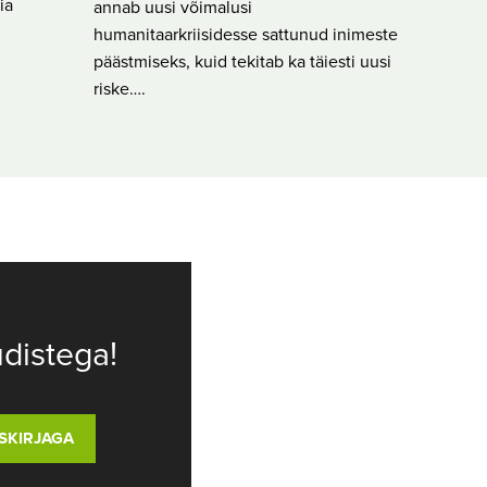
ia
annab uusi võimalusi
humanitaarkriisidesse sattunud inimeste
päästmiseks, kuid tekitab ka täiesti uusi
riske….
distega!