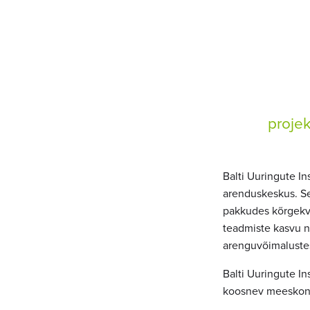
projek
Balti Uuringute In
arenduskeskus. Se
pakkudes kõrgekva
teadmiste kasvu n
arenguvõimalustest
Balti Uuringute In
koosnev meeskon