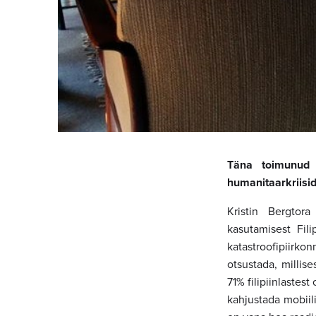
Täna toimunud h
humanitaarkriisid
Kristin Bergtor
kasutamisest Fili
katastroofipiirko
otsustada, millise
71% filipiinlastes
kahjustada mobiil