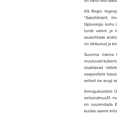
on vana hea raadi
AS Regio tegevju
“Satelliitidelt, 
täpsusega, kuhu ü
tundi varem ja n
asukohtade analüü
on lahkunud ja kes
Suurima riskina 
muutuvad küberrün
sisaldavad näite
osapooltele kasut
sellest ise arugi
Arengukoostöö Üm
eelsündmus31. ma
on suurendada Ee
kuidas saame kriis