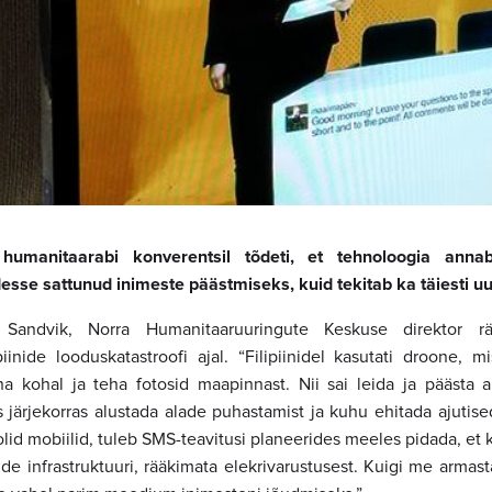
umanitaarabi konverentsil tõdeti, et tehnoloogia anna
esse sattunud inimeste päästmiseks, kuid tekitab ka täiesti uus
a Sandvik, Norra Humanitaaruuringute Keskuse direktor rä
piinide looduskatastroofi ajal. “Filipiinidel kasutati droone, m
nna kohal ja teha fotosid maapinnast. Nii sai leida ja päästa a
s järjekorras alustada alade puhastamist ja kuhu ehitada ajutise
t olid mobiilid, tuleb SMS-teavitusi planeerides meeles pidada, et 
ide infrastruktuuri, rääkimata elekrivarustusest. Kuigi me armas