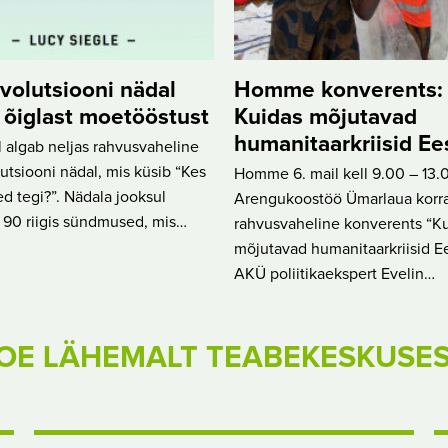
olutsiooni nädal
Homme konverents:
õiglast moetööstust
Kuidas mõjutavad
humanitaarkriisid Ees
lil algab neljas rahvusvaheline
tsiooni nädal, mis küsib “Kes
Homme 6. mail kell 9.00 – 13.
ed tegi?”. Nädala jooksul
Arengukoostöö Ümarlaua korr
 90 riigis sündmused, mis…
rahvusvaheline konverents “K
mõjutavad humanitaarkriisid Ees
AKÜ poliitikaekspert Evelin…
OE LÄHEMALT TEABEKESKUSE