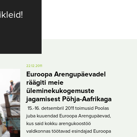
ikleid!
22.12.2011
Euroopa Arengupäevadel
räägiti meie
üleminekukogemuste
jagamisest Põhja-Aafrikaga
15.-16. detsembril 2011 toimusid Poolas
juba kuuendad Euroopa Arengupäevad,
kus said kokku arengukoostöö
valdkonnas töötavad esindajad Euroopa