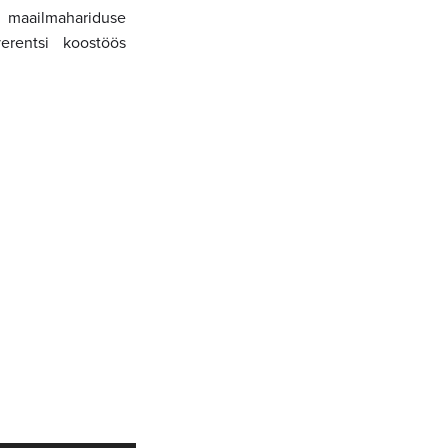
 maailmahariduse
erentsi koostöös