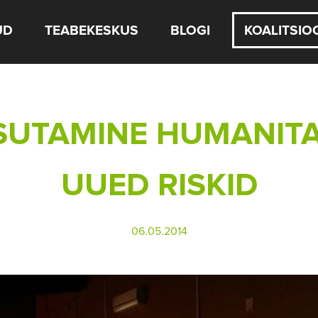
UD
TEABEKESKUS
BLOGI
KOALITSIO
UTAMINE HUMANITA
UUED RISKID
06.05.2014