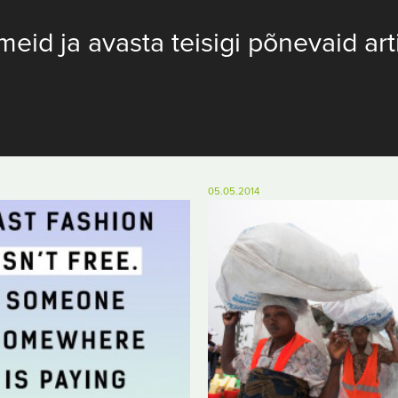
meid ja avasta teisigi põnevaid art
05.05.2014