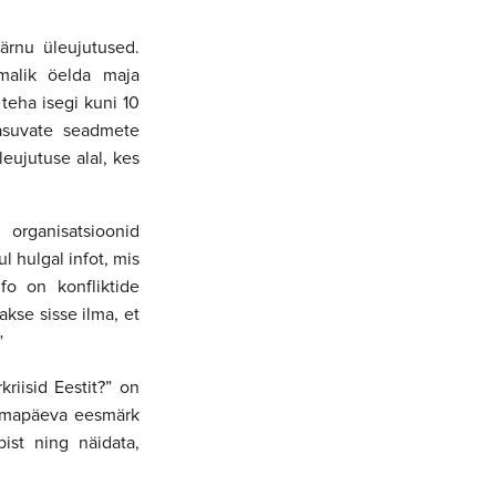
ärnu üleujutused.
õimalik öelda maja
teha isegi kuni 10
 asuvate seadmete
eujutuse alal, kes
 organisatsioonid
 hulgal infot, mis
fo on konfliktide
kse sisse ilma, et
”
iisid Eestit?” on
ilmapäeva eesmärk
ist ning näidata,