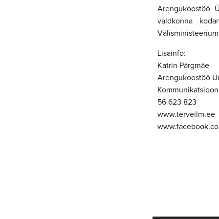
Arengukoostöö Ü
valdkonna kodan
Välisministeerium
Lisainfo:
Katrin Pärgmäe
Arengukoostöö Ü
Kommunikatsiooni
56 623 823
www.terveilm.ee
www.facebook.co