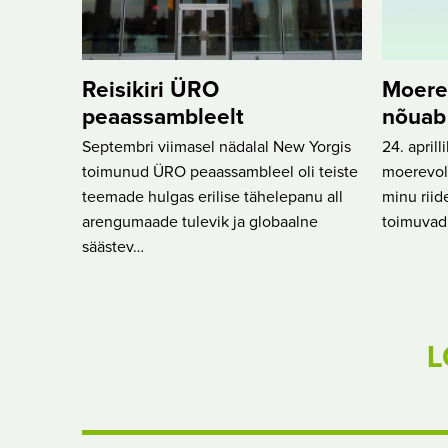
Reisikiri ÜRO
Moerev
peaassambleelt
nõuab 
Septembri viimasel nädalal New Yorgis
24. april
toimunud ÜRO peaassambleel oli teiste
moerevolu
teemade hulgas erilise tähelepanu all
minu riid
arengumaade tulevik ja globaalne
toimuvad
säästev…
L