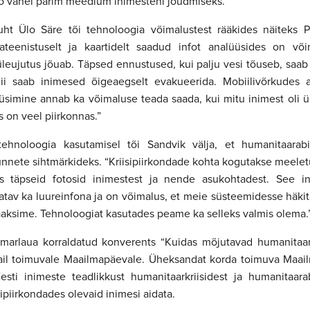
o vahel parim meedium inimesteni jõudmiseks.”
ht Ülo Säre tõi tehnoloogia võimalustest rääkides näiteks P
ilmateenistuselt ja kaartidelt saadud infot analüüsides on v
leujutus jõuab. Täpsed ennustused, kui palju vesi tõuseb, saab 
ii saab inimesed õigeaegselt evakueerida. Mobiilivõrkudes
simine annab ka võimaluse teada saada, kui mitu inimest oli ül
 on veel piirkonnas.”
tehnoloogia kasutamisel tõi Sandvik välja, et humanitaarabi
nete sihtmärkideks. “Kriisipiirkondade kohta kogutakse meeletul
ks täpseid fotosid inimestest ja nende asukohtadest. See in
atav ka luureinfona ja on võimalus, et meie süsteemidesse häkita
 saaksime. Tehnoloogiat kasutades peame ka selleks valmis olema.
arlaua korraldatud konverents “Kuidas mõjutavad humanitaarkr
il toimuvale Maailmapäevale. Üheksandat korda toimuva Maa
sti inimeste teadlikkust humanitaarkriisidest ja humanitaarab
ipiirkondades olevaid inimesi aidata.