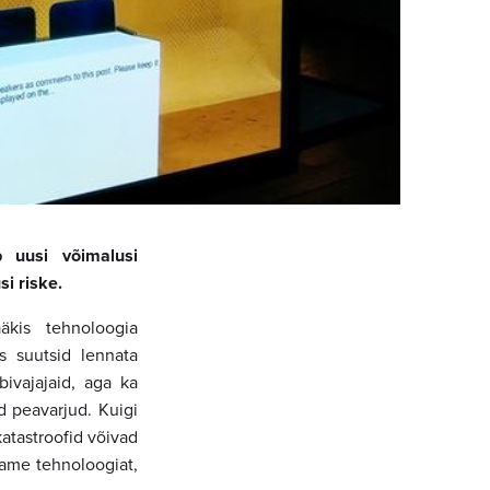
b uusi võimalusi
i riske.
äkis tehnoloogia
is suutsid lennata
bivajajaid, aga ka
d peavarjud. Kuigi
katastroofid võivad
tame tehnoloogiat,