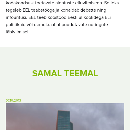
kodakondsust toetavate algatuste elluviimisega. Selleks
tegeleb EEL teabetööga ja korraldab debatte ning
infoüritusi. EEL teeb koostööd Eesti ülikoolidega ELi
poliitikaid või demokraatiat puudutavate uuringute
läbiviimisel.
SAMAL TEEMAL
07.10.2013