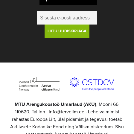
MTÜ Arengukoostöö Ümarlaud (AKÜ)
, Mooni 66,
110620, Tallinn ·
info@terveilm.ee
· Lehe valmimist
rahastas Euroopa Liit, ülal pidamist ja tegevusi toetab
Aktiivsete Kodanike Fond ning Välisministeerium. Sisu