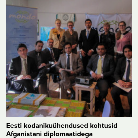
Eesti kodanikuühendused kohtusid
Afganistani diplomaatidega