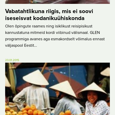
Vabatahtlikuna riigis, mis ei soovi
iseseisvat kodanikuühiskonda
Olen õpingute raames ning isiklikust reisipisikust
kannustatuna mitmeid kordi viibinud välismaal. GLEN
programmiga avanes aga esmakordselt võimalus ennast
väljaspool Eestit…
23.01.2015