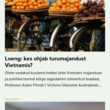
Loeng: kes ohjab turumajandust
Vietnamis?
Olete oodatud kuulama hetkel ühte Vietnami majanduse
ja poliitika teemal kõige sagedamini tsiteeritud teadlast,
Professor Adam Fforde’i Victoria Ülikoolist Austraaliast….
04.04.2013