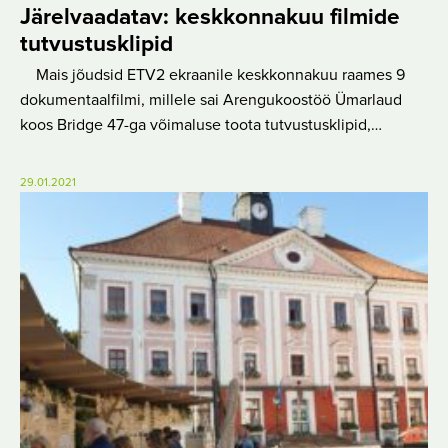
Järelvaadatav: keskkonnakuu filmide
tutvustusklipid
Mais jõudsid ETV2 ekraanile keskkonnakuu raames 9
dokumentaalfilmi, millele sai Arengukoostöö Ümarlaud
koos Bridge 47-ga võimaluse toota tutvustusklipid,…
29.01.2021