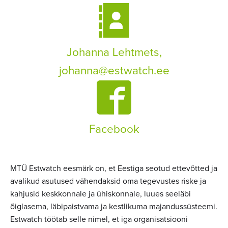
Johanna Lehtmets,
johanna@estwatch.ee
Facebook
MTÜ Estwatch eesmärk on, et Eestiga seotud ettevõtted ja
avalikud asutused vähendaksid oma tegevustes riske ja
kahjusid keskkonnale ja ühiskonnale, luues seeläbi
õiglasema, läbipaistvama ja kestlikuma majandussüsteemi.
Estwatch töötab selle nimel, et iga organisatsiooni