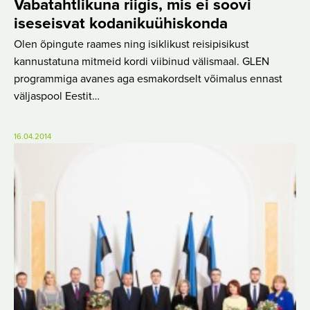
Vabatahtlikuna riigis, mis ei soovi
iseseisvat kodanikuühiskonda
Olen õpingute raames ning isiklikust reisipisikust
kannustatuna mitmeid kordi viibinud välismaal. GLEN
programmiga avanes aga esmakordselt võimalus ennast
väljaspool Eestit…
16.04.2014