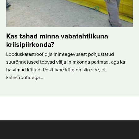
Kas tahad minna vabatahtlikuna
kriisipiirkonda?
Looduskatastroofid ja inimtegevusest põhjustatud
suurõnnetused toovad välja inimkonna parimad, aga ka
halvimad küljed. Positiivne külg on siin see, et
katastroofidega…