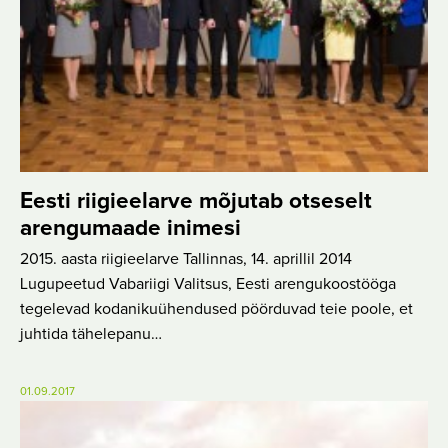
Eesti riigieelarve mõjutab otseselt
arengumaade inimesi
2015. aasta riigieelarve Tallinnas, 14. aprillil 2014
Lugupeetud Vabariigi Valitsus, Eesti arengukoostööga
tegelevad kodanikuühendused pöörduvad teie poole, et
juhtida tähelepanu…
01.09.2017