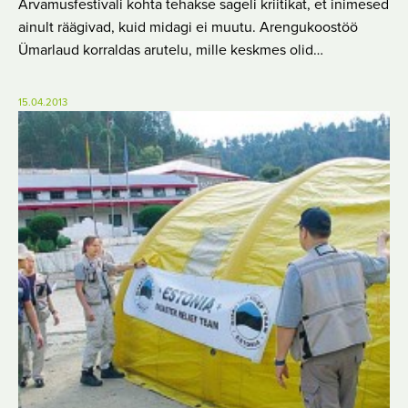
Arvamusfestivali kohta tehakse sageli kriitikat, et inimesed
ainult räägivad, kuid midagi ei muutu. Arengukoostöö
Ümarlaud korraldas arutelu, mille keskmes olid…
15.04.2013