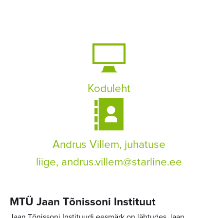
Koduleht
Andrus Villem, juhatuse
liige,
andrus.villem@starline.ee
MTÜ Jaan Tõnissoni Instituut
Jaan Tõnissoni Instituudi eesmärk on lähtudes Jaan