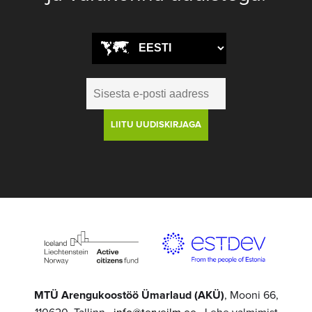
MTÜ Arengukoostöö Ümarlaud (AKÜ)
, Mooni 66,