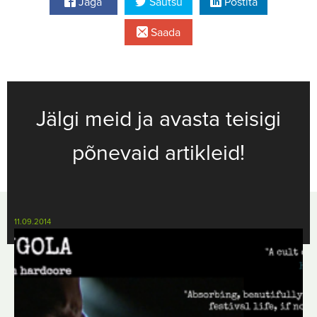
Jaga
Säutsu
Postita
Saada
Jälgi meid ja avasta teisigi
põnevaid artikleid!
11.09.2014