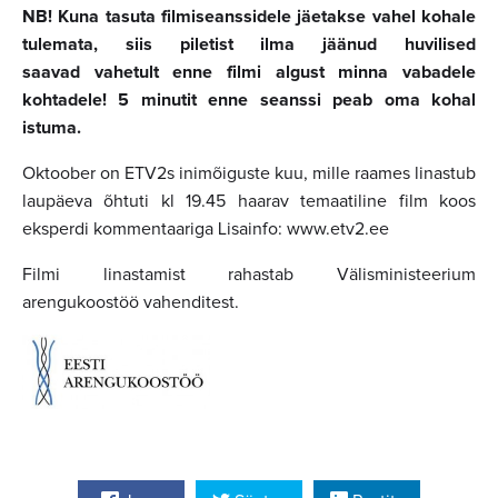
NB! Kuna tasuta filmiseanssidele jäetakse vahel kohale
tulemata, siis piletist ilma jäänud huvilised
saavad vahetult enne filmi algust minna vabadele
kohtadele! 5 minutit enne seanssi peab oma kohal
istuma.
Oktoober on ETV2s inimõiguste kuu, mille raames linastub
laupäeva õhtuti kl 19.45 haarav temaatiline film koos
eksperdi kommentaariga Lisainfo: www.etv2.ee
Filmi linastamist rahastab Välisministeerium
arengukoostöö vahenditest.