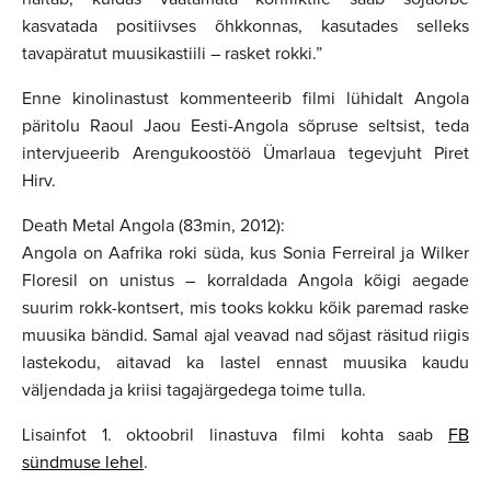
kasvatada positiivses õhkkonnas, kasutades selleks
tavapäratut muusikastiili – rasket rokki.”
Enne kinolinastust kommenteerib filmi lühidalt Angola
päritolu Raoul Jaou Eesti-Angola sõpruse seltsist, teda
intervjueerib Arengukoostöö Ümarlaua tegevjuht Piret
Hirv.
Death Metal Angola (83min, 2012):
Angola on Aafrika roki süda, kus Sonia Ferreiral ja Wilker
Floresil on unistus – korraldada Angola kõigi aegade
suurim rokk-kontsert, mis tooks kokku kõik paremad raske
muusika bändid. Samal ajal veavad nad sõjast räsitud riigis
lastekodu, aitavad ka lastel ennast muusika kaudu
väljendada ja kriisi tagajärgedega toime tulla.
Lisainfot 1. oktoobril linastuva filmi kohta saab
FB
sündmuse lehel
.