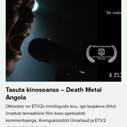
Tasuta kinoseanss – Death Metal
Angola
Oktoober on ETV2s inimõiguste kuu, iga laupäeva õhtul
linastub temaatiline film koos spetsialisti
kommentaariga. Arengukoostöö Ümarlaud ja ETV2