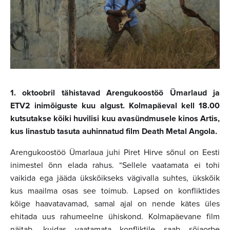
1. oktoobril tähistavad Arengukoostöö Ümarlaud ja
ETV2 inimõiguste kuu algust. Kolmapäeval kell 18.00
kutsutakse kõiki huvilisi kuu avasündmusele kinos Artis,
kus linastub tasuta auhinnatud film Death Metal Angola.
Arengukoostöö Ümarlaua juhi Piret Hirve sõnul on Eesti
inimestel õnn elada rahus. “Sellele vaatamata ei tohi
vaikida ega jääda ükskõikseks vägivalla suhtes, ükskõik
kus maailma osas see toimub. Lapsed on konfliktides
kõige haavatavamad, samal ajal on nende kätes üles
ehitada uus rahumeelne ühiskond. Kolmapäevane film
näitab, kuidas vaatamata konfliktile saab sõjaorbe