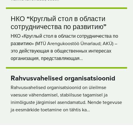
НКО “Круглый стол в области
сотрудничества по развитию”
НКО «Круглый стол в области сотрудничества по
развитию» (MTÜ Arengukoostöö Ümarlaud; AKÜ) –
это действующая в общественных интересах
организация, представляющая…
Rahvusvahelised organisatsioonid
Rahvusvahelised organisatsioonid on üleilmse
vaesuse vähendamisel, stabiilsuse tagamisel ja
inimõiguste järgimisel asendamatud. Nende tegevuse
ja eesmärkide toetamine on tähtis ka…