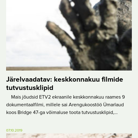
Järelvaadatav: keskkonnakuu filmide
tutvustusklipid
Mais jõudsid ETV2 ekraanile keskkonnakuu raames 9
dokumentaalfilmi, millele sai Arengukoostöö Ümarlaud
koos Bridge 47-ga võimaluse toota tutvustusklipid,…
07.10.2019