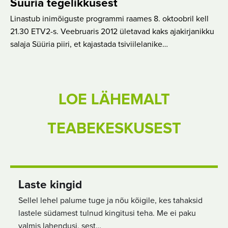
Süüria tegelikkusest
Linastub inimõiguste programmi raames 8. oktoobril kell
21.30 ETV2-s. Veebruaris 2012 ületavad kaks ajakirjanikku
salaja Süüria piiri, et kajastada tsiviilelanike…
LOE LÄHEMALT
TEABEKESKUSEST
Laste kingid
Sellel lehel palume tuge ja nõu kõigile, kes tahaksid
lastele südamest tulnud kingitusi teha. Me ei paku
valmis lahendusi, sest…