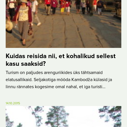
Kuidas reisida nii, et kohalikud sellest
kasu saaksid?
Turism on paljudes arenguriikides üks tähtsamaid
elatusallikaid. Seljakotiga mööda Kambodža külasid ja
linnu rännates kogesime omal nahal, et iga turisti…
14.10.2015