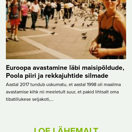
Euroopa avastamine läbi maisipõldude,
Poola piiri ja rekkajuhtide silmade
Aastal 2017 tundub uskumatu, et aastal 1998 oli maailma
avastamise kihk nii meeletult suur, et pakid lihtsalt oma
tibatillukese seljakoti,…
LOE LÄHEMALT