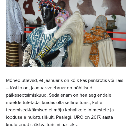
Mõned ütlevad, et jaanuaris on kõik kas pankrotis või Tais
– tõsi ta on, jaanuar-veebruar on põhilised
päikeseotsimiskuud. Seda enam on hea aeg endale
meelde tuletada, kuidas olla selline turist, kelle
tegemised-käimised ei mõju kohalikele inimestele ja
loodusele hukatuslikult. Pealegi, ÜRO on 2017. aasta
kuulutanud säästva turismi aastaks.