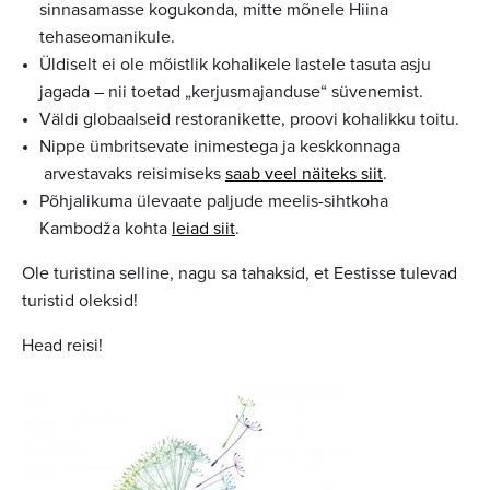
sinnasamasse kogukonda, mitte mõnele Hiina
tehaseomanikule.
Üldiselt ei ole mõistlik kohalikele lastele tasuta asju
jagada – nii toetad „kerjusmajanduse“ süvenemist.
Väldi globaalseid restoranikette, proovi kohalikku toitu.
Nippe ümbritsevate inimestega ja keskkonnaga
arvestavaks reisimiseks
saab veel näiteks siit
.
Põhjalikuma ülevaate paljude meelis-sihtkoha
Kambodža kohta
leiad siit
.
Ole turistina selline, nagu sa tahaksid, et Eestisse tulevad
turistid oleksid!
Head reisi!