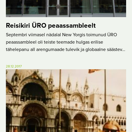
Reisikiri ÜRO peaassambleelt
Septembri viimasel nädalal New Yorgis toimunud ÜRO
peaassambleel oli teiste teemade hulgas erilise
tähelepanu all arengumaade tulevik ja globaalne säästev…
28.12.2017