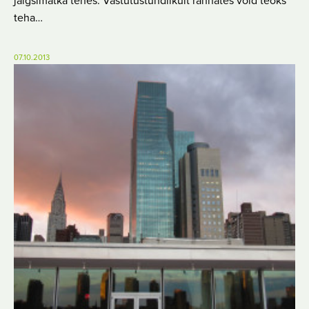
jalgsimatka tehes. Vastutustundlikult rännates võid teoks
teha…
07.10.2013