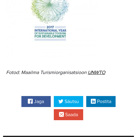
Fotod: Maailma Turismiorganisatsioon
UNWTO
Jaga
Säutsu
Postita
Saada