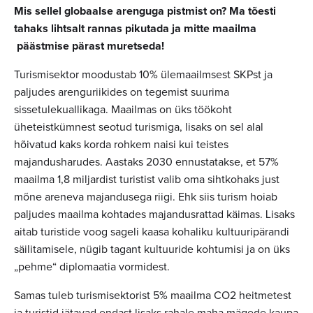
Mis sellel globaalse arenguga pistmist on? Ma tõesti
tahaks lihtsalt rannas pikutada ja mitte maailma
päästmise pärast muretseda!
Turismisektor moodustab 10% ülemaailmsest SKPst ja
paljudes arenguriikides on tegemist suurima
sissetulekuallikaga. Maailmas on üks töökoht
üheteistkümnest seotud turismiga, lisaks on sel alal
hõivatud kaks korda rohkem naisi kui teistes
majandusharudes. Aastaks 2030 ennustatakse, et 57%
maailma 1,8 miljardist turistist valib oma sihtkohaks just
mõne areneva majandusega riigi. Ehk siis turism hoiab
paljudes maailma kohtades majandusrattad käimas. Lisaks
aitab turistide voog sageli kaasa kohaliku kultuuripärandi
säilitamisele, nügib tagant kultuuride kohtumisi ja on üks
„pehme“ diplomaatia vormidest.
Samas tuleb turismisektorist 5% maailma CO2 heitmetest
ja turistid jätavad endast lisaks rahale maha mägede kaupa