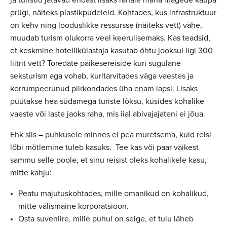
prügi, näiteks plastikpudeleid. Kohtades, kus infrastruktuur
on kehv ning looduslikke ressursse (näiteks vett) vähe,
muudab turism olukorra veel keerulisemaks. Kas teadsid,
et keskmine hotellikülastaja kasutab õhtu jooksul ligi 300
liitrit vett? Toredate päikesereiside kuri sugulane
seksturism aga vohab, kuritarvitades väga vaestes ja
korrumpeerunud piirkondades üha enam lapsi. Lisaks
püütakse hea südamega turiste lõksu, küsides kohalike
vaeste või laste jaoks raha, mis iial abivajajateni ei jõua.
Ehk siis – puhkusele minnes ei pea muretsema, kuid reisi
lõbi mõtlemine tuleb kasuks. Tee kas või paar väikest
sammu selle poole, et sinu reisist oleks kohalikele kasu,
mitte kahju:
Peatu majutuskohtades, mille omanikud on kohalikud,
mitte välismaine korporatsioon.
Osta suveniire, mille puhul on selge, et tulu läheb