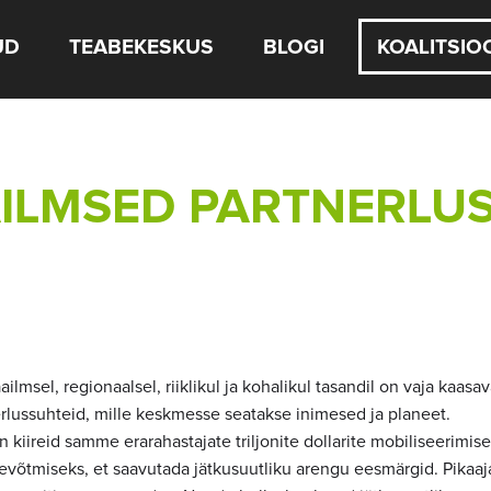
UD
TEABEKESKUS
BLOGI
KOALITSIO
ILMSED PARTNERLU
ilmsel, regionaalsel, riiklikul ja kohalikul tasandil on vaja kaasa
rlussuhteid, mille keskmesse seatakse inimesed ja planeet.
n kiireid samme erarahastajate triljonite dollarite mobiliseerimi
evõtmiseks, et saavutada jätkusuutliku arengu eesmärgid. Pikaaja