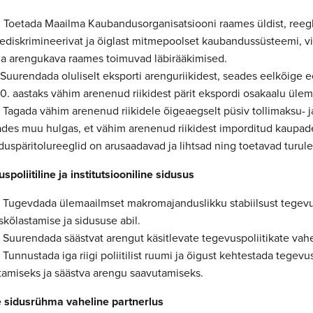
10 Toetada Maailma Kaubandusorganisatsiooni raames üldist, reegl
tediskrimineerivat ja õiglast mitmepoolset kaubandussüsteemi, v
a arengukava raames toimuvad läbirääkimised.
1 Suurendada oluliselt eksporti arenguriikidest, seades eelkõige
0. aastaks vähim arenenud riikidest pärit ekspordi osakaalu üle
2 Tagada vähim arenenud riikidele õigeaegselt püsiv tollimaksu- 
ades muu hulgas, et vähim arenenud riikidest imporditud kaupad
duspäritolureeglid on arusaadavad ja lihtsad ning toetavad turul
spoliitiline ja institutsiooniline sidusus
13 Tugevdada ülemaailmset makromajanduslikku stabiilsust tegevu
kõlastamise ja sidususe abil.
4 Suurendada säästvat arengut käsitlevate tegevuspoliitikate vahe
5 Tunnustada iga riigi poliitilist ruumi ja õigust kehtestada tegev
tamiseks ja säästva arengu saavutamiseks.
 sidusrühma vaheline partnerlus