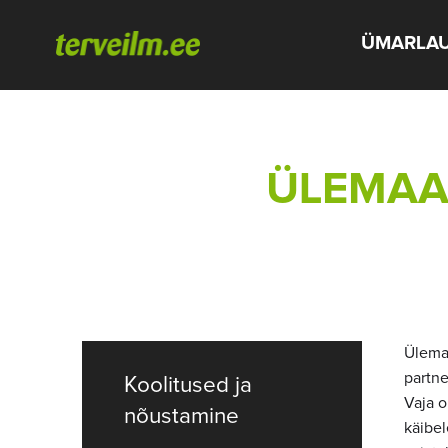
ÜMARLA
ÜLEMAA
Ülemaa
partne
Koolitused ja
Vaja o
nõustamine
käibel