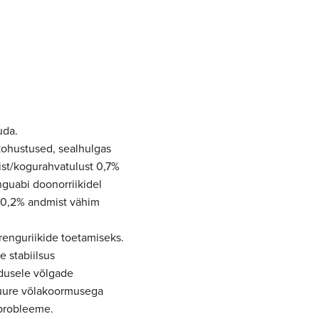
uda.
 kohustused, sealhulgas
ist/kogurahvatulust 0,7%
nguabi doonorriikidel
t 0,2% andmist vähim
arenguriikide toetamiseks.
e stabiilsus
adusele võlgade
 suure võlakoormusega
 probleeme.