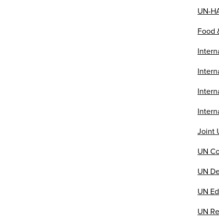
UN-H
Food 
Intern
Intern
Intern
Inter
Joint
UN Co
UN De
UN Edu
UN Re