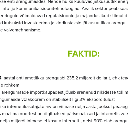
kse eriti arengumaades. Nende hulka kuuluvad jätkusuutlik energia
 info- ja kommunikatsioonitehnoloogiad. Avalik sektor peab se
eeringuid võimaldavad regulatsioonid ja majanduslikud stiimuli
d kutsuksid investeerima ja kindlustaksid jätkusuutlikku arengu
kke valvemehhanisme.
FAKTID:
. aastal anti ametlikku arenguabi 235,2 miljardit dollarit, ehk te
ge rohkem
 arengumaade importkaupadest jõuab arenenud riikidesse tolli
ngumaade võlakoorem on stabiilselt ligi 3% eksporditulust
rika internetikasutajate arv on viimase nelja aasta jooksul peaa
 maailma noortest on digitaalsed pärismaalased ja internetis vee
nelja miljardi inimese ei kasuta internetti, neist 90% elab aren