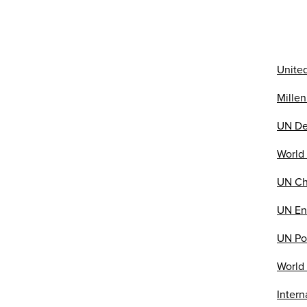
Unite
Mille
UN De
World
UN Ch
UN En
UN Po
World
Intern