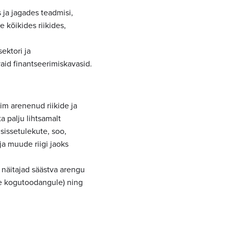
 ja jagades teadmisi,
 kõikides riikides,
sektori ja
id finantseerimiskavasid.
im arenenud riikide ja
 palju lihtsamalt
sissetulekute, soo,
ja muude riigi jaoks
a näitajad säästva arengu
e kogutoodangule) ning