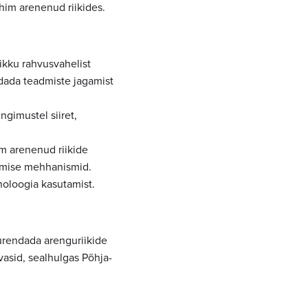
him arenenud riikides.
ikku rahvusvahelist
dada teadmiste jagamist
gimustel siiret,
im arenenud riikide
damise mehhanismid.
noloogia kasutamist.
uurendada arenguriikide
vasid, sealhulgas Põhja-