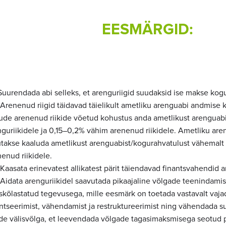
EESMÄRGID:
 Suurendada abi selleks, et arenguriigid suudaksid ise makse kog
2 Arenenud riigid täidavad täielikult ametliku arenguabi andmise
jude arenenud riikide võetud kohustus anda ametlikust arenguab
nguriikidele ja 0,15–0,2% vähim arenenud riikidele. Ametliku are
utakse kaaluda ametlikust arenguabist/kogurahvatulust vähemal
enud riikidele.
 Kaasata erinevatest allikatest pärit täiendavad finantsvahendid 
 Aidata arenguriikidel saavutada pikaajaline võlgade teenindamis
skõlastatud tegevusega, mille eesmärk on toetada vastavalt vaj
antseerimist, vähendamist ja restruktureerimist ning vähendada
kide välisvõlga, et leevendada võlgade tagasimaksmisega seotud