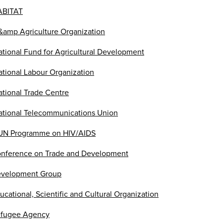
ABITAT
&amp Agriculture Organization
ational Fund for Agricultural Development
ational Labour Organization
ational Trade Centre
national Telecommunications Union
 UN Programme on HIV/AIDS
nference on Trade and Development
velopment Group
cational, Scientific and Cultural Organization
fugee Agency