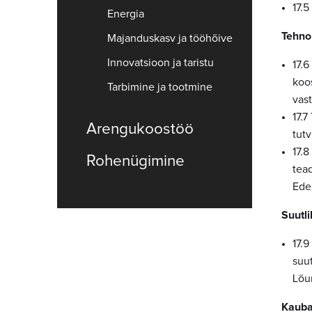
17.
Energia
Tehno
Majanduskasv ja tööhõive
Innovatsioon ja taristu
17.
koo
Tarbimine ja tootmine
vast
17.
Arengukoostöö
tutv
17.8
Rohenügimine
tea
Ede
Suutl
17.9
suu
Lõu
Kaub