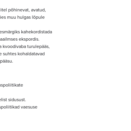
itel põhinevat, avatud,
iies muu hulgas lõpule
 eesmärgiks kahekordistada
maailmses ekspordis.
ja kvoodivaba turulepääs,
e suhtes kohaldatavad
epääsu.
spoliitikate
list sidusust.
uspoliitikad vaesuse