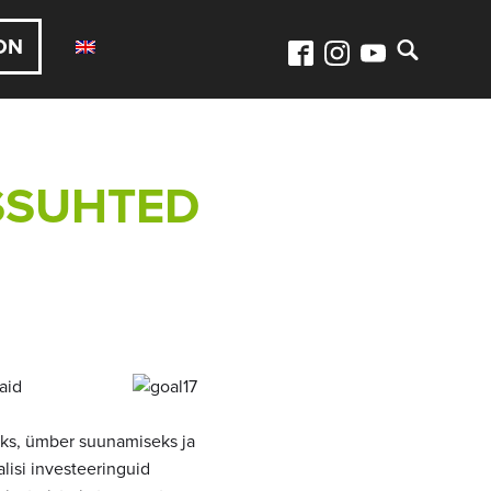
ON
SSUHTED
vaid
seks, ümber suunamiseks ja
lisi investeeringuid