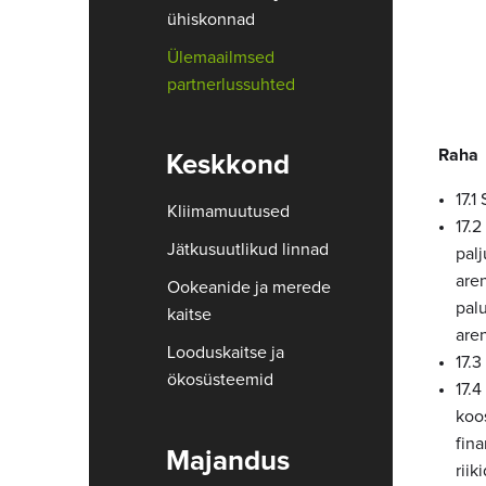
ühiskonnad
Ülemaailmsed
partnerlussuhted
Raha
Keskkond
17.1
Kliimamuutused
17.
Jätkusuutlikud linnad
pal
are
Ookeanide ja merede
pal
kaitse
aren
Looduskaitse ja
17.3
ökosüsteemid
17.4
koo
fin
Majandus
rii