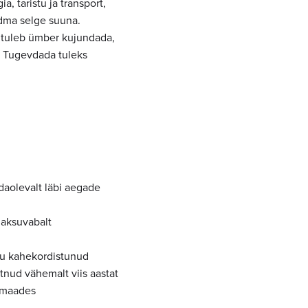
, taristu ja transport,
adma selge suuna.
d tuleb ümber kujundada,
t. Tugevdada tuleks
adaolevalt läbi aegade
maksuvabalt
egu kahekordistunud
tnud vähemalt viis aastat
gumaades