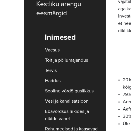
vajata
Kestliku arengu
aga ka
eesmärgid
Invest
et nee
riikli
Inimesed
Vaesus
Toit ja põllumajandus
Tervis
2014
Haridus
kõi
Sooline võrdõiguslikkus
79%
Vesi ja kanalisatsioon
Are
Aaf
Ebavõrdsus riikides ja
30%
riikide vahel
Üle 
Rahumeelsed ja kaasavad