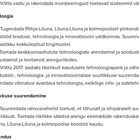
5 Võtta vastu ja rakendada investeeringuid toetavad süsteemid vä
loogia
6 Tugevdada Põhja-Lõuna, Lõuna-Lõuna ja kolmepoolset piirkondl
stööd teaduse, tehnoloogia ja innovatsiooni valdkonnas. Suuren
astikku kokkulepitud tingimustel.
7 Toetada keskkonnaohutute tehnoloogiate arendamist ja soodustin
ustamist ja levitamist arenguriikides.
 Võtta 2017. aastaks täielikult kasutusele tehnoloogiapank ja väh
dustöö-, tehnoloogia- ja innovatsioonialase suutlikkuse suuren
ndada võimalusi avardava tehnoloogia, eelkõige info- ja sideteh
ikkuse suurendamine
 Suurendada rahvusvahelist toetust, et tõhusalt ja sihipäraselt s
tlikkust. Toetada riiklikke säästva arengu eesmärkide rakenduska
na, Lõuna-Lõuna ja kolmepoolse koostöö kaudu.
andus