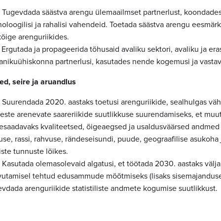
16 Tugevdada säästva arengu ülemaailmset partnerlust, koondades
oloogilisi ja rahalisi vahendeid. Toetada säästva arengu eesmärke
õige arenguriikides.
7 Ergutada ja propageerida tõhusaid avaliku sektori, avaliku ja era
anikuühiskonna partnerlusi, kasutades nende kogemusi ja vastava
d, seire ja aruandlus
8 Suurendada 2020. aastaks toetusi arenguriikide, sealhulgas väh
este arenevate saareriikide suutlikkuse suurendamiseks, et muuta
tesaadavaks kvaliteetsed, õigeaegsed ja usaldusväärsed andmed 
se, rassi, rahvuse, rändeseisundi, puude, geograafilise asukoha 
iste tunnuste lõikes.
9 Kasutada olemasolevaid algatusi, et töötada 2030. aastaks välj
vutamisel tehtud edusammude mõõtmiseks (lisaks sisemajandus
vdada arenguriikide statistiliste andmete kogumise suutlikkust.