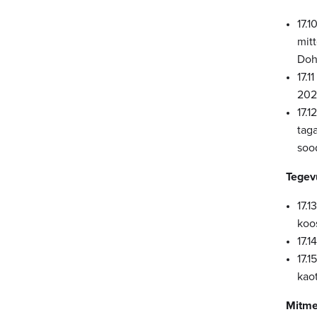
17.
mit
Doh
17.1
202
17.1
tag
soo
Tegevu
17.
koos
17.1
17.1
kao
Mitme