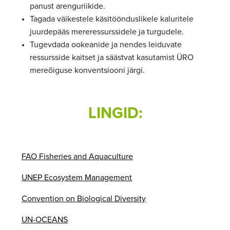
panust arenguriikide.
Tagada väikestele käsitöönduslikele kaluritele
juurdepääs mereressurssidele ja turgudele.
Tugevdada ookeanide ja nendes leiduvate
ressursside kaitset ja säästvat kasutamist ÜRO
mereõiguse konventsiooni järgi.
LINGID:
FAO Fisheries and Aquaculture
UNEP Ecosystem Management
Convention on Biological Diversity
UN-OCEANS