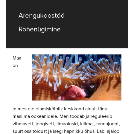
Arengukoostöö
Rohenügimine
Maa
on
inimestele elamiskõlblik keskkond ainult tänu
maailma ookeanidele. Meri toodab ja reguleerib
vihmavett, joogivett, ilmaolusid, kliimat, rannajoont,
suurt osa toidust ja isegi hapnikku õhus. Läbi ajaloo