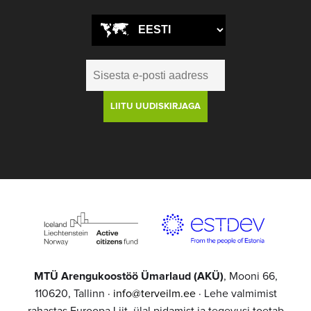
MTÜ Arengukoostöö Ümarlaud (AKÜ)
, Mooni 66,
110620, Tallinn ·
info@terveilm.ee
· Lehe valmimist
rahastas Euroopa Liit, ülal pidamist ja tegevusi toetab