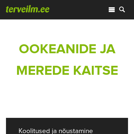
OOKEANIDE JA
MEREDE KAITSE
Koolitused ja nõustamine