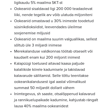
ligikaudu 5% maailma SKT-st
Ookeanid sisaldavad ligi 200 000 teadaolevat
liiki, nende tegelik arv võib ulatuda miljoniteni
Ookeanid omastavad u 30% inimeste toodetud
süsinikdioksiidist, leevendades üleilmse
soojenemise mõjusid
Ookeanid on maailma suurim valguallikas, sellest
sõltub üle 3 miljardi inimese
Merekalanduse valdkonnas töötab otseselt või
kaudselt enam kui 200 miljonit inimest
Kalapüügi toetused aitavad kaasa paljude
kalaliikide kiirele kadumisele ja takistavad
kalavarude säilitamist. Selle tõttu teenitakse
ookeanikalandusest igal aastal võimalikust
summast 50 miljardit dollarit vähem
Inimtegevus, sh saaste, otsalõppenud kalavarud
ja rannikuelupaikade kadumine, kahjustab rängalt
lausa 40% maailma ookeanidest