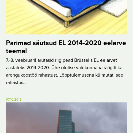
Parimad säutsud EL 2014-2020 eelarve
teemal
7.-8. veebruaril arutasid riigipead Brüsselis EL eelarvet
aastateks 2014-2020. Ühe olulise valdkonnana räägiti ka
arengukoostöö rahastust. Lõpptulemusena külmutati see
rahastus…
07.10.2013