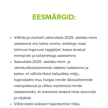
EESMÄRGID:
Vältida ja oluliselt vähendada 2025. aastaks mere
saastamist mis tahes vormis, eelkõige maal
toimuva tegevuse tagajärjel, kaasa arvatud
mereprahi ja toitainetega saastamine.
Saavutada 2020. aastaks mere- ja
rannikuökosüsteemide säästev haldamine ja
kaitse, et vältida tõsist kahjulikku mõju,
tugevdades muu hulgas nende ökosüsteemide
vastupidavust ja võttes meetmeid nende
taastamiseks, et ookeanid oleksid heas seisundis
ja viljakad.
Vähendada ookeani hapestumise mõju,