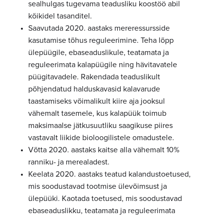
sealhulgas tugevama teadusliku koostöö abil
kõikidel tasanditel.
Saavutada 2020. aastaks mereressursside
kasutamise tõhus reguleerimine. Teha lõpp
ülepüügile, ebaseaduslikule, teatamata ja
reguleerimata kalapüügile ning hävitavatele
püügitavadele. Rakendada teaduslikult
põhjendatud halduskavasid kalavarude
taastamiseks võimalikult kiire aja jooksul
vähemalt tasemele, kus kalapüük toimub
maksimaalse jätkusuutliku saagikuse piires
vastavalt liikide bioloogilistele omadustele.
Võtta 2020. aastaks kaitse alla vähemalt 10%
ranniku- ja merealadest.
Keelata 2020. aastaks teatud kalandustoetused,
mis soodustavad tootmise ülevõimsust ja
ülepüüki. Kaotada toetused, mis soodustavad
ebaseaduslikku, teatamata ja reguleerimata