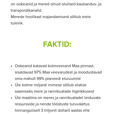
on ookeanid ja mered olnud olulised kaubandus- ja
transpordikanalid.
Merede hoolikast majandamisest sõltub meie
tulevik.
FAKTID:
Ookeanid katavad kolmveerand Maa pinnast,
sisaldavad 97% Maa veevarudest ja moodustavad
oma mahult 99% planeedi eluruumist
Üle kolme miljardi inimese sõltub elatise
saamiseks mere ja rannikualade liigirikkusest
Üle maailma on meres ja rannikualadel leiduvate
ressursside ja nende tööstuste turuväärtus
hinnanguliselt 3 triljonit dollarit aastas ehk