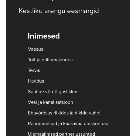
Kestliku arengu eesmärgid
Inimesed
Vaesus
Toit ja põllumajandus
Tervis
Haridus
Sooline võrdõiguslikkus
Vesi ja kanalisatsioon
Ebavõrdsus riikides ja riikide vahel
Rahumeelsed ja kaasavad ühiskonnad
Ülemaailmsed partnerlussuhted