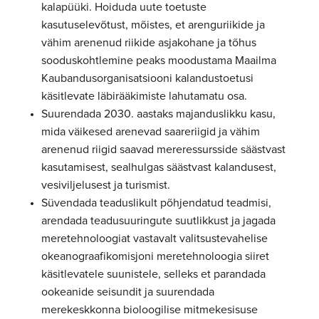
kalapüüki. Hoiduda uute toetuste
kasutuselevõtust, mõistes, et arenguriikide ja
vähim arenenud riikide asjakohane ja tõhus
sooduskohtlemine peaks moodustama Maailma
Kaubandusorganisatsiooni kalandustoetusi
käsitlevate läbirääkimiste lahutamatu osa.
Suurendada 2030. aastaks majanduslikku kasu,
mida väikesed arenevad saareriigid ja vähim
arenenud riigid saavad mereressursside säästvast
kasutamisest, sealhulgas säästvast kalandusest,
vesiviljelusest ja turismist.
Süvendada teaduslikult põhjendatud teadmisi,
arendada teadusuuringute suutlikkust ja jagada
meretehnoloogiat vastavalt valitsustevahelise
okeanograafikomisjoni meretehnoloogia siiret
käsitlevatele suunistele, selleks et parandada
ookeanide seisundit ja suurendada
merekeskkonna bioloogilise mitmekesisuse