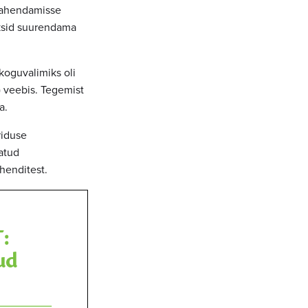
 lahendamisse
aksid suurendama
koguvalimiks oli
%) veebis. Tegemist
a.
riduse
atud
henditest.