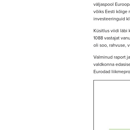
väljaspool Euroop
võiks Eesti kõige
investeeringuid k
Küsitlus viidi läb
1088 vastajat vanu
oli soo, rahvuse, 
Valminud raport j
valdkonna edasise
Eurodad liikmepro