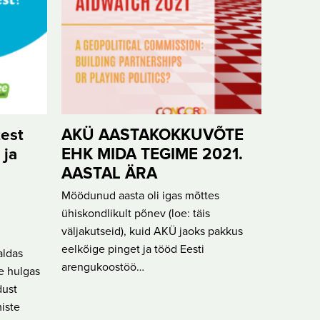
test
AKÜ AASTAKOKKUVÕTE
 ja
EHK MIDA TEGIME 2021.
AASTAL ÄRA
Möödunud aasta oli igas mõttes
ühiskondlikult põnev (loe: täis
väljakutseid), kuid AKÜ jaoks pakkus
eelkõige pinget ja tööd Eesti
aldas
arengukoostöö…
ke hulgas
dust
iste