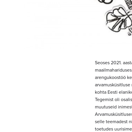
Seoses 2021. aasta
maailmahariduses 
arengukoostöö kes
arvamusküsitluse 
kohta Eesti elanik
Tegemist oli osali
muutuseid inimest
Arvamusküsitluses
selle teemadest n
toetudes uurisime