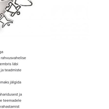
ga
 rahvusvahelise
embris läbi
 ja teadmiste
amaks jälgida
haridusest ja
ele teemadele
 rahastamist