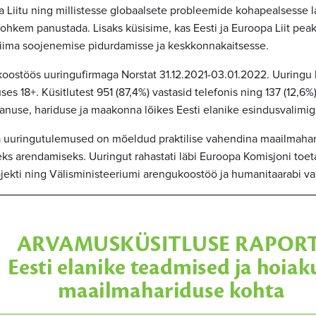
a Liitu ning millistesse globaalsete probleemide kohapealsesse
 rohkem panustada. Lisaks küsisime, kas Eesti ja Euroopa Liit pe
liima soojenemise pidurdamisse ja keskkonnakaitsesse.
i koostöös uuringufirmaga Norstat 31.12.2021-03.01.2022. Uuringu 
ses 18+. Küsitlutest 951 (87,4%) vastasid telefonis ning 137 (12,6
vanuse, hariduse ja maakonna lõikes Eesti elanike esindusvalimig
a uuringutulemused on mõeldud praktilise vahendina maailmaha
ks arendamiseks. Uuringut rahastati läbi Euroopa Komisjoni toet
jekti ning Välisministeeriumi arengukoostöö ja humanitaarabi va