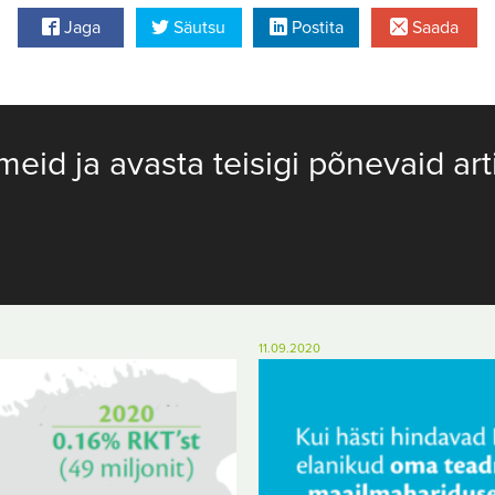
Jaga
Säutsu
Postita
Saada
meid ja avasta teisigi põnevaid art
11.09.2020