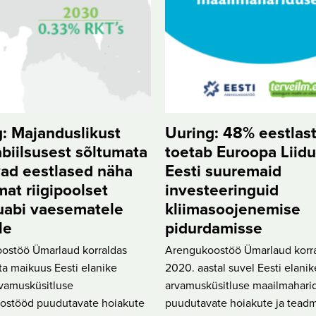
: Majanduslikust
Uuring: 48% eestlas
biilsusest sõltumata
toetab Euroopa Liidu
vad eestlased näha
Eesti suuremaid
at riigipoolset
investeeringuid
uabi vaesematele
kliimasoojenemise
le
pidurdamisse
ostöö Ümarlaud korraldas
Arengukoostöö Ümarlaud korr
ta maikuus Eesti elanike
2020. aastal suvel Eesti elani
rvamusküsitluse
arvamusküsitluse maailmahari
ostööd puudutavate hoiakute
puudutavate hoiakute ja teadm