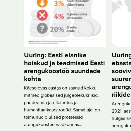
Uuring: Eesti elanike
Uuring
hoiakud ja teadmised Eesti
ebasta
arengukoostöö suundade
soovi
kohta
suurem
areng
Käesolevas aastas on saanud kokku
riikide
mitmed globaalsed julgeolekukriisid,
pandeemia järellainetus ja
Arenguko
humanitaarkatastroofid. Samal ajal on
2021. aas
toimunud olulised protsessid
hulgas a
arengukoostöö valdkonnas…
arenguko