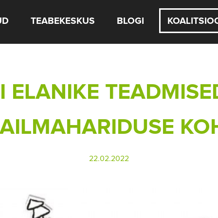
UD
TEABEKESKUS
BLOGI
KOALITSIO
I ELANIKE TEADMIS
AILMAHARIDUSE KO
22.02.2022