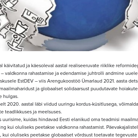
l käivitatud ja käesoleval aastal realiseeruvate riiklike reformide
– valdkonna rahastamise ja edendamise juhtrolli andmine uuele
kusele EstDEV – viis Arengukoostöö Ümarlaud 2021. aasta dets
maailmaharidust ja globaalset solidaarsust puudutavate hoiakute
e hulgas.
selt 2020. aastal läbi viidud uuringu kordus-küsitlusega, võimald
e teadlikkuses ja meelsuses.
 uurisime, kuidas hindavad Eesti elanikud oma teadmisi maailma
ing kui oluliseks peetakse valdkonna rahastamist. Päevakajalist
, kui oluliseks peetakse globaalset võrdsust toetavate tegevuste