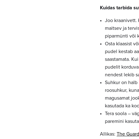
Kuidas tarbida su
Joo kraanivett. 
maitsev ja tervi
piparmünti või k
Osta klaasist võ
pudel kestab aa
saastamata. Kui
pudelit korduva
nendest lekib sa
Suhkur on halb 
roosuhkur, kuna
magusamat jook
kasutada ka kod
Tera soola – vä
paremini kasuta
Allikas:
The Guard