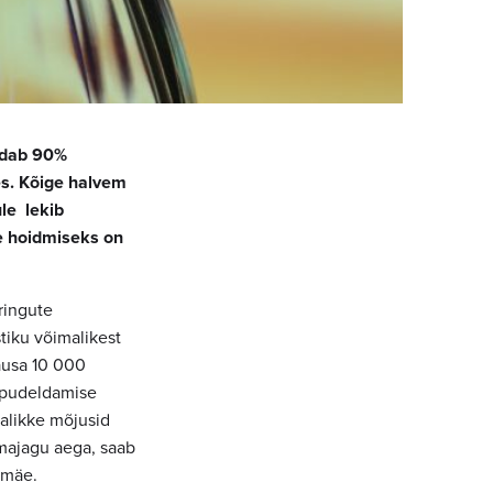
ldab 90%
es. Kõige halvem
ule lekib
ee hoidmiseks on
ringute
tiku võimalikest
lausa 10 000
i pudeldamise
malikke mõjusid
omajagu aega, saab
gmäe.