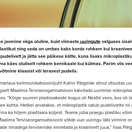
e joomine väga oluline, kuid viimaste
uuringute
valguses sisa
plastikut ning seda on umbes kaks korda rohkem kui kraanive
pudelivett ja jätta see päikese kätte, kuna lisaks mikroplastik
uma käes oluliselt rohkem kemikaale kui külmas. Parim viis v
õtmine klaasist või terasest pudelis.
arlaua kommunikatsioonijuht Katrin Pärgmäe sõnul otsustas uu
gselt Maailma Terviseorganisatsioon käivitada uurimise mikroplas
es. “Kõige suurem plastosakeste kogus oli Nestlé vees, kus oli 
 vee kohta. Hetkel arvatakse, et mikroplastik satub pudelivette ni
inna ka hiljem plasttaara küljest. Teame juba praegu plastiku või
 Maailma Terviseorganisatsioonil võtab uue uuringu läbi viimine 
de ilmadega terviseriske ennetada ja kraanivett juua,” lisas Pär