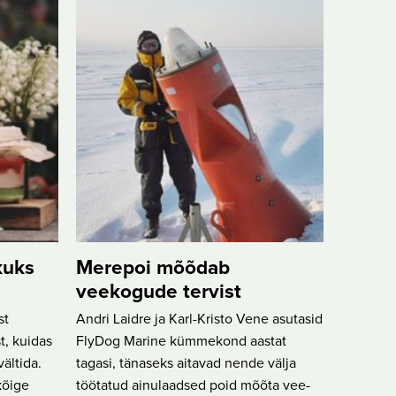
kuks
Merepoi mõõdab
veekogude tervist
st
Andri Laidre ja Karl-Kristo Vene asutasid
t, kuidas
FlyDog Marine kümmekond aastat
ältida.
tagasi, tänaseks aitavad nende välja
kõige
töötatud ainulaadsed poid mõõta vee-