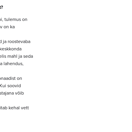
t?
mi, tulemus on
av on ka
ad ja roostevaba
a keskkonda
elis mahl ja seda
ea lahendus,
onaadist on
 Kui soovid
stajana võib
tab kehal vett