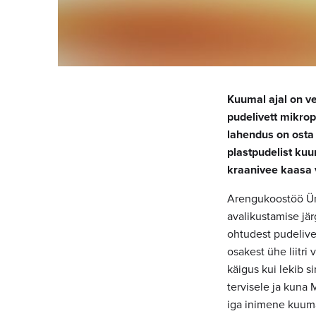
Kuumal ajal on ve
pudelivett mikro
lahendus on osta 
plastpudelist ku
kraanivee kaasa v
Arengukoostöö Üm
avalikustamise jär
ohtudest pudelive
osakest ühe liitri
käigus kui lekib s
tervisele ja kuna
iga inimene kuuma