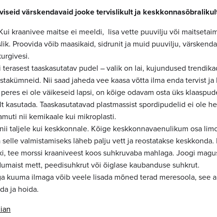
viseid värskendavaid jooke tervislikult ja keskkonnasõbralikul
Kui kraanivee maitse ei meeldi, lisa vette puuvilju või maitsetai
slik. Proovida võib maasikaid, sidrunit ja muid puuvilju, värskend
urgivesi.
i terasest taaskasutatav pudel – valik on lai, kujundused trendik
stakümneid. Nii saad jaheda vee kaasa võtta ilma enda tervist j
 peres ei ole väikeseid lapsi, on kõige odavam osta üks klaaspud
lt kasutada. Taaskasutatavad plastmassist spordipudelid ei ole h
muti nii kemikaale kui mikroplasti.
nii taljele kui keskkonnale. Kõige keskkonnavaenulikum osa lim
 selle valmistamiseks läheb palju vett ja reostatakse keskkonda.
i, tee morssi kraaniveest koos suhkruvaba mahlaga. Joogi magu
umaist mett, peedisuhkrut või õiglase kaubanduse suhkrut.
ga kuuma ilmaga võib veele lisada mõned terad meresoola, see ai
da ja hoida.
ian