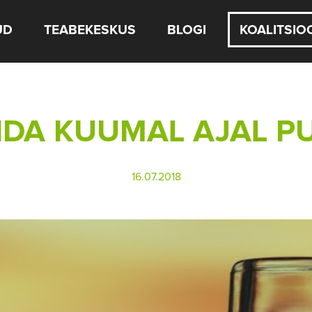
UD
TEABEKESKUS
BLOGI
KOALITSIO
IDA KUUMAL AJAL P
16.07.2018