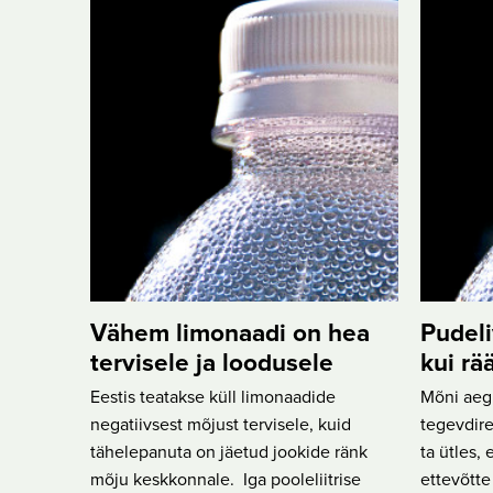
Vähem limonaadi on hea
Pudeli
tervisele ja loodusele
kui rä
Eestis teatakse küll limonaadide
Mõni aeg 
negatiivsest mõjust tervisele, kuid
tegevdire
tähelepanuta on jäetud jookide ränk
ta ütles,
mõju keskkonnale. Iga pooleliitrise
ettevõtte