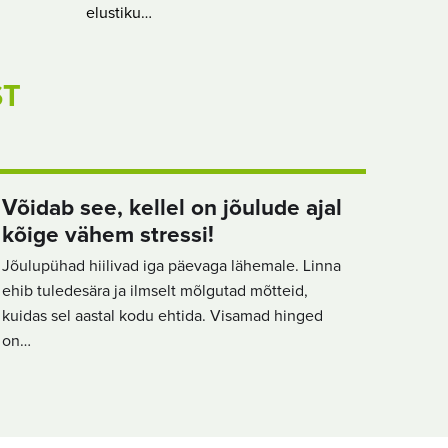
elustiku…
ST
Võidab see, kellel on jõulude ajal
kõige vähem stressi!
Jõulupühad hiilivad iga päevaga lähemale. Linna
ehib tuledesära ja ilmselt mõlgutad mõtteid,
kuidas sel aastal kodu ehtida. Visamad hinged
on…