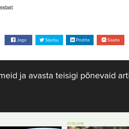
feebart
Jaga
Säutsu
Postita
Saada
meid ja avasta teisigi põnevaid art
07.06.2018