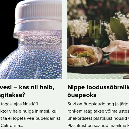
vesi – kas nii halb,
Nippe loodussõbrali
ägitakse?
õuepeoks
tagasi ajas Nestlé’i
Suvi on õuepidude aeg ja järje
ktor vihale hulga inimesi, kui
rohkem räägitakse võimalustes
 et ta ei lõpeta vee pudeldamist
ühekordsest plastikust nõusid v
 California…
Plastikust on saanud maailma 