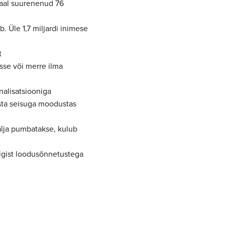
kaal suurenenud 76
. Üle 1,7 miljardi inimese
t
sse või merre ilma
nalisatsiooniga
asta seisuga moodustas
älja pumbatakse, kulub
igist loodusõnnetustega