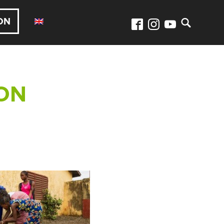
ON
OON