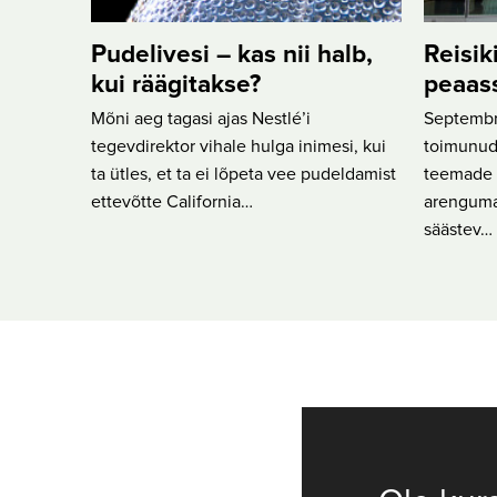
Pudelivesi – kas nii halb,
Reisik
kui räägitakse?
peaas
Mõni aeg tagasi ajas Nestlé’i
Septembri
tegevdirektor vihale hulga inimesi, kui
toimunud
ta ütles, et ta ei lõpeta vee pudeldamist
teemade h
ettevõtte California…
arenguma
säästev…