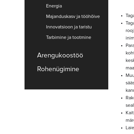
Energia
Tag
Majanduskasv ja tööhõive
Taga
Innovatsioon ja taristu
rooj
Tarbimine ja tootmine
ini
Par
koh
Arengukoostöö
kes
maai
Rohenügimine
Muu
sää
kan
Rak
sea
Kai
märg
Lai