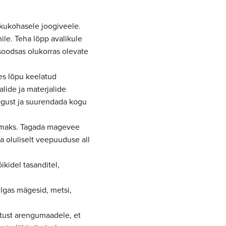
skukohasele joogiveele.
ile. Teha lõpp avalikule
asoodsas olukorras olevate
es lõpu keelatud
lide ja materjalide
gust ja suurendada kogu
samaks. Tagada magevee
 oluliselt veepuuduse all
kidel tasanditel,
lgas mägesid, metsi,
tust arengumaadele, et