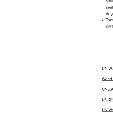
suu
sea
rin
Toe
par
UN-Wa
World
UNES
UNDP 
UN Wa