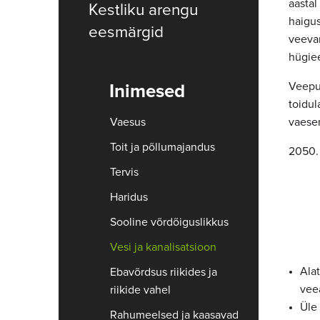
aastal
Kestliku arengu
haigus
eesmärgid
veevar
hügie
Veepuu
Inimesed
toidul
Vaesus
vaesem
Toit ja põllumajandus
2050. 
Tervis
Haridus
Sooline võrdõiguslikkus
Vesi ja kanalisatsioon
Ala
Ebavõrdsus riikides ja
veea
riikide vahel
Üle 
Rahumeelsed ja kaasavad