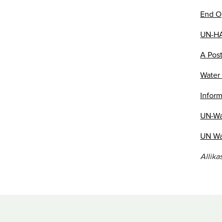
End O
UN-HA
A Pos
Water
Inform
UN-Wa
UN Wat
Allika