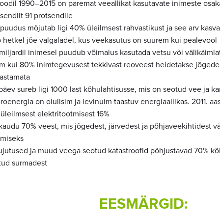
ioodil 1990–2015 on paremat veeallikat kasutavate inimeste osa
sendilt 91 protsendile
uudus mõjutab ligi 40% üleilmsest rahvastikust ja see arv kasvab
b hetkel jõe valgaladel, kus veekasutus on suurem kui pealevool
miljardil inimesel puudub võimalus kasutada vetsu või välikäimla
m kui 80% inimtegevusest tekkivast reoveest heidetakse jõgede
astamata
päev sureb ligi 1000 last kõhulahtisusse, mis on seotud vee ja ka
oenergia on olulisim ja levinuim taastuv energiaallikas. 2011. a
üleilmsest elektritootmisest 16%
ikaudu 70% veest, mis jõgedest, järvedest ja põhjaveekihtidest v
tmiseks
ujutused ja muud veega seotud katastroofid põhjustavad 70% kõ
tud surmadest
EESMÄRGID: