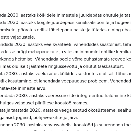
ada 2030. aastaks kõikidele inimestele juurdepääs ohutule ja ta
da 2030. aastaks kõigile juurdepääs kanalisatsioonile ja hügieen
amisele, pöörates erilist tähelepanu naiste ja tütarlaste ning eb
meste vajadustele.
andada 2030. aastaks vee kvaliteeti, vähendades saastamist, teh
tadesse prügi mahapanekule ja viies miinimumini ohtlike kemikaa
kkonda heitmise. Vähendada poole võrra puhastamata reovee ko
lmas oluliselt jäätmete ringlussevõttu ja ohutut taaskasutust.
ta 2030. aastaks veekasutus kõikides sektorites oluliselt tõhu
stlik kasutamine, et lahendada veepuuduse probleem. Vähendada
natavate inimeste arvu.
endada 2030. aastaks veeressursside integreeritud haldamine kõi
lhulgas vajadusel piiriülese koostöö raames.
tsta ja taastada 2020. aastaks veega seotud ökosüsteeme, sealhu
alasid, jõgesid, põhjaveekihte ja järvi.
endada 2030. aastaks rahvusvahelist koostööd ja suurendada toe