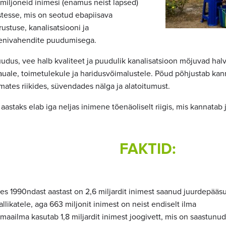
 miljoneid inimesi (enamus neist lapsed)
tesse, mis on seotud ebapiisava
ustuse, kanalisatsiooni ja
enivahendite puudumisega.
dus, vee halb kvaliteet ja puudulik kanalisatsioon mõjuvad hal
auale, toimetulekule ja haridusvõimalustele. Põud põhjustab ka
ates riikides, süvendades nälga ja alatoitumust.
aastaks elab iga neljas inimene tõenäoliselt riigis, mis kannata
FAKTID:
tes 1990ndast aastast on 2,6 miljardit inimest saanud juurdepääs
llikatele, aga 663 miljonit inimest on neist endiselt ilma
maailma kasutab 1,8 miljardit inimest joogivett, mis on saastunu