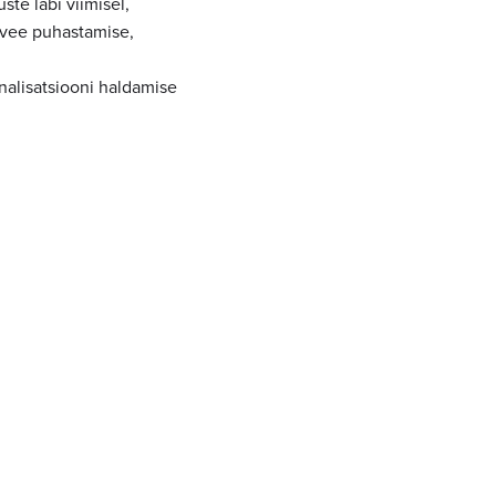
te läbi viimisel,
ovee puhastamise,
nalisatsiooni haldamise