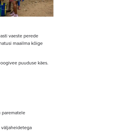
vasti vaeste perede
nnatusi maailma kõige
b joogivee puuduse käes.
u parematele
d väljaheidetega