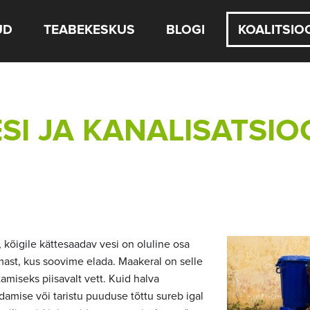
UD
TEABEKESKUS
BLOGI
KOALITSIO
SI JA KANALISATSI
 kõigile kättesaadav vesi on oluline osa
ast, kus soovime elada. Maakeral on selle
amiseks piisavalt vett. Kuid halva
amise või taristu puuduse tõttu sureb igal