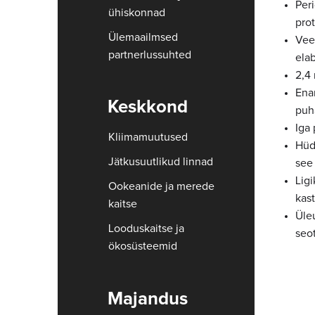
Per
ühiskonnad
prot
Ülemaailmsed
Veep
partnerlussuhted
ela
2,4 
Ena
Keskkond
puh
Iga 
Kliimamuutused
Hüdr
Jätkusuutlikud linnad
see 
Lig
Ookeanide ja merede
kas
kaitse
Üle
Looduskaitse ja
seo
ökosüsteemid
Majandus