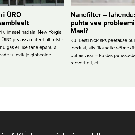
iri ÜRO
Nanofilter – lahendu
sambleelt
puhta vee probleemi
Maal?
 viimasel nädalal New Yorgis
 ÜRO peaassambleel oli teiste
Kui Eesti Nokiaks peetakse pu
ulgas erilise tähelepanu all
loodust, siis üks selle võtmek
ade tulevik ja globaalne
puhas vesi – kuidas puhastada
reovett nii, et…