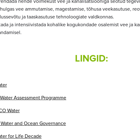
rendada nende võimekust vee ja kanalisatsiooniga seotud tegevus
lhulgas vee ammutamise, magestamise, tõhusa veekasutuse, re
glussevõtu ja taaskasutuse tehnoloogiate valdkonnas.
tada ja intensiivistada kohalike kogukondade osalemist vee ja ka
andamisel.
LINGID:
ter
 Water Assessment Programme
CO Water
Water and Ocean Governance
ter for Life Decade