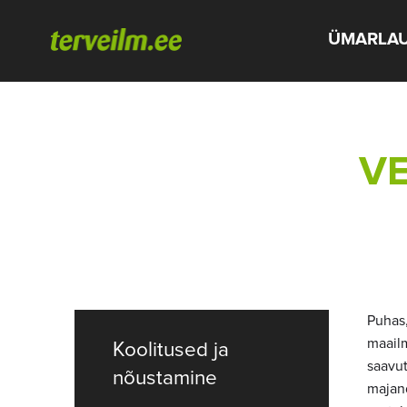
ÜMARLA
VE
Puhas,
maailm
Koolitused ja
saavut
nõustamine
majand