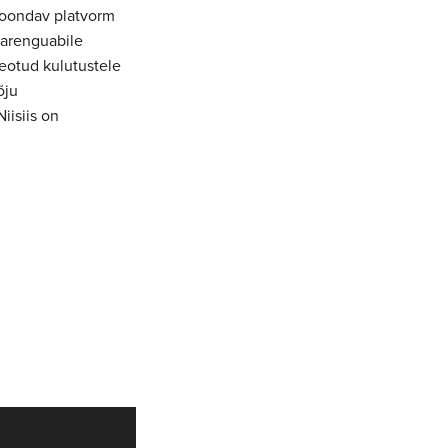
koondav platvorm
 arenguabile
eotud kulutustele
õju
iisiis on