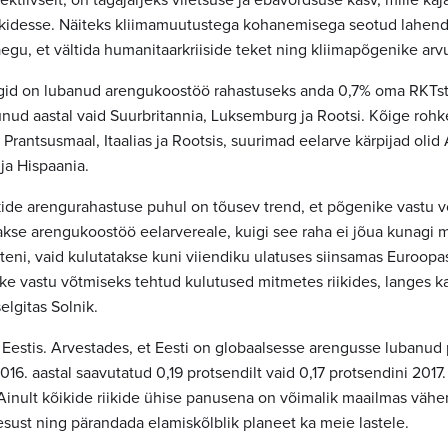
ktiivselt, on tagajärjeks viletsuse ja ebavõrdsuse kasv, mille ka
iikidesse. Näiteks kliimamuutustega kohanemisega seotud lahend
egu, et vältida humanitaarkriiside teket ning kliimapõgenike arv
gid on lubanud arengukoostöö rahastuseks anda 0,7% oma RKTst.
ud aastal vaid Suurbritannia, Luksemburg ja Rootsi. Kõige roh
Prantsusmaal, Itaalias ja Rootsis, suurimad eelarve kärpijad olid 
ja Hispaania.
ikide arengurahastuse puhul on tõusev trend, et põgenike vastu 
takse arengukoostöö eelarvereale, kuigi see raha ei jõua kunagi 
eni, vaid kulutatakse kuni viiendiku ulatuses siinsamas Euroopa
e vastu võtmiseks tehtud kulutused mitmetes riikides, langes k
elgitas Solnik.
ka Eestis. Arvestades, et Eesti on globaalsesse arengusse lubanu
016. aastal saavutatud 0,19 protsendilt vaid 0,17 protsendini 2017.
Ainult kõikide riikide ühise panusena on võimalik maailmas väh
esust ning pärandada elamiskõlblik planeet ka meie lastele.