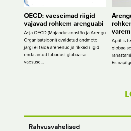
OECD: vaeseimad riigid
Areng
vajavad rohkem arenguabi
rohkem
varem
Äsja OECD (Majanduskoostöö ja Arengu
Organisatsiooni) avaldatud andmete
Aprillis 
järgi ei täida arenenud ja rikkad riigid
globaals
enda antud lubadusi globaalse
rahastamis
vaesuse…
Esmapilg
L
Rahvusvahelised