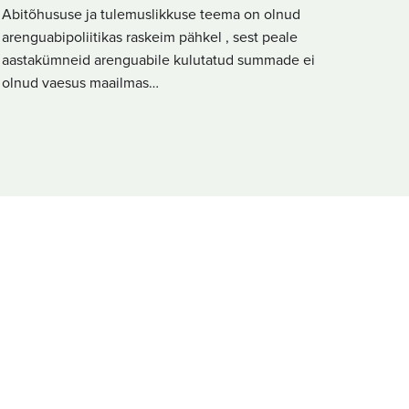
Abitõhususe ja tulemuslikkuse teema on olnud
arenguabipoliitikas raskeim pähkel , sest peale
aastakümneid arenguabile kulutatud summade ei
olnud vaesus maailmas…