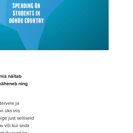
mis näitab
 väheneb ning
tervele ja
n üks viis
e just selliseid
av või kui seda