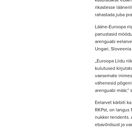
kasutatakse ebaefe
rikastesse lääner
rahastada juba pra
Lääne-Euroopa rii
panustasid möödun
arenguabi eelarve 
Ungari, Sloveenia 
„Euroopa Liidu ri
kulutused kirjuta
vaesemate inimest
vähenesid põgenik
arenguabi määr,“ s
Eelarvet kärbiti 
RKPst, on langus 1
nukker tendents. 
ebavõrdsust ja va