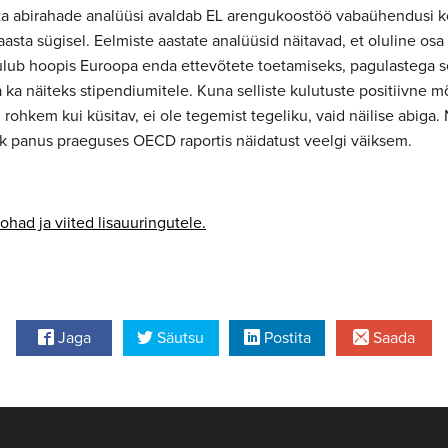
sta abirahade analüüsi avaldab EL arengukoostöö vabaühendusi 
ta sügisel. Eelmiste aastate analüüsid näitavad, et oluline osa
lub hoopis Euroopa enda ettevõtete toetamiseks, pagulastega s
a ka näiteks stipendiumitele. Kuna selliste kulutuste positiivne m
 rohkem kui küsitav, ei ole tegemist tegeliku, vaid näilise abiga. N
lik panus praeguses OECD raportis näidatust veelgi väiksem.
d ja viited lisauuringutele.
Jaga
Säutsu
Postita
Saada