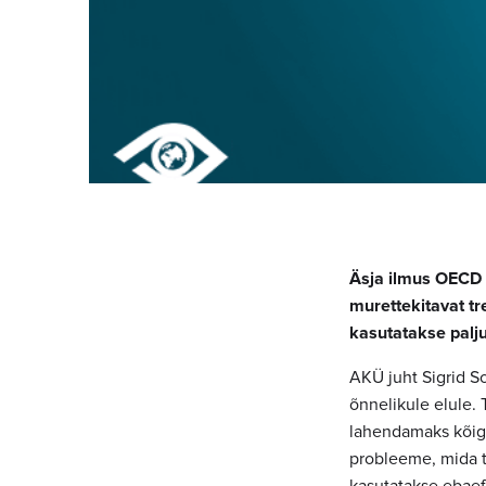
Äsja ilmus OECD 
murettekitavat t
kasutatakse palj
AKÜ juht Sigrid So
õnnelikule elule. 
lahendamaks kõige
probleeme, mida tu