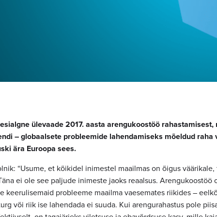
esialgne ülevaade 2017. aasta arengukoostöö rahastamisest, 
rendi – globaalsete probleemide lahendamiseks mõeldud raha
uski ära Euroopa sees.
lnik: “Usume, et kõikidel inimestel maailmas on õigus väärikale, 
Täna ei ole see paljude inimeste jaoks reaalsus. Arengukoostöö o
 keerulisemaid probleeme maailma vaesemates riikides – eelkõig
rg või riik ise lahendada ei suuda. Kui arengurahastus pole piis