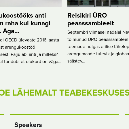
ukoostööks anti
Reisikiri ÜRO
 raha kui kunagi
peaassambleelt
. Aga…
Septembri viimasel nädalal Ne
toimunud ÜRO peaassambleel o
tegi OECD ülevaate 2016. aasta
teemade hulgas erilise tähelep
est arengukoostöö
arengumaade tulevik ja globaa
est. Palju abi anti ja milleks?
säästev…
ul tundub, et olukord on väga…
OE LÄHEMALT TEABEKESKUSE
Speakers