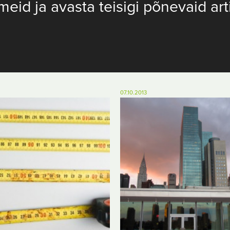
meid ja avasta teisigi põnevaid art
07.10.2013