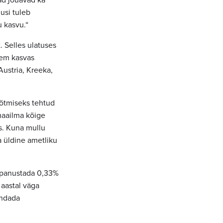
jad jõuavad ka
usi tuleb
u kasvu.“
 Selles ulatuses
kem kasvas
Austria, Kreeka,
võtmiseks tehtud
maailma kõige
s. Kuna mullu
a üldine ametliku
d panustada 0,33%
 aastal väga
endada