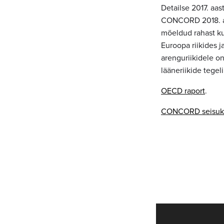
Detailse 2017. aa
CONCORD 2018. aas
mõeldud rahast ku
Euroopa riikides j
arenguriikidele on
lääneriikide tege
OECD raport
.
CONCORD seisukoha