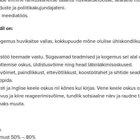
uste ja poliitikakujundajateni.
 meediatöös.
il on:
ogemus huvikaitse vallas, kokkupuude mõne olulise ühiskondlik
stöö teemade vastu. Sügavamad teadmised ja kogemus sel alal o
õtlemise oskus, üldistusvõime ning head läbirääkimisoskused.
svõimet, paindlikkust, ettevõtlikkust, koostöötahet ja sihtide sea
ppida.
i ja inglise keele oskus nii kõnes kui kirjas. Vene keele oskus o
vus ja kiire reageerimisvõime, tundlik sotsiaalne närv ja raudne
maks muuta.
.
rmust 50% – 80%