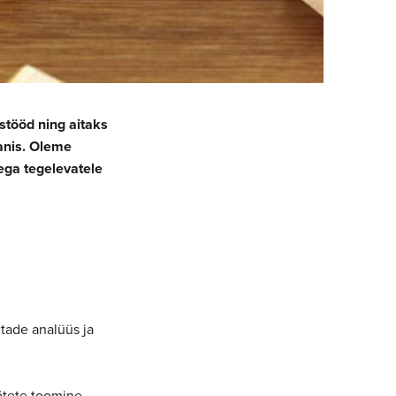
stööd ning aitaks
anis. Oleme
ega tegelevatele
tade analüüs ja
õtete toomine