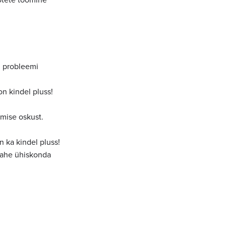
u probleemi
n kindel pluss!
dmise oskust.
n ka kindel pluss!
 tahe ühiskonda