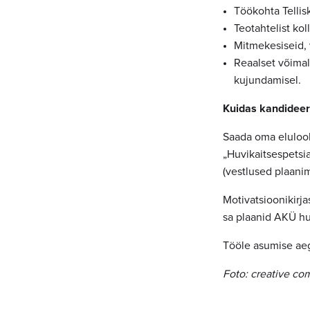
Töökohta Tellis
Teotahtelist ko
Mitmekesiseid, 
Reaalset võimal
kujundamisel.
Kuidas kandideer
Saada oma elulook
„Huvikaitsespetsia
(vestlused plaanim
Motivatsioonikirj
sa plaanid AKÜ h
Tööle asumise aeg 
Foto: creative c