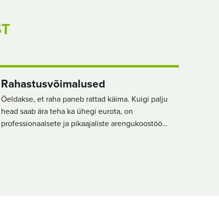
ST
Rahastusvõimalused
Öeldakse, et raha paneb rattad käima. Kuigi palju
head saab ära teha ka ühegi eurota, on
professionaalsete ja pikaajaliste arengukoostöö…