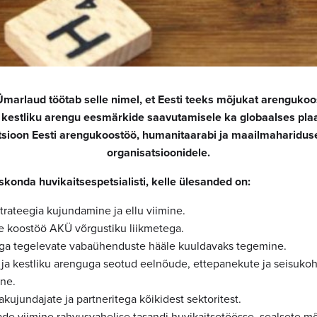
arlaud töötab selle nimel, et Eesti teeks mõjukat arengukoo
a kestliku arengu eesmärkide saavutamisele ka globaalses pla
sioon Eesti arengukoostöö, humanitaarabi ja maailmaharidus
organisatsioonidele.
onda huvikaitsespetsialisti, kelle ülesanded on:
rateegia kujundamine ja ellu viimine.
e koostöö AKÜ võrgustiku liikmetega.
a tegelevate vabaühenduste hääle kuuldavaks tegemine.
a kestliku arenguga seotud eelnõude, ettepanekute ja seisukoh
ne.
akujundajate ja partneritega kõikidest sektoritest.
ade viimine rahvusvahelise tasandi huvikaitsetöösse, sealsete m