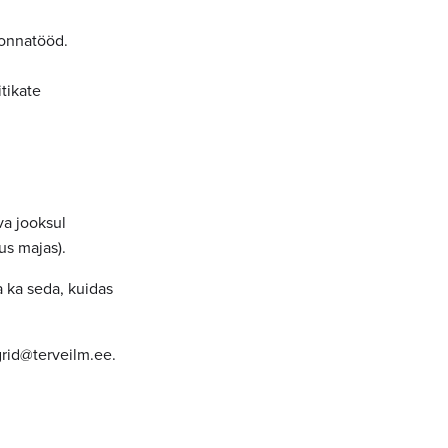
konnatööd.
tikate
va jooksul
us majas).
a ka seda, kuidas
grid@terveilm.ee.