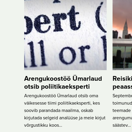
Arengukoostöö Ümarlaud
Reisik
otsib poliitikaeksperti
peaas
Arengukoostöö Ümarlaud otsib oma
Septembri
väikesesse tiimi poliitikaeksperti, kes
toimunud
soovib parandada maailma, oskab
teemade h
kirjutada selgeid analüüse ja meie kirjut
arenguma
võrgustikku koos…
säästev…