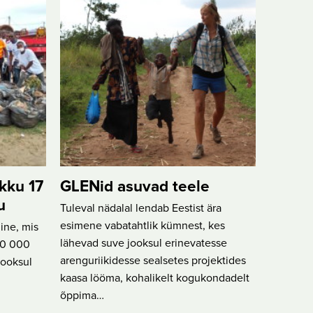
okku 17
GLENid asuvad teele
u
Tuleval nädalal lendab Eestist ära
esimene vabatahtlik kümnest, kes
ine, mis
lähevad suve jooksul erinevatesse
 50 000
arenguriikidesse sealsetes projektides
jooksul
kaasa lööma, kohalikelt kogukondadelt
õppima…