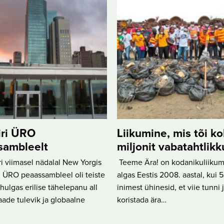
iri ÜRO
Liikumine, mis tõi k
sambleelt
miljonit vabatahtlikk
 viimasel nädalal New Yorgis
Teeme Ära! on kodanikuliikum
 ÜRO peaassambleel oli teiste
algas Eestis 2008. aastal, kui
ulgas erilise tähelepanu all
inimest ühinesid, et viie tunni 
ade tulevik ja globaalne
koristada ära…