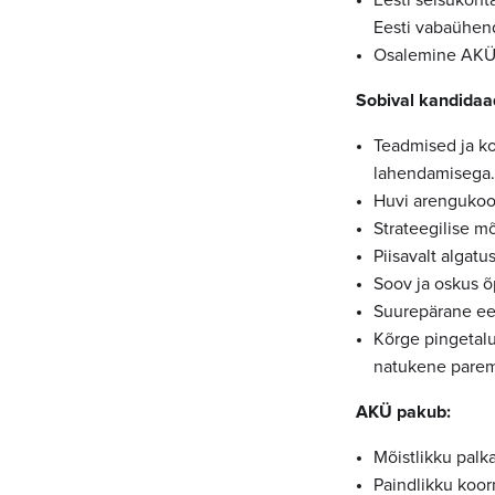
Eesti vabaühend
Osalemine AKÜ
Sobival kandidaad
Teadmised ja k
lahendamisega.
Huvi arengukoo
Strateegilise m
Piisavalt algatu
Soov ja oskus õ
Suurepärane eest
Kõrge pingetalu
natukene pare
AKÜ pakub:
Mõistlikku palka
Paindlikku koo