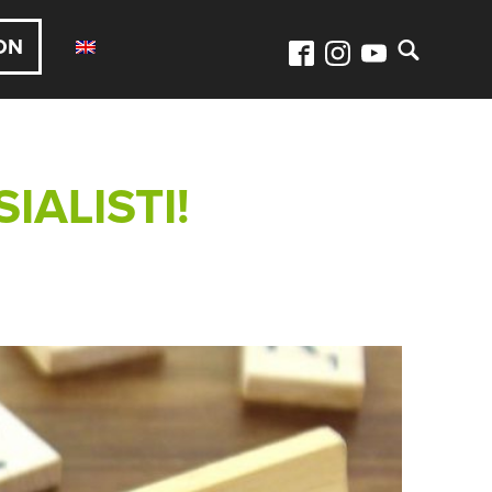
ON
IALISTI!