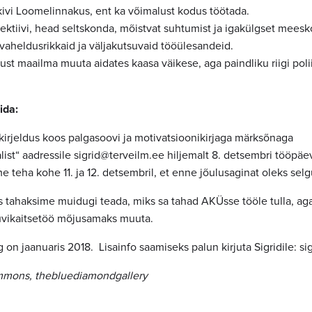
kivi Loomelinnakus, ent ka võimalust kodus töötada.
llektiivi, head seltskonda, mõistvat suhtumist ja igakülgset mees
vaheldusrikkaid ja väljakutsuvaid tööülesandeid.
ust maailma muuta aidates kaasa väikese, aga paindliku riigi polii
ida:
irjeldus koos palgasoovi ja motivatsioonikirjaga märksõnaga
list“ aadressile sigrid@terveilm.ee hiljemalt
8. detsembri tööpäe
e teha kohe 11. ja 12. detsembril, et enne jõulusaginat oleks selg
as tahaksime muidugi teada, miks sa tahad AKÜsse tööle tulla, ag
uvikaitsetöö mõjusamaks muuta.
on jaanuaris 2018. Lisainfo saamiseks palun kirjuta Sigridile: si
ommons, thebluediamondgallery