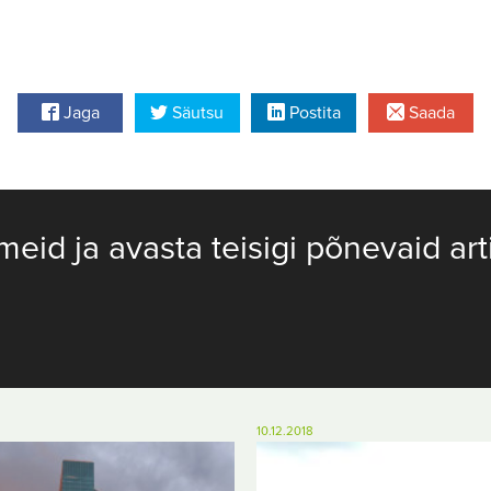
Jaga
Säutsu
Postita
Saada
meid ja avasta teisigi põnevaid art
10.12.2018