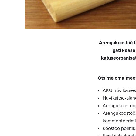
Arengukoostöö Üm
igati kaas
katuseorganisat
Otsime oma meesk
AKÜ huvikatsest
Huvikaitse-alan
Arengukoostöög
Arengukoostöö j
kommenteerimi
Koostöö poliitik
Eesti seisukoht