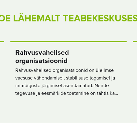
OE LÄHEMALT TEABEKESKUSE
Rahvusvahelised
organisatsioonid
Rahvusvahelised organisatsioonid on üleilmse
vaesuse vähendamisel, stabiilsuse tagamisel ja
inimõiguste järgimisel asendamatud. Nende
tegevuse ja eesmärkide toetamine on tähtis ka…