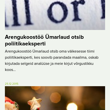
Arengukoostöö Ümarlaud otsib
poliitikaeksperti
Arengukoostöö Ümarlaud otsib oma väikesesse tiimi
poliitikaeksperti, kes soovib parandada maailma, oskab
kirjutada selgeid analüüse ja meie kirjut võrgustikku
koos…
25.12.2015