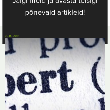
Jälgi meid ja avasta teisigi
põnevaid artikleid!
02.09.2014