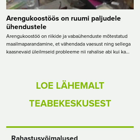
Arengukoostöös on ruumi paljudele
ühendustele
Arengukoostöö on riikide ja vabaühenduste mõtestatud
maailmaparandamine, et vähendada vaesust ning sellega
kaasnevaid üleilmseid probleeme nii rahalise abi kui ka…
LOE LÄHEMALT
TEABEKESKUSEST
Rahastusvõimalused