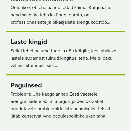
Öeldakse, et raha paneb rattad käima. Kuigi palju
head saab ära teha ka ühegi eurota, on
professionaalsete ja pikaajaliste arengukoostöö…
Laste kingid
Sellel lehel palume tuge ja nõu kõigile, kes tahaksid
lastele südamest tulnud kingitusi teha. Me ei paku
valmis lahendusi, sest…
Pagulased
Probleem: Ühe käega annab Eesti vaestele
arenguriikidele abi inimõigusi ja demokraatiat
puudutavate probleemide lahendamiseks. Teisalt
jätab konservatiivne pagulaspoliitika ukse taha…