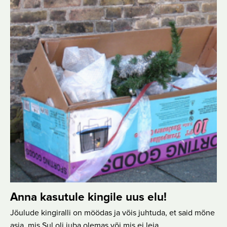
Anna kasutule kingile uus elu!
Jõulude kingiralli on möödas ja võis juhtuda, et said mõne
asja, mis Sul oli juba olemas või mis ei leia…