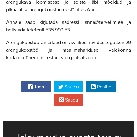
arengukava loomisesse ja seista läbi mõeldud ja
pikaajalise arengukoostöö eest” ütles Anna.
Annale saab kirjutada aadressil anna@terveilm.ee ja
helistada telefonil 535 999 53.
Arengukoostöö Ümarlaud on avalikes huvides tegutsev 29
arengukoostöö ja maailmahariduse valdkonna
kodanikuühendust esindav organisatsioon.
Jaga
Säutsu
Postita
Saada