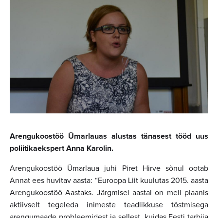
Arengukoostöö Ümarlauas alustas tänasest tööd uus
poliitikaekspert Anna Karolin.
Arengukoostöö Ümarlaua juhi Piret Hirve sõnul ootab
Annat ees huvitav aasta: “Euroopa Liit kuulutas 2015. aasta
Arengukoostöö Aastaks. Järgmisel aastal on meil plaanis
aktiivselt tegeleda inimeste teadlikkuse tõstmisega
arengumaade probleemidest ja sellest, kuidas Eesti tarbija