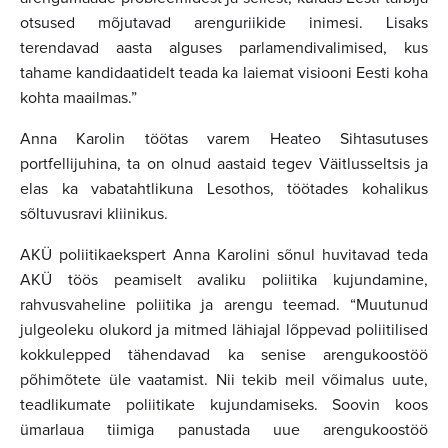
otsused mõjutavad arenguriikide inimesi. Lisaks
terendavad aasta alguses parlamendivalimised, kus
tahame kandidaatidelt teada ka laiemat visiooni Eesti koha
kohta maailmas.”
Anna Karolin töötas varem Heateo Sihtasutuses
portfellijuhina, ta on olnud aastaid tegev Väitlusseltsis ja
elas ka vabatahtlikuna Lesothos, töötades kohalikus
sõltuvusravi kliinikus.
AKÜ poliitikaekspert Anna Karolini sõnul huvitavad teda
AKÜ töös peamiselt avaliku poliitika kujundamine,
rahvusvaheline poliitika ja arengu teemad. “Muutunud
julgeoleku olukord ja mitmed lähiajal lõppevad poliitilised
kokkulepped tähendavad ka senise arengukoostöö
põhimõtete üle vaatamist. Nii tekib meil võimalus uute,
teadlikumate poliitikate kujundamiseks. Soovin koos
ümarlaua tiimiga panustada uue arengukoostöö