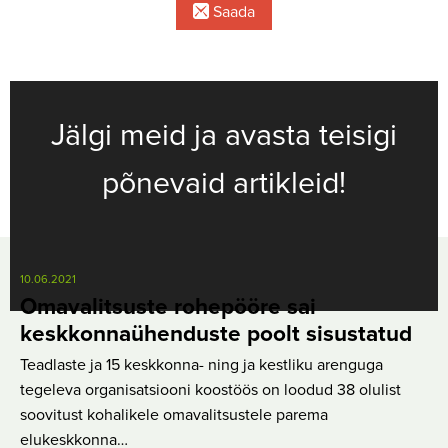
Saada
Jälgi meid ja avasta teisigi
põnevaid artikleid!
10.06.2021
Omavalitsuste rohepööre sai
keskkonnaühenduste poolt sisustatud
Teadlaste ja 15 keskkonna- ning ja kestliku arenguga
tegeleva organisatsiooni koostöös on loodud 38 olulist
soovitust kohalikele omavalitsustele parema
elukeskkonna…