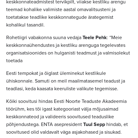
keskkonnateadmistest tervikpilt, viiakse kestliku arengu
teemad kohalike valimiste aastal omavalitsusteni ja
toetatakse teadlike keskkonnategude ärategemist
kohalikul tasandil.
Rohetiigri vabakonna suuna vedaja
Teele Pehk
: “Meie
keskkonnaühendustes ja kestliku arenguga tegelevates
organisatsioonides on hulganisti teadmust ja valmisolekut
toetada
Eesti tempokat ja õiglast üleminekut kestlikule
ühiskonnale. Samuti on meil maailmatasemel teadust ja
teadlasi, keda kaasata keeruliste valikute tegemisse.
Kõiki soovitusi hindas Eesti Noorte Teaduste Akadeemia
töörühm, kes tõi igast kategooriast välja mõjusaimad
keskkonnateod ja valideeris soovitused teaduslike
põhjendustega. ENTA asepresident
Tuul Sepp
hindab, et
soovitused olid valdavalt väga asjakohased ja sisukad.