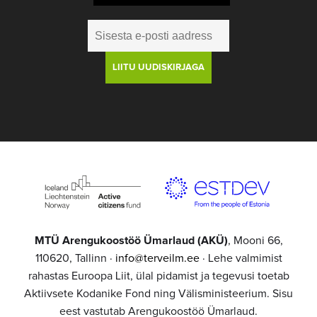
MTÜ Arengukoostöö Ümarlaud (AKÜ)
, Mooni 66,
110620, Tallinn ·
info@terveilm.ee
· Lehe valmimist
rahastas Euroopa Liit, ülal pidamist ja tegevusi toetab
Aktiivsete Kodanike Fond ning Välisministeerium. Sisu
eest vastutab Arengukoostöö Ümarlaud.