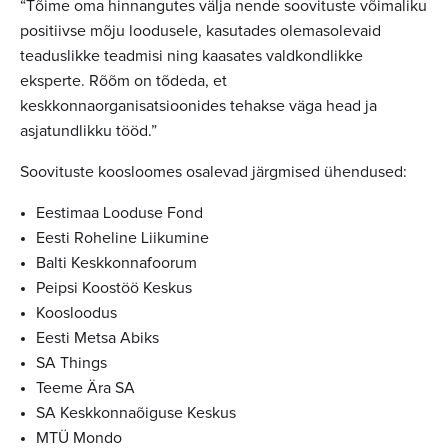
“Tõime oma hinnangutes välja nende soovituste võimaliku
positiivse mõju loodusele, kasutades olemasolevaid
teaduslikke teadmisi ning kaasates valdkondlikke
eksperte. Rõõm on tõdeda, et
keskkonnaorganisatsioonides tehakse väga head ja
asjatundlikku tööd.”
Soovituste koosloomes osalevad järgmised ühendused:
Eestimaa Looduse Fond
Eesti Roheline Liikumine
Balti Keskkonnafoorum
Peipsi Koostöö Keskus
Koosloodus
Eesti Metsa Abiks
SA Things
Teeme Ära SA
SA Keskkonnaõiguse Keskus
MTÜ Mondo