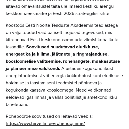
aitavad omavalitsustel täita üleilmseid kestliku arengu
keskkonnaeesmärke ja Eesti 2035 strateegilisi sihte.
Koostöös Eesti Noorte Teaduste Akadeemia teadlastega
on välja toodud vaid päriselt mõjusad tegevused, mis
kiirendavad Eesti keskkonnasammude viimist kohalikule
tasandile.
Soovitused puudutavad elurikkuse,
energeetika ja kliima, jäätmete ja ringmajanduse,
koosloomelise valitsemise, rohehangete, maakasutuse
ja planeerimise valdkondi.
Alustades kogukondlikust
energiatootmisest või energia kokkuhoiust kuni elurikkuse
hoidmise ja taastamiseni teadmistel põhineva ja
kogukonda kaasava koosloomega
.
Need valdkonnad
eeldavad igas linnas ja vallas poliitilist ja ametkondlikku
tähelepanu.
Rohepöörde soovitused on leitavad veebis:
https://www.terveilm.ee/rohenugimine/