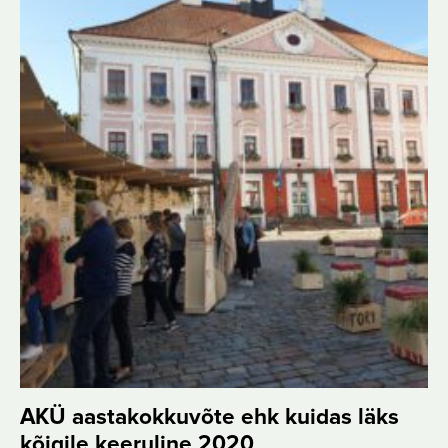
AKÜ aastakokkuvõte ehk kuidas läks
kõigile keeruline 2020