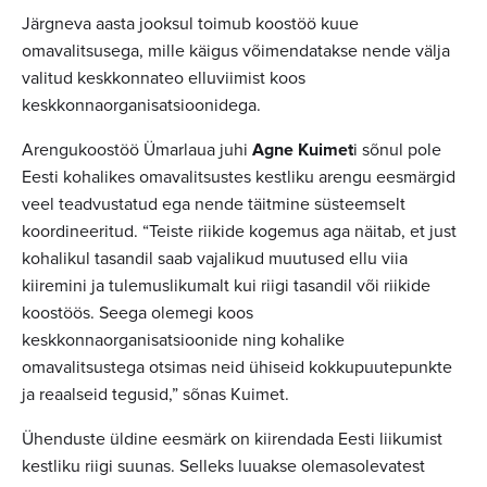
Järgneva aasta jooksul toimub koostöö kuue
omavalitsusega, mille käigus võimendatakse nende välja
valitud keskkonnateo elluviimist koos
keskkonnaorganisatsioonidega.
Arengukoostöö Ümarlaua juhi
Agne Kuimet
i sõnul pole
Eesti kohalikes omavalitsustes kestliku arengu eesmärgid
veel teadvustatud ega nende täitmine süsteemselt
koordineeritud. “Teiste riikide kogemus aga näitab, et just
kohalikul tasandil saab vajalikud muutused ellu viia
kiiremini ja tulemuslikumalt kui riigi tasandil või riikide
koostöös. Seega olemegi koos
keskkonnaorganisatsioonide ning kohalike
omavalitsustega otsimas neid ühiseid kokkupuutepunkte
ja reaalseid tegusid,” sõnas Kuimet.
Ühenduste üldine eesmärk on kiirendada Eesti liikumist
kestliku riigi suunas. Selleks luuakse olemasolevatest