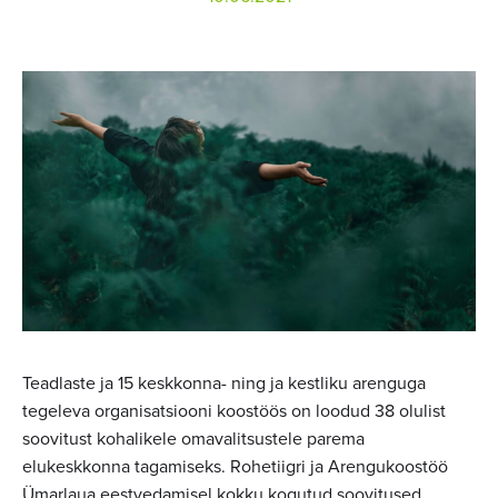
Teadlaste ja 15 keskkonna- ning ja kestliku arenguga
tegeleva organisatsiooni koostöös on loodud 38 olulist
soovitust kohalikele omavalitsustele parema
elukeskkonna tagamiseks. Rohetiigri ja Arengukoostöö
Ümarlaua eestvedamisel kokku kogutud soovitused