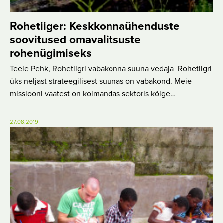
Rohetiiger: Keskkonnaühenduste
soovitused omavalitsuste
rohenügimiseks
Teele Pehk, Rohetiigri vabakonna suuna vedaja Rohetiigri
üks neljast strateegilisest suunas on vabakond. Meie
missiooni vaatest on kolmandas sektoris kõige…
27.08.2019