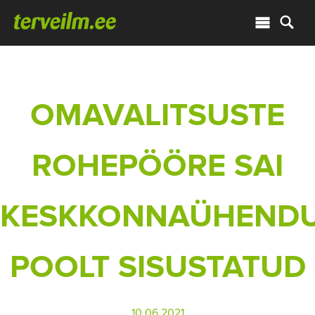
OMAVALITSUSTE
ROHEPÖÖRE SAI
KESKKONNAÜHENDU
POOLT SISUSTATUD
10.06.2021