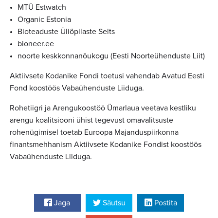
MTÜ Estwatch
Organic Estonia
Bioteaduste Üliõpilaste Selts
bioneer.ee
noorte keskkonnanõukogu (Eesti Noorteühenduste Liit)
Aktiivsete Kodanike Fondi toetusi vahendab Avatud Eesti
Fond koostöös Vabaühenduste Liiduga.
Rohetiigri ja Arengukoostöö Ümarlaua veetava kestliku
arengu koalitsiooni ühist tegevust omavalitsuste
rohenügimisel toetab Euroopa Majanduspiirkonna
finantsmehhanism Aktiivsete Kodanike Fondist koostöös
Vabaühenduste Liiduga.
Jaga
Säutsu
Postita