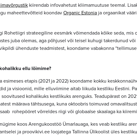
iimavõrgustik
kiirendab infovahetust kliimamuutuse teemal. Lisa
agu maheettevõtteid koondav
Organic Estonia
ja orgaanikat vää
ngi Rohetiigri strateegiline eesmärk võimendada kõike seda, mis 
es juba olemas, aga põhjusel või teisel kuhugi takerdunud või
vikpildi ühenduste teadmistest, koondame vabakonna “tellimuse”
i kohalikku ellu lõimime?
 esimeses etapis (2021 ja 2022) koondame kokku keskkonnaüh
id ja visioonid, mille elluviimine aitab liikuda kestliku Eestini.
 soovitused kohalikuks kestlikuks arenguks. Teadupärast on 2021
aatest määrava tähtsusega, kuna oktoobris toimuvad omavalitsust
 saab rohepööret võrreldes riigi või globaalse skaalaga ka kiirem
nügime koos Arengukoostöö Ümarlauaga, kes veab kestliku areng
ntselei ja proovikivi.ee loojatega Tallinna Ülikoolist üles kestlik