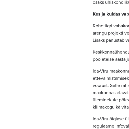
osaks ühiskondlik
Kes ja kuidas va
Rohetiigri vabako
arengu projekti v
Lisaks panustab v
Keskkonnaühendust
pooleteise aasta 
Ida-Viru maakonna
ettevalmistamisek
voorust. Selle ra
maakonnas elavaid
üleminekule põlev
kliimakogu käivitad
Ida-Viru õiglase 
regulaarne infovah