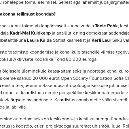
u roheleppe formuleerimisel. Sellest aga lähemalt juba järgmiste
bakonna tellimust koondab?
nna suunal toimetab igapäevaselt suuna vedaja
Teele Pehk
, kes
edaja
Kadri-Mai Kuldkepp
ja analüütik ning demokraatiaedendaj
abatahtlikuna
Laura Kalda
Statistikaametist ja
Kerli Lau
r Saku val
e teadmiste koondamise ja kohalikule tasandile viimise tegevu
jooksul Aktiivsete Kodanike Fond 80 000 euroga.
 õiglasele üleminekule kaasa-aitamiseks ja noortega kohaliku r
s oleme saanud 20 000 eurot Open Society Foundation Sofia Cl
ha eest intervjueerime Rakendusantropoloogia Keskuse juhtimisel
 noori, et kaardistada nende perspektiive keskkonnateemadele 
kivi-järgsele majandusele. Kaardistus annab meile väärt sisendi,
a ja läbi viia.
ülemineku toetamiseks on keskkonna- ja kestliku arengu ühendus
etus ja koostöö, et eri projektidega suuremat ühismõju luua. Roh