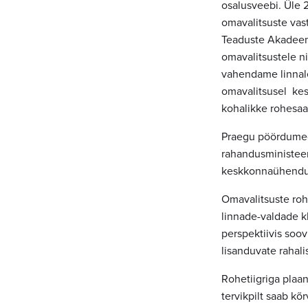
osalusveebi. Üle 
omavalitsuste vas
Teaduste Akadeem
omavalitsustele n
vahendame linnale
omavalitsusel kes
kohalikke rohesaa
Praegu pöördumegi
rahandusministee
keskkonnaühendu
Omavalitsuste roh
linnade-valdade k
perspektiivis soov
lisanduvate rahal
Rohetiigriga plaa
tervikpilt saab k