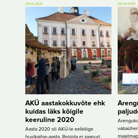
29.01.2021
09.04.2014
AKÜ aastakokkuvõte ehk
Areng
kuidas läks kõigile
paljud
keeruline 2020
Arengukoo
vabaühen
Aasta 2020 oli AKÜ-le eelkõige
maailmap
huvikaitse-aasta. Reisida ei saanud,