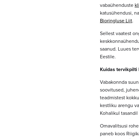
vabaühenduste
kl
katusühendusi, n
Bioringluse Liit
.
Sellest vaatest o
keskkonnaühendust
saanud. Luues ter
Eestile.
Kuidas tervikpilt
Vabakonnda suuna
soovitused, juhend
teadmistest kokku
kestliku arengu v
Kohalikul tasandil
Omavalitsusi rohe
paneb koos Riigika