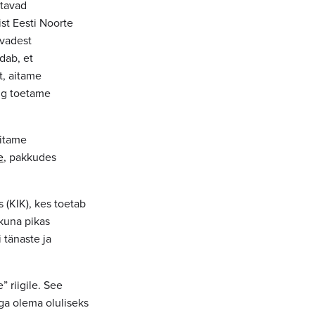
utavad
st Eesti Noorte
evadest
dab, et
t, aitame
ng toetame
aitame
e
, pakkudes
(KIK), kes toetab
 kuna pikas
 tänaste ja
 riigile. See
ga olema oluliseks