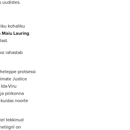
s uudistes.
tliku kohaliku
a
Maiu Lauring
.
last.
si rahastab
oheleppe protsessi
imate Justice
 Ida-Viru
ja piirkonna
 kuidas noorte
tel tekkinud
etiigril on