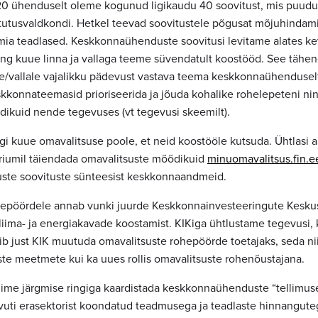
20 ühenduselt oleme kogunud ligikaudu 40 soovitust, mis puud
tutusvaldkondi. Hetkel teevad soovitustele põgusat mõjuhindami
ia teadlased. Keskkonnaühenduste soovitusi levitame alates k
ing kuue linna ja vallaga teeme süvendatult koostööd. See tähen
/vallale vajalikku pädevust vastava teema keskkonnaühendusel
kkonnateemasid prioriseerida ja jõuda kohalike rohelepeteni ni
dikuid nende tegevuses (vt tegevusi skeemilt).
 kuue omavalitsuse poole, et neid koostööle kutsuda. Ühtlasi 
riumil täiendada omavalitsuste mõõdikuid
minuomavalitsus.fin.e
ste soovituste sünteesist keskkonnaandmeid.
epöördele annab vunki juurde Keskkonnainvesteeringute Keskus 
liima- ja energiakavade koostamist. KIKiga ühtlustame tegevusi,
ib just KIK muutuda omavalitsuste rohepöörde toetajaks, seda nii
iste meetmete kui ka uues rollis omavalitsuste rohenõustajana.
nime järgmise ringiga kaardistada keskkonnaühenduste “tellimuse”
õrvuti erasektorist koondatud teadmusega ja teadlaste hinnangute