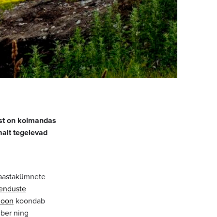
est on kolmandas
malt tegelevad
 aastakümnete
enduste
sioon
koondab
mber ning