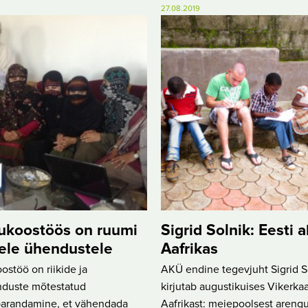
27.08.2019
ukoostöös on ruumi
Sigrid Solnik: Eesti a
ele ühendustele
Aafrikas
stöö on riikide ja
AKÜ endine tegevjuht Sigrid S
duste mõtestatud
kirjutab augustikuises Vikerka
arandamine, et vähendada
Aafrikast: meiepoolsest arengu