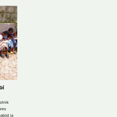
bi
olnik
ares
abist ja