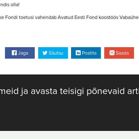
dis olla!
ike Fondi toetusi vahendab Avatud Eesti Fond koostöös Vabaühe
Jaga
Säutsu
Postita
Saada
meid ja avasta teisigi põnevaid art