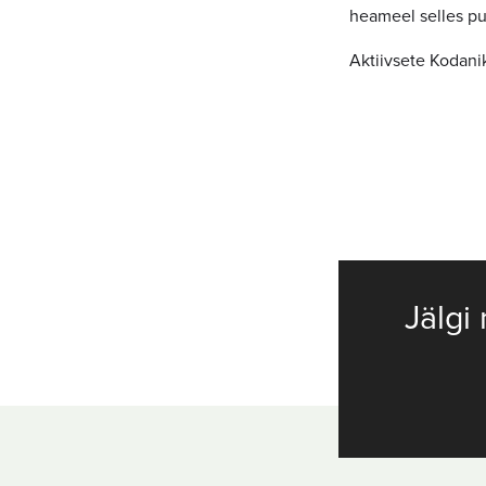
heameel selles pun
Aktiivsete Kodan
Jälgi 