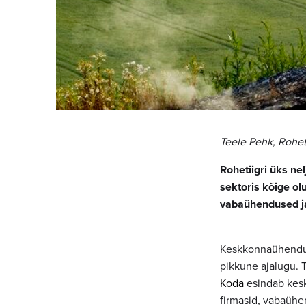
Teele Pehk, Rohet
Rohetiigri üks ne
sektoris kõige ol
vabaühendused ja
Keskkonnaühendus
pikkune ajalugu. 
Koda
esindab kesk
firmasid, vabaühen