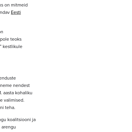
ks on mitmeid
rindav
Eesti
on
 pole teoks
 kestlikule
enduste
 Paneme nendest
. aasta kohaliku
e valimised.
ini teha.
u koalitsiooni ja
u arengu