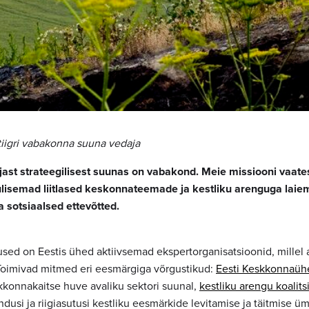
iigri vabakonna suuna vedaja
ljast strateegilisest suunas on vabakond. Meie missiooni vaat
ulisemad liitlased keskonnateemade ja kestliku arenguga laie
 sotsiaalsed ettevõtted.
ed on Eestis ühed aktiivsemad ekspertorganisatsioonid, millel
Toimivad mitmed eri eesmärgiga võrgustikud:
Eesti Keskkonnaüh
konnakaitse huve avaliku sektori suunal,
kestliku arengu koalit
dusi ja riigiasutusi kestliku eesmärkide levitamise ja täitmise ü