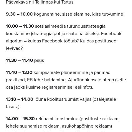
Päevakava nii Tallinnas kui Tartus:
9.30 – 10.00
kogunemine, sisse elamine, kiire tutvumine
10.00 – 11.30
sotsiaalmeedia turundusstrateegia
koostamine (strateegia põhja saate näidiseks). Facebooki
algoritm – kuidas Facebook töötab? Kuidas postitused
levivad?
11.30 – 11.40
paus
11.40 – 13.10
kampaaniate planeerimine ja parimad
praktikad, FB lehe haldamine. Ajurünnak osalejatega (selle
osa jaoks küsime registreerimisel eelinfot).
13.10 – 14.00
lõuna koolitusruumist väljas (osalejatele
tasuta)
14.00 – 15.30
reklaami koostamine (postituste reklaam,
lehele suunamise reklaam, asukohapõhine reklaam)