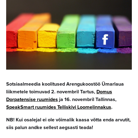
Sotsiaalmeedia koolitused Arengukoostöö Ümarlaua
liikmetele toimuvad 2. novembril Tartus,
Domus
Dorpatensise ruumides
ja 16. novembril Tallinnas,
SpeakSmart ruumides Telliskivi Loomelinnakus
.
NB! Kui osalejal ei ole võimalik kaasa võtta enda arvutit,
siis palun andke sellest aegsasti teada!