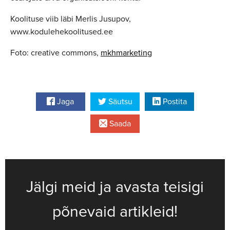
Koolituse viib läbi Merlis Jusupov,
www.kodulehekoolitused.ee
Foto: creative commons,
mkhmarketing
Jaga
Säutsu
Postita
Saada
Jälgi meid ja avasta teisigi
põnevaid artikleid!