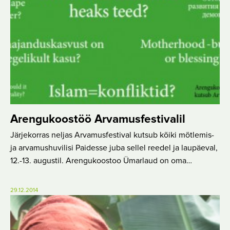
Arengukoostöö Arvamusfestivalil
Järjekorras neljas Arvamusfestival kutsub kõiki mõtlemis-
ja arvamushuvilisi Paidesse juba sellel reedel ja laupäeval,
12.-13. augustil. Arengukoostoo Ümarlaud on oma…
29.12.2014