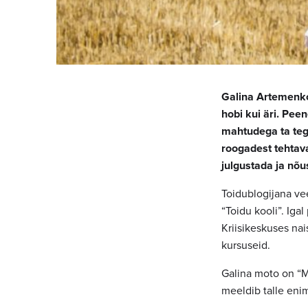
Galina Artemenko
hobi kui äri. Pee
mahtudega ta tege
roogadest tehtava
julgustada ja nõu
Toidublogijana ve
“Toidu kooli”. Iga
Kriisikeskuses nai
kursuseid.
Galina moto on “Ma
meeldib talle enim