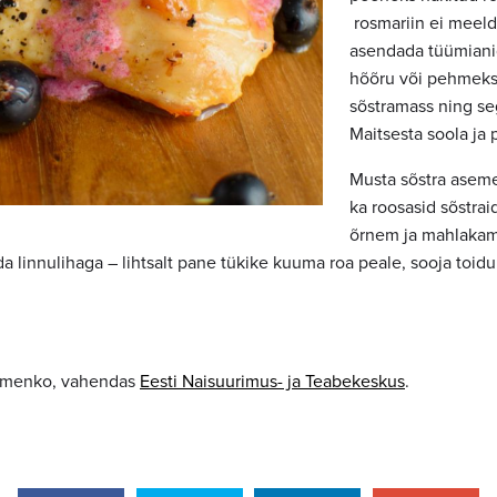
rosmariin ei meeldi
asendada tüümianig
hõõru või pehmeks j
sõstramass ning seg
Maitsesta soola ja 
Musta sõstra aseme
ka roosasid sõstraid
õrnem ja mahlakam
da linnulihaga
–
lihtsalt pane tükike kuuma roa peale, sooja toidu
emenko, vahendas
Eesti Naisuurimus- ja Teabekeskus
.