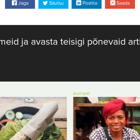
Jaga
Säutsu
Postita
Saada
meid ja avasta teisigi põnevaid art
10.07.2017