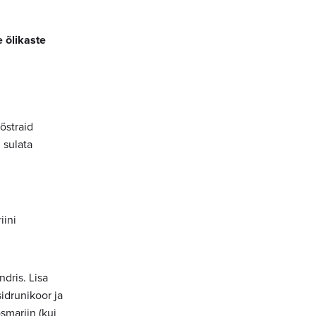
 õlikaste
õstraid
 sulata
iini
ndris. Lisa
sidrunikoor ja
smariin (kui