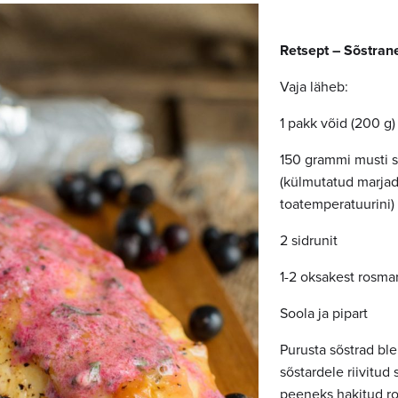
Retsept – Sõstrane
Vaja läheb:
1 pakk võid (200 g)
150 grammi musti s
(külmutatud marjad
toatemperatuurini)
2 sidrunit
1-2 oksakest rosmar
Soola ja pipart
Purusta sõstrad ble
sõstardele riivitud 
peeneks hakitud ro