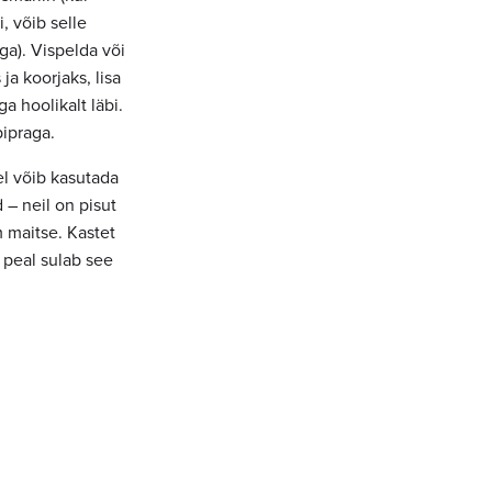
, võib selle
a). Vispelda või
a koorjaks, lisa
a hoolikalt läbi.
pipraga.
l võib kasutada
 – neil on pisut
 maitse. Kastet
 peal sulab see