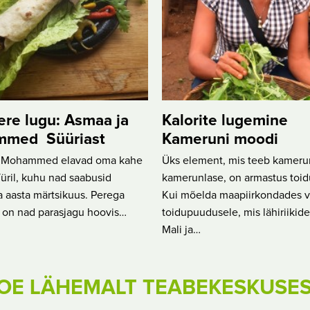
re lugu: Asmaa ja
Kalorite lugemine
med Süüriast
Kameruni moodi
 Mohammed elavad oma kahe
Üks element, mis teeb kameru
üril, kuhu nad saabusid
kamerunlase, on armastus toid
 aasta märtsikuus. Perega
Kui mõelda maapiirkondades va
 on nad parasjagu hoovis…
toidupuudusele, mis lähiriikid
Mali ja…
OE LÄHEMALT TEABEKESKUSE