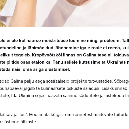
le ei ole kulinaarse meistriteose loomine mingi probleem. Ta
netundeline ja läbimõeldud lähenemine igale roale ei reeda, kui
likult tegeleb. Kropõvnõtskõi linnas on Galina tase nii toiduv
te piltide osas etaloniks. Tänu sellele kutsusime ta Ukrainas 
stada naisi oma äriga alustamisel.
edab Galina palju aega sotsiaalseid projekte tutvustades. Sõbrag
l pühapäeval jagab ta kulinaarsete oskuste saladusi. Lisaks annab 
stele, Ida-Ukraina sõjas haavata saanud sõduritele ja lastekodu la
itsev ja ilus”. Hoolimata kõigist oma annetest maitsvate toitude
 sõstrane õlikaste.