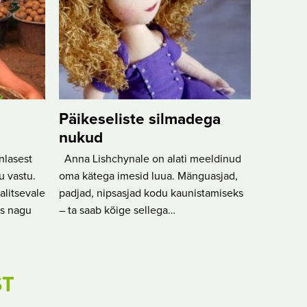
Päikeseliste silmadega
nukud
nlasest
Anna Lishchynale on alati meeldinud
u vastu.
oma kätega imesid luua. Mänguasjad,
litsevale
padjad, nipsasjad kodu kaunistamiseks
es nagu
– ta saab kõige sellega…
ST