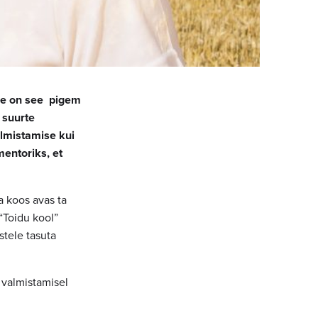
lle on see pigem
 suurte
almistamise kui
mentoriks, et
a koos avas ta
“Toidu kool”
stele tasuta
 valmistamisel