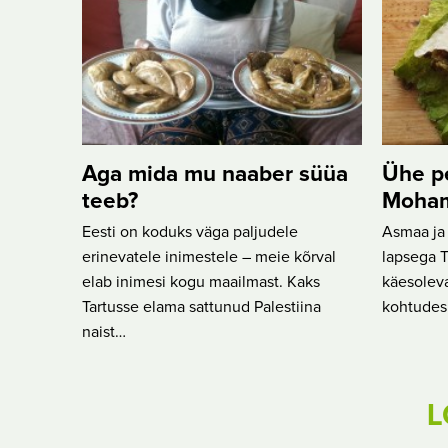
Aga mida mu naaber süüa
Ühe pe
teeb?
Moham
Eesti on koduks väga paljudele
Asmaa ja
erinevatele inimestele – meie kõrval
lapsega T
elab inimesi kogu maailmast. Kaks
käesoleva
Tartusse elama sattunud Palestiina
kohtudes
naist…
L