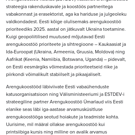
strateegia rakenduskavale ja koostöös partneritega
vabakonnast ja erasektorist, aga ka hariduse ja julgeoleku
valdkondadest. Eesti kõige olulisemaks arengukoostöö
prioriteediks 2025. aastal on jätkuvalt Ukraina toetamine.
Kuigi geopoliitilised muutused mõjutavad Eesti
arengukoostöö prioriteete ja sihtregioone – Kaukaasiat ja
Ida-Euroopat (Ukraina, Armeenia, Gruusia, Moldova) ning
Aafrikat (Keenia, Namiibia, Botswana, Uganda) – pidevalt,
on Eesti eesmärgiks võimestada prioriteetseid riike ja
piirkondi võimalikult stabiilselt ja pikaajaliselt.
Arengukoostööd läbiviivate Eesti vabaühenduste
katusorganisatsioon ning Välisministeeriumi ja ESTDEV-i
strateegiline partner Arengukoostöö Ümarlaud viis Eesti
elanike seas läbi iga-aastase arvamusküsitluse
arengukoostööga seotud hoiakute ja teadmiste kohta.
Uurisime, mil määral ollakse arengukoostöö kui
printsiibiga kursis ning milline on avalik arvamus