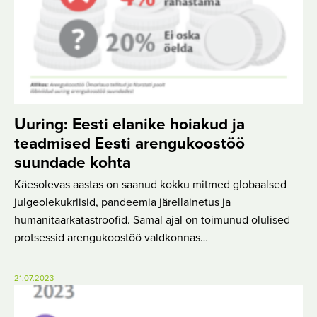
Uuring: Eesti elanike hoiakud ja
teadmised Eesti arengukoostöö
suundade kohta
Käesolevas aastas on saanud kokku mitmed globaalsed
julgeolekukriisid, pandeemia järellainetus ja
humanitaarkatastroofid. Samal ajal on toimunud olulised
protsessid arengukoostöö valdkonnas…
21.07.2023