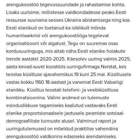
arengukoostöö tegevussuundade ja rahastamise kohta.
Lisaks uurisime, millistesse valdkondadesse peaks Eesti
ressursse suunama seoses Ukraina abistamisega ning kas
Eesti elanikud on toetanud ka isiklikult mõnda
humanitaarkriisi või arengukoostööga tegelevat
organisatsiooni või algatust. Tegu on suuremas osas
kordusuuringuga, mis aitab näha Eesti elanike hoiakute
trende aastatel 2020-2025. Käesolev uuring valmis 2025.
aasta kevad-suvel koostöös uuringufirmaga Norstat, kes
teostas küsitluse ajavahemikus 19 kuni 25 mai. Küsitlusele
vastas kokku 1160 18-aastast ja vanemat Eesti Vabariigi
elanikku. Küsitlus teostati telefoni- ja veebiküsitluse
kombinatsioonina. Valimi andmed on tulemuste
esinduslikkuse tagamiseks kaalutud vastavaks Eesti
elanike proportsionaalsele jaotusele peamiste sotsiaal-
demograafiliste tunnuste alusel. Valminud raport ja
uuringutulemused on mõeldud praktilise vahendina
arengukoostöö valdkonna edasiseks arendamiseks.