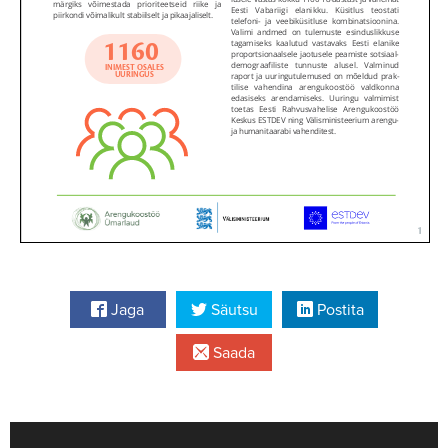
Jaga
Säutsu
Postita
Saada