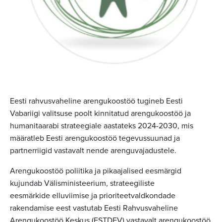
Eesti rahvusvaheline arengukoostöö tugineb Eesti
Vabariigi valitsuse poolt kinnitatud arengukoostöö ja
humanitaarabi strateegiale aastateks 2024-2030, mis
määratleb Eesti arengukoostöö tegevussuunad ja
partnerriigid vastavalt nende arenguvajadustele.
Arengukoostöö poliitika ja pikaajalised eesmärgid
kujundab Välisministeerium, strateegiliste
eesmärkide elluviimise ja prioriteetvaldkondade
rakendamise eest vastutab Eesti Rahvusvaheline
Arengukoostöö Keskus (ESTDEV) vastavalt arengukoostöö