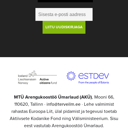
MTÜ Arengukoostöö Ümarlaud (AKÜ)
, Mooni 66,
110620, Tallinn ·
info@terveilm.ee
· Lehe valmimist
rahastas Euroopa Liit, ülal pidamist ja tegevusi toetab
Aktiivsete Kodanike Fond ning Välisministeerium. Sisu
eest vastutab Arengukoostöö Ümarlaud.