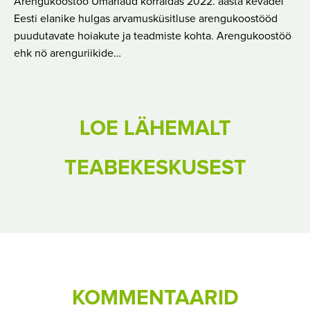
Arengukoostöö Ümarlaud korraldas 2022. aasta kevadel
Eesti elanike hulgas arvamusküsitluse arengukoostööd
puudutavate hoiakute ja teadmiste kohta. Arengukoostöö
ehk nö arenguriikide…
LOE LÄHEMALT
TEABEKESKUSEST
KOMMENTAARID