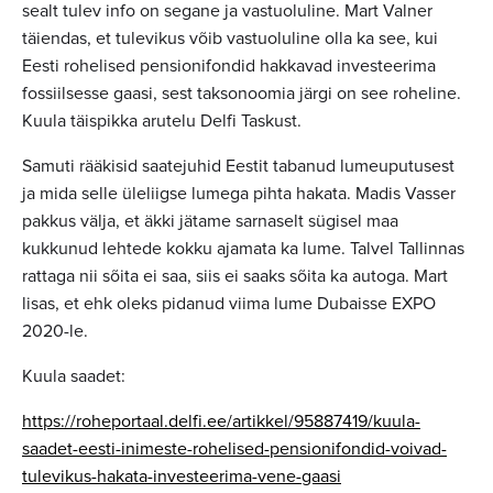
sealt tulev info on segane ja vastuoluline. Mart Valner
täiendas, et tulevikus võib vastuoluline olla ka see, kui
Eesti rohelised pensionifondid hakkavad investeerima
fossiilsesse gaasi, sest taksonoomia järgi on see roheline.
Kuula täispikka arutelu Delfi Taskust.
Samuti rääkisid saatejuhid Eestit tabanud lumeuputusest
ja mida selle üleliigse lumega pihta hakata. Madis Vasser
pakkus välja, et äkki jätame sarnaselt sügisel maa
kukkunud lehtede kokku ajamata ka lume. Talvel Tallinnas
rattaga nii sõita ei saa, siis ei saaks sõita ka autoga. Mart
lisas, et ehk oleks pidanud viima lume Dubaisse EXPO
2020-le.
Kuula saadet:
https://roheportaal.delfi.ee/artikkel/95887419/kuula-
saadet-eesti-inimeste-rohelised-pensionifondid-voivad-
tulevikus-hakata-investeerima-vene-gaasi