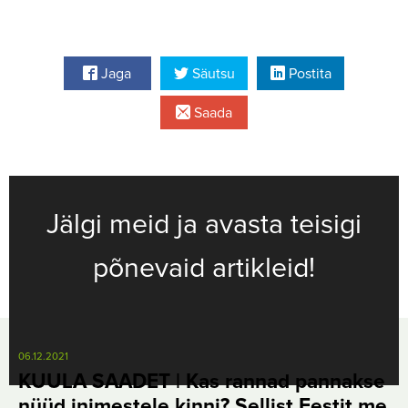
Jaga
Säutsu
Postita
Saada
Jälgi meid ja avasta teisigi
põnevaid artikleid!
06.12.2021
KUULA SAADET | Kas rannad pannakse
nüüd inimestele kinni? Sellist Eestit me