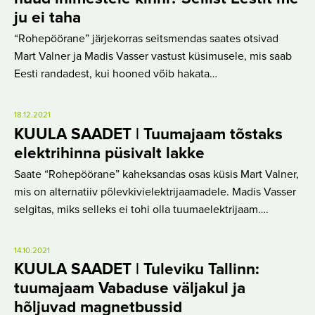
ju ei taha
“Rohepöörane” järjekorras seitsmendas saates otsivad
Mart Valner ja Madis Vasser vastust küsimusele, mis saab
Eesti randadest, kui hooned võib hakata…
18.12.2021
KUULA SAADET | Tuumajaam tõstaks
elektrihinna püsivalt lakke
Saate “Rohepöörane” kaheksandas osas küsis Mart Valner,
mis on alternatiiv põlevkivielektrijaamadele. Madis Vasser
selgitas, miks selleks ei tohi olla tuumaelektrijaam….
14.10.2021
KUULA SAADET | Tuleviku Tallinn:
tuumajaam Vabaduse väljakul ja
hõljuvad magnetbussid