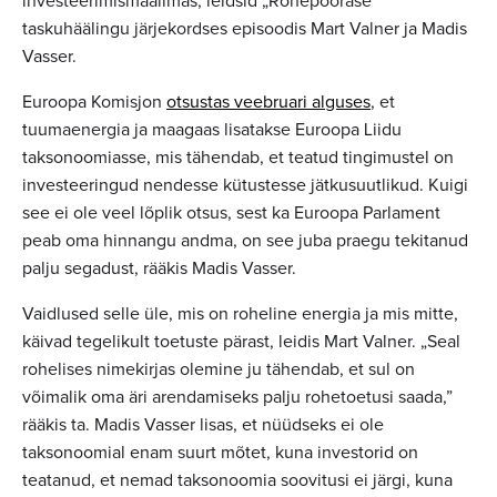
investeerimismaailmas, leidsid „Rohepöörase”
taskuhäälingu järjekordses episoodis Mart Valner ja Madis
Vasser.
Euroopa Komisjon
otsustas veebruari alguses
, et
tuumaenergia ja maagaas lisatakse Euroopa Liidu
taksonoomiasse, mis tähendab, et teatud tingimustel on
investeeringud nendesse kütustesse jätkusuutlikud. Kuigi
see ei ole veel lõplik otsus, sest ka Euroopa Parlament
peab oma hinnangu andma, on see juba praegu tekitanud
palju segadust, rääkis Madis Vasser.
Vaidlused selle üle, mis on roheline energia ja mis mitte,
käivad tegelikult toetuste pärast, leidis Mart Valner. „Seal
rohelises nimekirjas olemine ju tähendab, et sul on
võimalik oma äri arendamiseks palju rohetoetusi saada,”
rääkis ta. Madis Vasser lisas, et nüüdseks ei ole
taksonoomial enam suurt mõtet, kuna investorid on
teatanud, et nemad taksonoomia soovitusi ei järgi, kuna