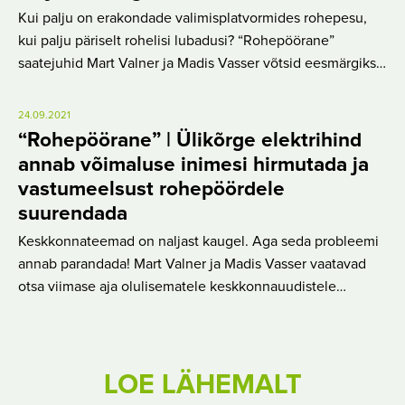
Kui palju on erakondade valimisplatvormides rohepesu,
kui palju päriselt rohelisi lubadusi? “Rohepöörane”
saatejuhid Mart Valner ja Madis Vasser võtsid eesmärgiks…
24.09.2021
“Rohepöörane” | Ülikõrge elektrihind
annab võimaluse inimesi hirmutada ja
vastumeelsust rohepöördele
suurendada
Keskkonnateemad on naljast kaugel. Aga seda probleemi
annab parandada! Mart Valner ja Madis Vasser vaatavad
otsa viimase aja olulisematele keskkonnauudistele…
LOE LÄHEMALT